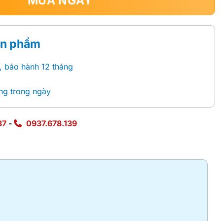
MUA NGAY
ản phẩm
, bảo hành 12 tháng
ng trong ngày
87
-
0937.678.139