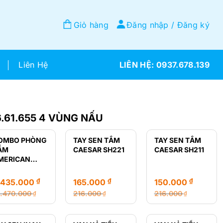
Giỏ hàng
Đăng nhập / Đăng ký
Liên Hệ
0937.678.139
6.61.655 4 VÙNG NẤU
OMBO PHÒNG
TAY SEN TẮM
TAY SEN TẮM
ẮM
CAESAR SH221
CAESAR SH211
MERICAN
TANDARD GIÁ
Ẻ
₫
₫
₫
.435.000
165.000
150.000
2.470.000
216.000
216.000
₫
₫
₫
á
á
Giá
Giá
Giá
Giá
ốc
ện
gốc
hiện
gốc
hiện