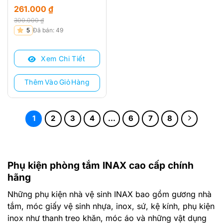
261.000
₫
300.000
₫
Giá
Giá
5
Đã bán: 49
gốc
hiện
là:
tại
Xem Chi Tiết
300.000 ₫.
là:
261.000 ₫.
Thêm Vào Giỏ Hàng
1
2
3
4
…
6
7
8
Phụ kiện phòng tắm INAX cao cấp chính
hãng
Những phụ kiện nhà vệ sinh INAX bao gồm gương nhà
tắm, móc giấy vệ sinh nhựa, inox, sứ, kệ kính, phụ kiện
inox như thanh treo khăn, móc áo và những vật dụng