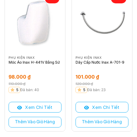
PHỤ KIỆN INAX
PHỤ KIỆN INAX
Móc Áo Inax H-441V Bằng Sứ
Dây Cấp Nước Inax A-701-9
98.000
₫
101.000
₫
110.000
₫
120.000
₫
Giá
Giá
Giá
Giá
5
Đã bán: 40
5
Đã bán: 23
gốc
hiện
gốc
hiện
là:
tại
là:
tại
Xem Chi Tiết
Xem Chi Tiết
110.000 ₫.
là:
120.000 ₫.
là:
98.000 ₫.
101.000 ₫.
Thêm Vào Giỏ Hàng
Thêm Vào Giỏ Hàng