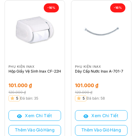
-16%
-16%
PHỤ KIỆN INAX
PHỤ KIỆN INAX
Hộp Giấy Vệ Sinh Inax CF-22H
Dây Cấp Nước Inax A-701-7
101.000
₫
101.000
₫
120.000
₫
120.000
₫
Giá
Giá
Giá
Giá
5
Đã bán: 35
5
Đã bán: 58
gốc
hiện
gốc
hiện
là:
tại
là:
tại
Xem Chi Tiết
Xem Chi Tiết
120.000 ₫.
là:
120.000 ₫.
là:
101.000 ₫.
101.000 ₫.
Thêm Vào Giỏ Hàng
Thêm Vào Giỏ Hàng