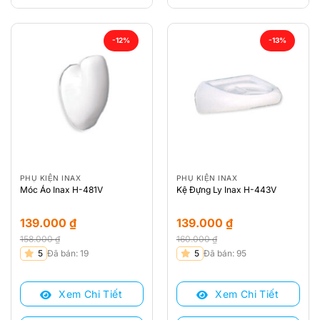
-12%
-13%
PHỤ KIỆN INAX
PHỤ KIỆN INAX
Móc Áo Inax H-481V
Kệ Đựng Ly Inax H-443V
139.000
₫
139.000
₫
158.000
₫
160.000
₫
Giá
Giá
Giá
Giá
5
Đã bán: 19
5
Đã bán: 95
gốc
hiện
gốc
hiện
là:
tại
là:
tại
Xem Chi Tiết
Xem Chi Tiết
158.000 ₫.
là:
160.000 ₫.
là:
139.000 ₫.
139.000 ₫.