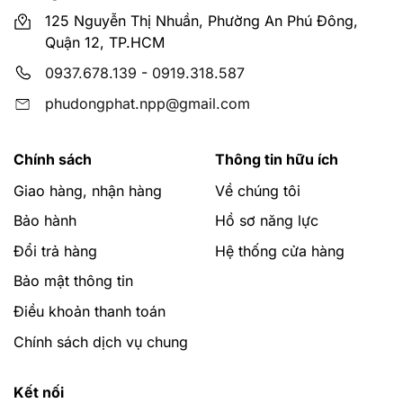
Hỗ trợ giao hàng miễn phí với đơn hàng tại các quận
125 Nguyễn Thị Nhuần, Phường An Phú Đông,
nội thành Quận 1, 2, 3, 4, 5, 6, 7, 8, 9, 10, 11, 12, Bình
Quận 12, TP.HCM
Thạnh, Phú Nhuận, Tân Bình, Thủ Đức, Bình Tân, Tân
0937.678.139
-
0919.318.587
Phú, Dĩ An (Bình Dương), các khu vực và tỉnh thành
khác sẽ hỗ trợ giao hàng tùy vào từng đơn hàng.
phudongphat.npp@gmail.com
Mọi chi tiết xin liên hệ website:
phudongphat.vn
Chính sách
Thông tin hữu ích
Hotline:
0919318587
và
0937678139
để được tư vấn
Giao hàng, nhận hàng
Về chúng tôi
miễn phí qua cuộc gọi hoặc zalo.
Bảo hành
Hồ sơ năng lực
Đổi trả hàng
Hệ thống cửa hàng
Bảo mật thông tin
Điều khoản thanh toán
Chính sách dịch vụ chung
Kết nối