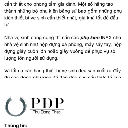
cần thiết cho phòng tắm gia đình. Một số hãng tạo
thành những bộ phụ kiện bằng sứ bao gồm những phụ
kiện thiết bị vệ sinh cần thiết nhất, giá khá tốt để đầu
tư.
Nhà vệ sinh công cộng thì cần các
phụ kiện
INAX cho
nhà vệ sinh như hộp đựng xà phòng, máy sấy tay, hộp
đựng giấy cuộn lớn hoặc giấy vuông để phục vụ số
lượng lớn người sử dụng.
Và tất cả các hãng thiết bị vệ sinh đều sản xuất ra đầy
đủ các dòng phụ kiện để đáp ứng nhu cầu thực tế của
nhà vệ sinh ngày nay.
Mua đồ phụ kiện nhà tắm INAX ở đâu giá rẻ?
Phú Đông Phát là đại lý cấp 1 hãng thiết bị vệ sinh
INAX
luôn có giá rẻ nhất cho khách hàng tại TPHCM,
Bình Dương.
Thông tin: