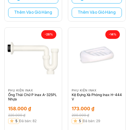
152.000 ₫.
152.000 ₫.
Thêm Vào Giỏ Hàng
Thêm Vào Giỏ Hàng
-28%
-14%
PHỤ KIỆN INAX
PHỤ KIỆN INAX
Ống Thải Chữ P Inax A-325PL
Kệ Đựng Xà Phòng Inax H-444
Nhựa
V
158.000
₫
173.000
₫
220.000
₫
200.000
₫
Giá
Giá
Giá
Giá
5
Đã bán: 82
5
Đã bán: 29
gốc
hiện
gốc
hiện