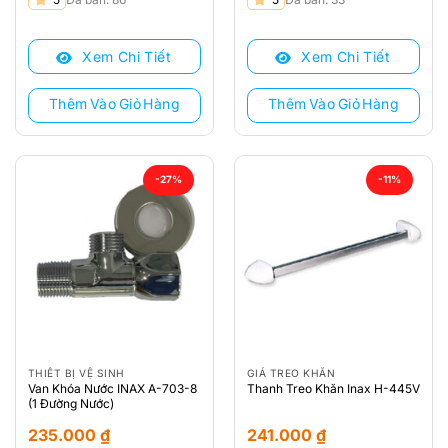
gốc
hiện
gốc
hiện
là:
tại
là:
tại
Xem Chi Tiết
Xem Chi Tiết
290.000 ₫.
là:
340.000 ₫.
là:
212.000 ₫.
223.000 ₫.
Thêm Vào Giỏ Hàng
Thêm Vào Giỏ Hàng
-27%
-11%
THIẾT BỊ VỆ SINH
GIÁ TREO KHĂN
Van Khóa Nước INAX A-703-8
Thanh Treo Khăn Inax H-445V
(1 Đường Nước)
235.000
₫
241.000
₫