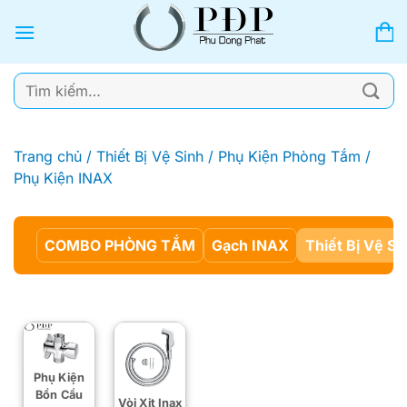
Bỏ
qua
nội
dung
Tìm
kiếm:
Trang chủ
/
Thiết Bị Vệ Sinh
/
Phụ Kiện Phòng Tắm
/
Phụ Kiện INAX
COMBO PHÒNG TẮM
Gạch INAX
Thiết Bị Vệ Si
Phụ Kiện
Bồn Cầu
Vòi Xịt Inax