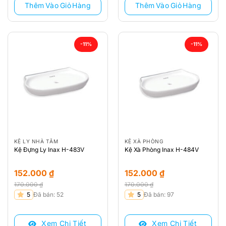
Thêm Vào Giỏ Hàng
Thêm Vào Giỏ Hàng
-11%
-11%
KỆ LY NHÀ TẮM
KỆ XÀ PHÒNG
Kệ Đựng Ly Inax H-483V
Kệ Xà Phòng Inax H-484V
152.000
₫
152.000
₫
170.000
₫
170.000
₫
Giá
Giá
Giá
Giá
5
Đã bán: 52
5
Đã bán: 97
gốc
hiện
gốc
hiện
là:
tại
là:
tại
Xem Chi Tiết
Xem Chi Tiết
170.000 ₫.
là:
170.000 ₫.
là: