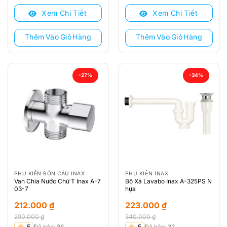
là:
tại
là:
tại
Xem Chi Tiết
Xem Chi Tiết
220.000 ₫.
là:
200.000 ₫.
là:
158.000 ₫.
173.000 ₫.
Thêm Vào Giỏ Hàng
Thêm Vào Giỏ Hàng
-27%
-34%
PHỤ KIỆN BỒN CẦU INAX
PHỤ KIỆN INAX
Van Chia Nước Chữ T Inax A-7
Bộ Xả Lavabo Inax A-325PS N
03-7
hựa
212.000
₫
223.000
₫
290.000
₫
340.000
₫
Giá
Giá
Giá
Giá
5
Đã bán: 86
5
Đã bán: 33