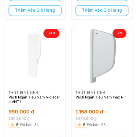
805.000 ₫.
805.000 ₫.
Thêm Vào Giỏ Hàng
Thêm Vào Giỏ Hàng
-24%
-7%
THIẾT BỊ VỆ SINH
THIẾT BỊ VỆ SINH
Vách Ngăn Tiểu Nam Viglacer
Vách Ngăn Tiểu Nam Inax P-1
a VNT1
990.000
₫
1.158.000
₫
1.300.000
₫
1.240.000
₫
Giá
Giá
Giá
Giá
5
Đã bán: 34
5
Đã bán: 68
gốc
hiện
gốc
hiện
là:
tại
là:
tại