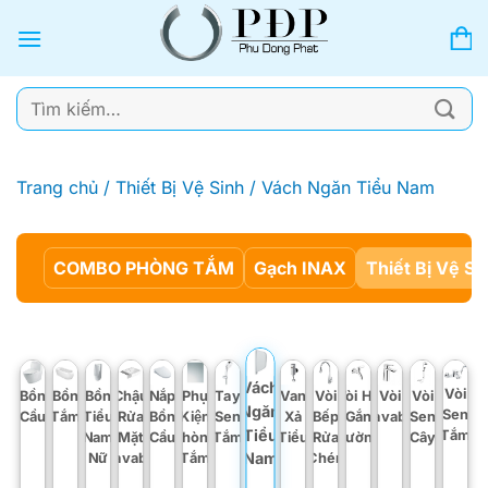
Bỏ
qua
nội
dung
Tìm
kiếm:
Trang chủ
/
Thiết Bị Vệ Sinh
/
Vách Ngăn Tiểu Nam
COMBO PHÒNG TẮM
Gạch INAX
Thiết Bị Vệ Si
Vách
Vòi
Bồn
Bồn
Bồn
Chậu
Nắp
Phụ
Tay
Van
Vòi
Vòi Hồ
Vòi
Vòi
Ngăn
Sen
Cầu
Tắm
Tiểu
Rửa
Bồn
Kiện
Sen
Xả
Bếp
Gắn
Lavabo
Sen
Tiểu
Tắm
Nam
Mặt
Cầu
Phòng
Tắm
Tiểu
Rửa
Tường
Cây
Nam
Nữ
Lavabo
Tắm
Chén