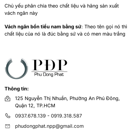
Chủ yếu phân chia theo chất liệu và hãng sản xuất
vách ngăn này
Vách ngăn bồn tiểu nam bằng sứ
: Theo tên gọi nó thì
chất liệu của nó là đúc bằng sứ và có men màu trắng
thường được các hãng thiết bị vệ sinh sản xuất và là
mặt hàng được PDP phân phối chủ yếu
Vách tiểu nam bằng nhựa
: Với thành phần chủ yếu từ
nhựa phenol và giấy kraft kèm màu trang trí được nén
dưới áp lực 1430psi chuẩn châu Âu giúp sản phẩm
cứng cáp. Ưu điểm có nhiều màu sắc và kích thước.
Thông tin:
Theo hãng thì tại đại lý Phú Đông Phát có cách hãng:
125 Nguyễn Thị Nhuần, Phường An Phú Đông,
Vách ngăn bồn tiểu nam TOTO, Vách tiểu nam Inax,
Quận 12, TP.HCM
Vách ngăn bồn tiểu nam Caesar…
0937.678.139
-
0919.318.587
Mua vách ngăn bồn tiểu nam ở đâu giá rẻ
phudongphat.npp@gmail.com
chính hãng?