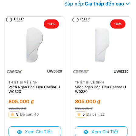
Sắp xếp:
Giá thấp đến cao
-14%
-14%
THIẾT BỊ VỆ SINH
THIẾT BỊ VỆ SINH
Vách Ngăn Bồn Tiểu Caesar U
Vách ngăn Bồn Tiểu Caesar U
W0320
W0330
805.000
₫
805.000
₫
935.000
₫
935.000
₫
Giá
Giá
Giá
Giá
5
Đã bán: 40
5
Đã bán: 22
gốc
hiện
gốc
hiện
là:
tại
là:
tại
Xem Chi Tiết
Xem Chi Tiết
935.000 ₫.
là:
935.000 ₫.
là: