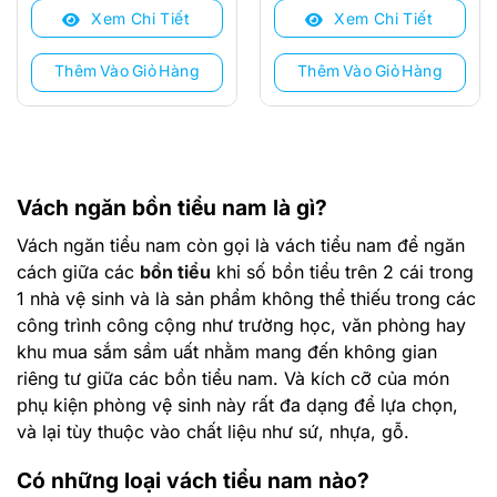
Xem Chi Tiết
Xem Chi Tiết
1.300.000 ₫.
là:
1.240.000 ₫.
là:
990.000 ₫.
1.158.000 ₫.
Thêm Vào Giỏ Hàng
Thêm Vào Giỏ Hàng
Vách ngăn bồn tiểu nam là gì?
Vách ngăn tiểu nam còn gọi là vách tiểu nam để ngăn
cách giữa các
bồn tiểu
khi số bồn tiểu trên 2 cái trong
1 nhà vệ sinh và là sản phẩm không thể thiếu trong các
công trình công cộng như trường học, văn phòng hay
khu mua sắm sầm uất nhằm mang đến không gian
riêng tư giữa các bồn tiểu nam. Và kích cỡ của món
phụ kiện phòng vệ sinh này rất đa dạng để lựa chọn,
và lại tùy thuộc vào chất liệu như sứ, nhựa, gỗ.
Có những loại vách tiểu nam nào?