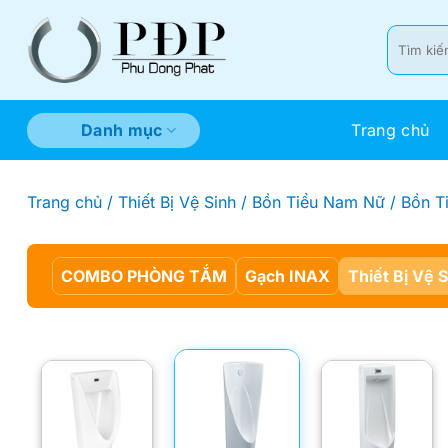
Bỏ
qua
Tìm
kiếm:
nội
dung
Trang chủ
Danh mục
Trang chủ
/
Thiết Bị Vệ Sinh
/
Bồn Tiểu Nam Nữ
/
Bồn T
COMBO PHÒNG TẮM
Gạch INAX
Thiết Bị Vệ 