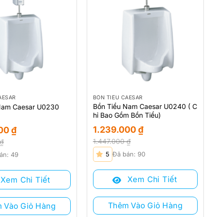
AESAR
BỒN TIỂU CAESAR
Bồn Tiểu Nam Caesar U0240 ( C
Nam Caesar U0230
hỉ Bao Gồm Bồn Tiểu)
1.239.000
₫
000
₫
1.447.000
₫
₫
Giá
Giá
5
Đã bán: 90
án: 49
gốc
hiện
là:
tại
Xem Chi Tiết
Xem Chi Tiết
1.447.000 ₫.
là:
₫.
1.239.000 ₫.
₫.
Thêm Vào Giỏ Hàng
 Vào Giỏ Hàng