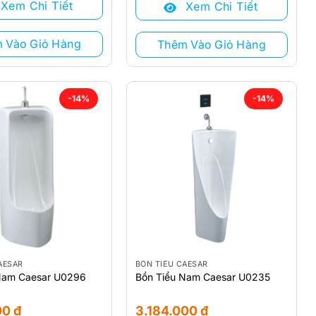
Xem Chi Tiết
Xem Chi Tiết
₫.
3.121.000 ₫.
là:
 ₫.
2.695.000 ₫.
 Vào Giỏ Hàng
Thêm Vào Giỏ Hàng
-14%
-14%
AESAR
BỒN TIỂU CAESAR
Nam Caesar U0296
Bồn Tiểu Nam Caesar U0235
00
₫
3.184.000
₫