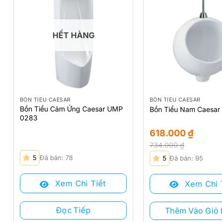
HẾT HÀNG
BỒN TIỂU CAESAR
BỒN TIỂU CAESAR
Bồn Tiểu Cảm Ứng Caesar UMP
Bồn Tiểu Nam Caesar
0283
618.000
₫
734.000
₫
Giá
Giá
5
Đã bán: 78
5
Đã bán: 95
gốc
hiện
là:
tại
Xem Chi Tiết
Xem Chi 
734.000 ₫.
là:
618.000 ₫.
Đọc Tiếp
Thêm Vào Giỏ