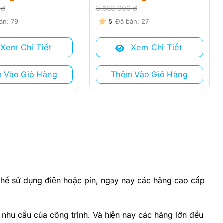
0
₫
3.683.000
₫
Giá
Giá
án: 79
5
Đã bán: 27
gốc
hiện
là:
tại
Xem Chi Tiết
Xem Chi Tiết
₫.
3.683.000 ₫.
là:
₫.
3.184.000 ₫.
 Vào Giỏ Hàng
Thêm Vào Giỏ Hàng
́ thể sử dụng điện hoặc pin, ngay nay các hãng cao cấp
p nhu cầu của công trình. Và hiện nay các hãng lớn đều