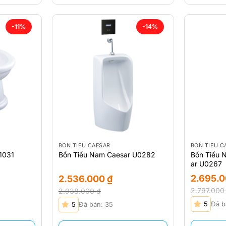
-11%
-14%
BỒN TIỂU CAESAR
BỒN TIỂU C
Bồn Tiểu 
1031
Bồn Tiểu Nam Caesar U0282
ar U0267
2.695.
2.536.000
₫
2.797.00
2.938.000
₫
Giá
Giá
Giá
Giá
5
Đã b
5
Đã bán: 35
gốc
hiện
gốc
hiện
là:
tại
là:
tại