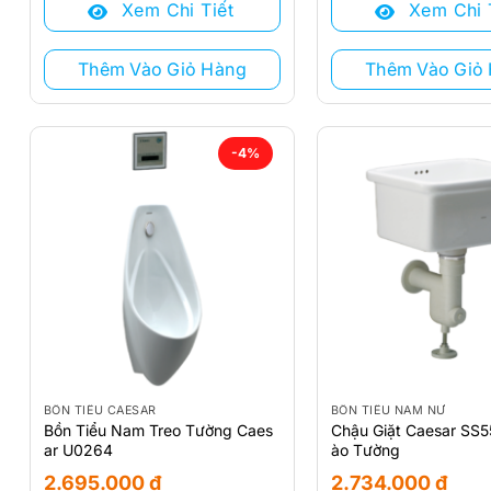
Xem Chi Tiết
Xem Chi 
1.501.000 ₫.
là:
1.652.000 ₫.
là:
1.285.000 ₫.
1.466.000 ₫.
Thêm Vào Giỏ Hàng
Thêm Vào Giỏ
-4%
BỒN TIỂU CAESAR
BỒN TIỂU NAM NỮ
Bồn Tiểu Nam Treo Tường Caes
Chậu Giặt Caesar SS
ar U0264
ào Tường
2.695.000
₫
2.734.000
₫