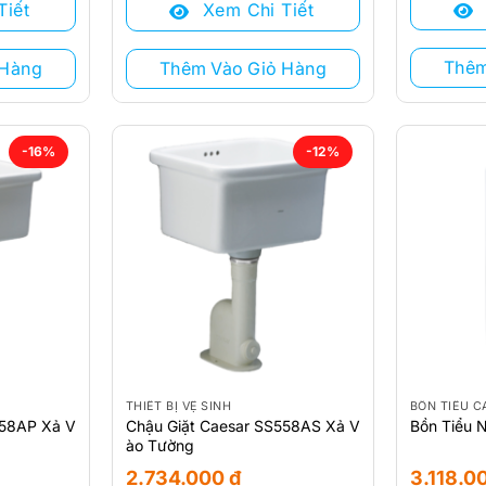
Tiết
Xem Chi Tiết
2.797.000 
là:
2.938.000 ₫.
là:
2.695.000
2.536.000 ₫.
Thêm
 Hàng
Thêm Vào Giỏ Hàng
-16%
-12%
THIẾT BỊ VỆ SINH
BỒN TIỂU C
558AP Xả V
Chậu Giặt Caesar SS558AS Xả V
Bồn Tiểu 
ào Tường
2.734.000
₫
3.118.0