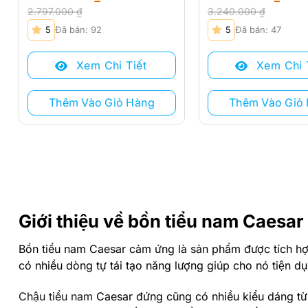
2.797.000
₫
3.240.000
₫
Giá
Giá
Giá
Giá
5
Đã bán: 92
5
Đã bán: 47
gốc
hiện
gốc
hiện
là:
tại
là:
tại
Xem Chi Tiết
Xem Chi 
2.797.000 ₫.
là:
3.240.000 ₫.
là:
2.695.000 ₫.
2.734.000 ₫.
Thêm Vào Giỏ Hàng
Thêm Vào Giỏ
Giới thiệu về bồn tiểu nam Caesar
Bồn tiểu nam Caesar cảm ứng là sản phẩm được tích hợp
có nhiều dòng tự tái tạo năng lượng giúp cho nó tiện d
Chậu tiểu nam
Caesar đứng cũng có nhiều kiểu dáng từ t