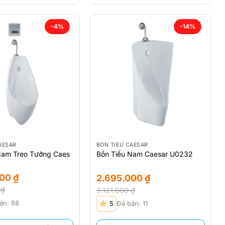
-4%
-14%
AESAR
BỒN TIỂU CAESAR
Nam Treo Tường Caes
Bồn Tiểu Nam Caesar U0232
000
₫
2.695.000
₫
0
₫
3.121.000
₫
Giá
Giá
án: 88
5
Đã bán: 11
gốc
hiện
là:
tại