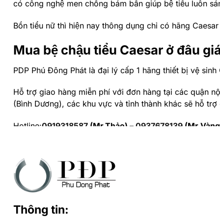
có công nghệ men chống bám bẩn giúp bệ tiểu luôn sa
Bồn tiểu nữ thì hiện nay thông dụng chỉ có hãng Caesar
Mua bệ chậu tiểu Caesar ở đâu giá
PDP Phú Đông Phát là đại lý cấp 1 hãng thiết bị vệ sin
Hỗ trợ giao hàng miễn phí với đơn hàng tại các quận nội 
(Bình Dương), các khu vực và tỉnh thành khác sẽ hỗ trợ
Hotline:
0919318587
(Mr.Thảo) –
0937678139
(Mr.Vàng
Website:
phudongphat.vn
Thông tin: