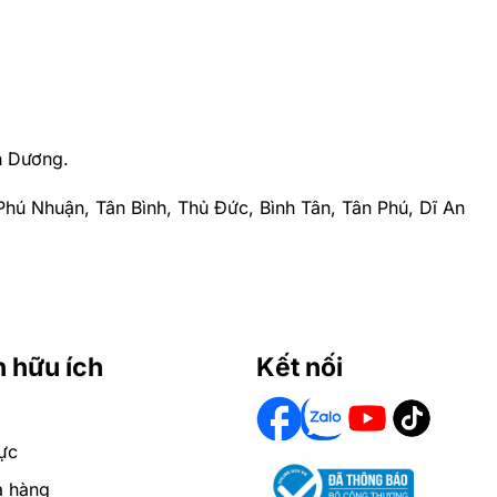
h Dương.
, Phú Nhuận, Tân Bình, Thủ Đức, Bình Tân, Tân Phú, Dĩ An
n hữu ích
Kết nối
ực
a hàng