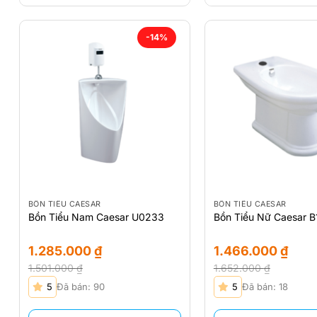
-14%
BỒN TIỂU CAESAR
BỒN TIỂU CAESAR
Bồn Tiểu Nam Caesar U0233
Bồn Tiểu Nữ Caesar B
1.285.000
₫
1.466.000
₫
1.501.000
₫
1.652.000
₫
Giá
Giá
Giá
Giá
5
Đã bán: 90
5
Đã bán: 18
gốc
hiện
gốc
hiện
là:
tại
là:
tại