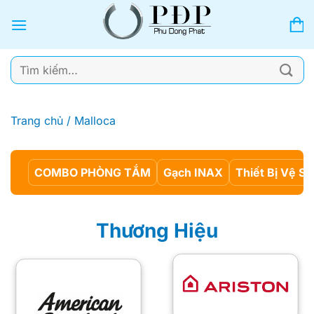
Bỏ
qua
nội
dung
Tìm
kiếm:
Trang chủ
/
Malloca
COMBO PHÒNG TẮM
Gạch INAX
Thiết Bị Vệ Si
Thương Hiệu