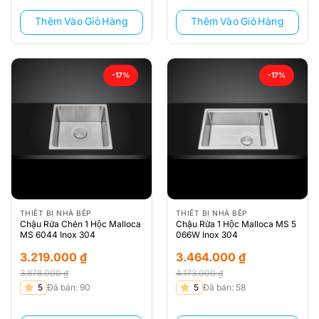
Thêm Vào Giỏ Hàng
Thêm Vào Giỏ Hàng
-17%
-17%
THIẾT BỊ NHÀ BẾP
THIẾT BỊ NHÀ BẾP
Chậu Rửa Chén 1 Hộc Malloca
Chậu Rửa 1 Hộc Malloca MS 5
MS 6044 Inox 304
066W Inox 304
3.219.000
₫
3.464.000
₫
3.878.000
₫
4.173.000
₫
Giá
Giá
Giá
Giá
5
Đã bán: 90
5
Đã bán: 58
gốc
hiện
gốc
hiện
là:
tại
là:
tại