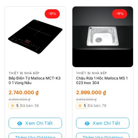
-17%
-17%
THIẾT BỊ NHÀ BẾP
THIẾT BỊ NHÀ BẾP
Bếp Điện Từ Malloca MCT-K3
Chậu Rửa 1 Hộc Malloca MS 1
0 1 Vùng Nấu
023 Inox 304
2.740.000
₫
2.999.000
₫
3.300.000
₫
3.613.000
₫
Giá
Giá
Giá
Giá
5
Đã bán: 56
5
Đã bán: 78
gốc
hiện
gốc
hiện
là:
tại
là:
tại
Xem Chi Tiết
Xem Chi Tiết
3.300.000 ₫.
là:
3.613.000 ₫.
là:
2.740.000 ₫.
2.999.000 ₫.
Thêm Vào Giỏ Hàng
Thêm Vào Giỏ Hàng