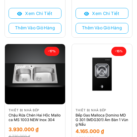
Xem Chi Tiết
Xem Chi Tiết
Thêm Vào Giỏ Hàng
Thêm Vào Giỏ Hàng
-17%
-15%
THIẾT BỊ NHÀ BẾP
THIẾT BỊ NHÀ BẾP
Chậu Rửa Chén Hai Hộc Mallo
Bếp Gas Malloca Domino MD
ca MS 1003 NEW Inox 304
G 301 (MDG301) Âm Bàn 1 Vùn
g Nấu
3.930.000
₫
4.165.000
₫
4.730.000
₫