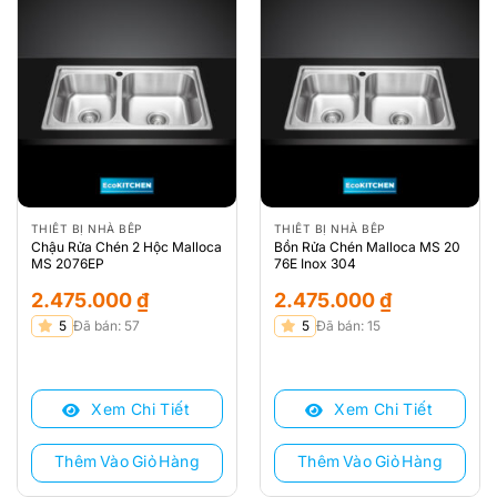
THIẾT BỊ NHÀ BẾP
THIẾT BỊ NHÀ BẾP
Chậu Rửa Chén 2 Hộc Malloca
Bồn Rửa Chén Malloca MS 20
MS 2076EP
76E Inox 304
2.475.000
₫
2.475.000
₫
5
Đã bán: 57
5
Đã bán: 15
Xem Chi Tiết
Xem Chi Tiết
Thêm Vào Giỏ Hàng
Thêm Vào Giỏ Hàng