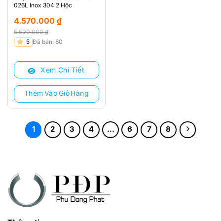
026L Inox 304 2 Hộc
4.570.000
₫
5.500.000
₫
Giá
Giá
5
Đã bán: 80
gốc
hiện
là:
tại
Xem Chi Tiết
5.500.000 ₫.
là:
4.570.000 ₫.
Thêm Vào Giỏ Hàng
1
2
3
4
…
6
7
8