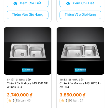
Xem Chi Tiết
Xem Chi Tiết
3.878.000 ₫.
là:
4.173.000 ₫.
là:
3.219.000 ₫.
3.464.000 ₫.
Thêm Vào Giỏ Hàng
Thêm Vào Giỏ Hàng
THIẾT BỊ NHÀ BẾP
THIẾT BỊ NHÀ BẾP
Chậu Rửa Malloca MS 1011 NE
Chậu Rửa Malloca MS 2025 In
W Inox 304
ox 304
3.740.000
₫
3.850.000
₫
5
Đã bán: 43
5
Đã bán: 24