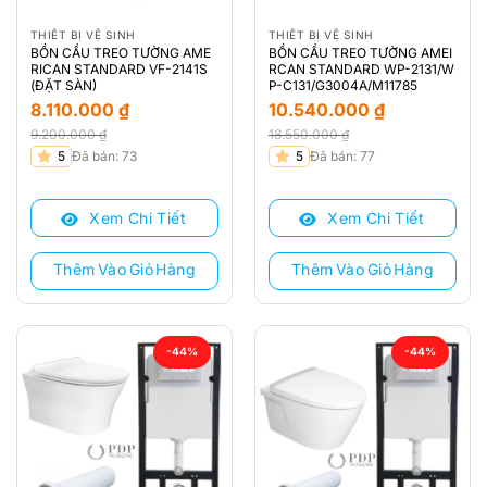
THIẾT BỊ VỆ SINH
THIẾT BỊ VỆ SINH
BỒN CẦU TREO TƯỜNG AME
BỒN CẦU TREO TƯỜNG AMEI
RICAN STANDARD VF-2141S
RCAN STANDARD WP-2131/W
(ĐẶT SÀN)
P-C131/G3004A/M11785
8.110.000
₫
10.540.000
₫
9.200.000
₫
18.550.000
₫
Giá
Giá
Giá
Giá
5
Đã bán: 73
5
Đã bán: 77
gốc
hiện
gốc
hiện
là:
tại
là:
tại
Xem Chi Tiết
Xem Chi Tiết
9.200.000 ₫.
là:
18.550.000 ₫.
là:
8.110.000 ₫.
10.540.000 ₫.
Thêm Vào Giỏ Hàng
Thêm Vào Giỏ Hàng
-44%
-44%