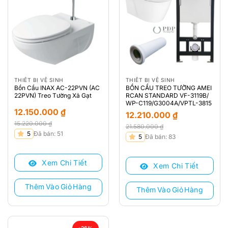
THIẾT BỊ VỆ SINH
THIẾT BỊ VỆ SINH
Bồn Cầu INAX AC-22PVN (AC
BỒN CẦU TREO TƯỜNG AMEI
22PVN) Treo Tường Xả Gạt
RCAN STANDARD VF-3119B/
WP-C119/G3004A/VPTL-3815
12.150.000
₫
12.210.000
₫
15.220.000
₫
21.580.000
₫
Giá
Giá
5
Đã bán: 51
Giá
Giá
5
Đã bán: 83
gốc
hiện
gốc
hiện
là:
tại
là:
tại
Xem Chi Tiết
15.220.000 ₫.
là:
Xem Chi Tiết
21.580.000 ₫.
là:
12.150.000 ₫.
12.210.000 ₫.
Thêm Vào Giỏ Hàng
Thêm Vào Giỏ Hàng