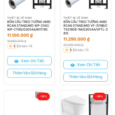
THIẾT BỊ VỆ SINH
THIẾT BỊ VỆ SINH
BỒN CẦU TREO TƯỜNG AMEI
BỒN CẦU TREO TƯỜNG AMEI
RCAN STANDARD WP-2140/
RCAN STANDARD VF-3119B/C
WP-C119S/G3004A/M11785
TSS1808-1M/G3004A/VPTL-3
815
11.100.000
₫
11.290.000
₫
19.660.000
₫
20.280.000
₫
Giá
Giá
5
Đã bán: 74
Giá
Giá
5
Đã bán: 72
gốc
hiện
gốc
hiện
là:
tại
là:
tại
Xem Chi Tiết
19.660.000 ₫.
là:
Xem Chi Tiết
20.280.000 ₫.
là:
11.100.000 ₫.
11.290.000 ₫.
Thêm Vào Giỏ Hàng
Thêm Vào Giỏ Hàng
-10%
-35%