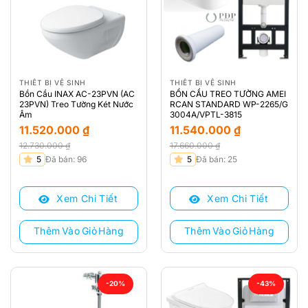
THIẾT BỊ VỆ SINH
THIẾT BỊ VỆ SINH
Bồn Cầu INAX AC-23PVN (AC
BỒN CẦU TREO TƯỜNG AMEI
23PVN) Treo Tường Két Nước
RCAN STANDARD WP-2265/G
Âm
3004A/VPTL-3815
11.520.000
₫
11.540.000
₫
12.730.000
₫
17.660.000
₫
Giá
Giá
Giá
Giá
5
Đã bán: 96
5
Đã bán: 25
gốc
hiện
gốc
hiện
là:
tại
là:
tại
Xem Chi Tiết
Xem Chi Tiết
12.730.000 ₫.
là:
17.660.000 ₫.
là:
11.520.000 ₫.
11.540.000 ₫.
Thêm Vào Giỏ Hàng
Thêm Vào Giỏ Hàng
-20%
-43%