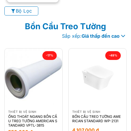
Bộ Lọc
Bồn Cầu Treo Tường
Sắp xếp:
Giá thấp đến cao
-17%
-49%
THIẾT BỊ VỆ SINH
THIẾT BỊ VỆ SINH
ỐNG THOÁT NGANG BỒN CẦ
BỒN CẦU TREO TƯỜNG AME
U TREO TƯỜNG AMERICAN S
RICAN STANDARD WP-2131
TANDARD VPTL-3815
4.107.000
₫