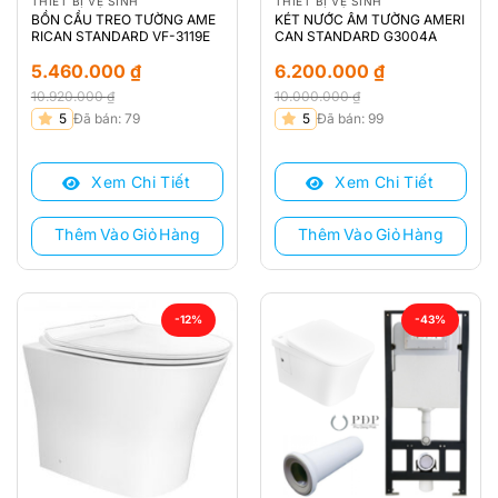
THIẾT BỊ VỆ SINH
THIẾT BỊ VỆ SINH
BỒN CẦU TREO TƯỜNG AME
KÉT NƯỚC ÂM TƯỜNG AMERI
RICAN STANDARD VF-3119E
CAN STANDARD G3004A
5.460.000
₫
6.200.000
₫
10.920.000
₫
10.000.000
₫
Giá
Giá
Giá
Giá
5
Đã bán: 79
5
Đã bán: 99
gốc
hiện
gốc
hiện
là:
tại
là:
tại
Xem Chi Tiết
Xem Chi Tiết
10.920.000 ₫.
là:
10.000.000 ₫.
là:
5.460.000 ₫.
6.200.000 ₫.
Thêm Vào Giỏ Hàng
Thêm Vào Giỏ Hàng
-12%
-43%