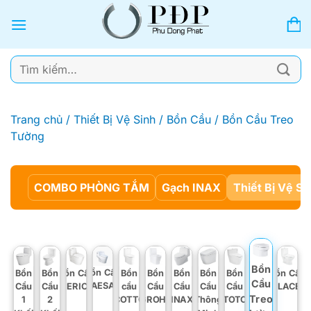
Bỏ
qua
nội
dung
Tìm
kiếm:
Trang chủ
/
Thiết Bị Vệ Sinh
/
Bồn Cầu
/
Bồn Cầu Treo
Tường
COMBO PHÒNG TẮM
Gạch INAX
Thiết Bị Vệ Si
Bồn
Bồn Cầu
Bồn
Bồn
Bồn Cầu
Bồn
Bồn
Bồn
Bồn
Bồn
Bồn Cầu
Cầu
CAESAR
Cầu
Cầu
AMERICAN
cầu
Cầu
Cầu
Cầu
Cầu
VIGLACER
Treo
1
2
COTTO
GROHE
INAX
Thông
TOTO