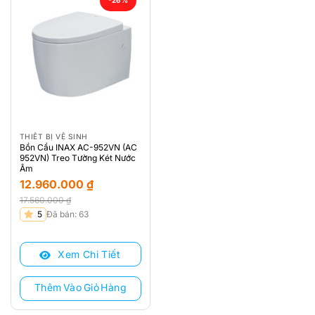
-26%
THIẾT BỊ VỆ SINH
Bồn Cầu INAX AC-952VN (AC
952VN) Treo Tường Két Nước
Âm
12.960.000
₫
17.560.000
₫
Giá
Giá
5
Đã bán: 63
gốc
hiện
là:
tại
Xem Chi Tiết
17.560.000 ₫.
là:
12.960.000 ₫.
Thêm Vào Giỏ Hàng