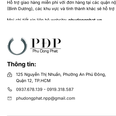
Hỗ trợ giao hàng miễn phí với đơn hàng tại các quận nội 
(Bình Dương), các khu vực và tỉnh thành khác sẽ hỗ trợ
Mọi chi tiết xin liên hệ website:
phudongphat.vn
Hotline:
0919318587
và
0937678139
để được tư vấn mi
Thông tin:
125 Nguyễn Thị Nhuần, Phường An Phú Đông,
Quận 12, TP.HCM
0937.678.139
-
0919.318.587
phudongphat.npp@gmail.com