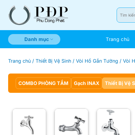
Bỏ
qua
Tìm
kiếm:
nội
dung
Trang chủ
Danh mục
Trang chủ
/
Thiết Bị Vệ Sinh
/
Vòi Hồ Gắn Tường
/
Vòi 
COMBO PHÒNG TẮM
Gạch INAX
Thiết Bị Vệ 