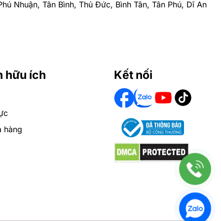
, Phú Nhuận, Tân Bình, Thủ Đức, Bình Tân, Tân Phú, Dĩ An
n hữu ích
Kết nối
ực
a hàng