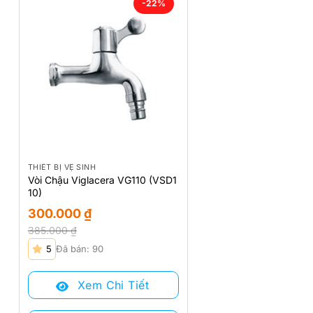
-22%
THIẾT BỊ VỆ SINH
Vòi Chậu Viglacera VG110 (VSD1
10)
300.000
₫
385.000
₫
Giá
Giá
5
Đã bán: 90
gốc
hiện
là:
tại
Xem Chi Tiết
385.000 ₫.
là:
300.000 ₫.