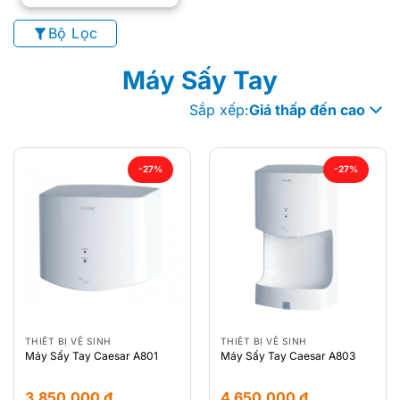
Bộ Lọc
Máy Sấy Tay
Sắp xếp:
Giá thấp đến cao
-27%
-27%
THIẾT BỊ VỆ SINH
THIẾT BỊ VỆ SINH
Máy Sấy Tay Caesar A801
Máy Sấy Tay Caesar A803
3.850.000
₫
4.650.000
₫