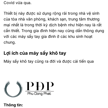
Covid vừa qua.
Thiết bị này được sử dụng rộng rãi trong nhà vệ sinh
của tòa nhà văn phòng, khách sạn, trung tâm thương
mại nhất là trong thời kỳ dịch bệnh như hiện nay là rất
cần thiết. Trong gia đình hiện nay cũng dần thông dụng
với các máy sấy tay gia đình ở các khu sinh hoạt
chung.
Lợi ích của máy sấy khô tay
Máy sấy khô tay cũng ra đời và được cải tiến qua
nhiều thời kỳ với những thay đổi trong thiết kế, kiểu
dáng và tính năng để đáp ứng nhu cầu ngày càng cao
của người dùng. Theo đó, việc phân loại máy sấy tay
hiện nay chủ yếu được phân loại theo hình dáng là máy
sấy tay cảm ứng treo tường & máy sấy tay đặt sàn. Mỗi
loại đều có lợi ích riêng tùy thoe mục đích sử dụng của
người dùng.
Thông tin: