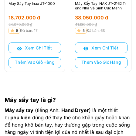
Máy Sấy Tay Inax JT-1000
Máy Sấy Tay INAX JT-2162 Tr
ong Nhà Vệ Sinh Cực Mạnh
18.702.000
₫
38.050.000
₫
24.070.000
₫
41.180.000
₫
Giá
Giá
Giá
Giá
5
Đã bán: 17
5
Đã bán: 63
gốc
hiện
gốc
hiện
là:
tại
là:
tại
Xem Chi Tiết
Xem Chi Tiết
24.070.000 ₫.
là:
41.180.000 ₫.
là:
18.702.000 ₫.
38.050.000 ₫.
Thêm Vào Giỏ Hàng
Thêm Vào Giỏ Hàng
Máy sấy tay là gì?
Máy sấy tay
(tiếng Anh:
Hand Dryer
) là một thiết
bị
phụ kiện
dùng để thay thế cho khăn giấy hoặc khăn
để hong khô bàn tay, hay thường gặp trong cuộc sống
hàng ngày vì tính tiện lợi của nó nhất là sau đại dịch