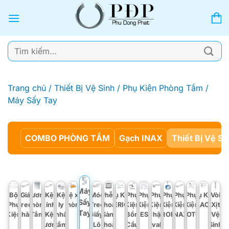
Bỏ
qua
nội
dung
Tìm
kiếm:
Trang chủ
/
Thiết Bị Vệ Sinh
/
Phụ Kiện Phòng Tắm
/
Máy Sấy Tay
COMBO PHÒNG TẮM
Gạch INAX
Thiết Bị Vệ Si
Máy
Bộ
Giá
Gương
Kệ
Kệ
Kệ xà
Móc
Phễu
Phụ Kiện
Phụ
Phụ
Phụ
Phụ
Phụ
Phụ
Phụ Kiện
Vòi
Sấy
Phụ
treo
Phòng
Kính,
ly
phòng
Treo
Thoát
AMERICAN
Kiện
Kiện
Kiện
Kiện
Kiện
VIGLACERA
Kiện
Xịt
Tay
Kiện
khăn
Tắm
Kệ
nhà
Giấy,
Sàn,
Bồn
CAESAR
Chậu
GROHE
INAX
TOTO
Vệ
Gương
tắm
Lô
Thoát
Cầu
Lavabo
Sinh