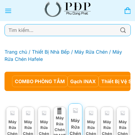
Bỏ
qua
nội
dung
Tìm
kiếm:
Trang chủ
/
Thiết Bị Nhà Bếp
/
Máy Rửa Chén
/
Máy
Rửa Chén Hafele
COMBO PHÒNG TẮM
Gạch INAX
Thiết Bị Vệ Si
Máy
Máy
Máy
Máy
Máy
Máy
Máy
Máy
Rửa
Rửa
Rửa
Rửa
Rửa
Rửa
Rửa
Rửa
Chén
Chén
Chén
Chén
Chén
Chén
Chén
Chén