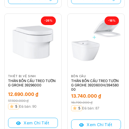
-26%
-18%
THIẾT BỊ VỆ SINH
BỒN CẦU
THÂN BỒN CẦU TREO TƯỜN
THÂN BỒN CẦU TREO TƯỜN
G GROHE 39296000
G GROHE 3920600H/394580
00
12.690.000
₫
13.740.000
₫
17.100.000
₫
16.790.000
₫
Giá
Giá
5
Đã bán: 90
Giá
Giá
5
Đã bán: 87
gốc
hiện
gốc
hiện
là:
tại
là:
tại
Xem Chi Tiết
17.100.000 ₫.
là:
Xem Chi Tiết
16.790.000 ₫.
là: