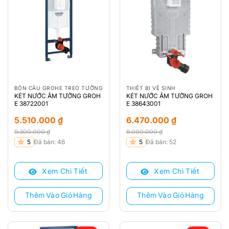
BỒN CẦU GROHE TREO TƯỜNG
THIẾT BỊ VỆ SINH
KÉT NƯỚC ÂM TƯỜNG GROH
KÉT NƯỚC ÂM TƯỜNG GROH
E 38722001
E 38643001
5.510.000
₫
6.470.000
₫
9.300.000
₫
8.000.000
₫
Giá
Giá
Giá
Giá
5
Đã bán: 46
5
Đã bán: 52
gốc
hiện
gốc
hiện
là:
tại
là:
tại
Xem Chi Tiết
Xem Chi Tiết
9.300.000 ₫.
là:
8.000.000 ₫.
là:
5.510.000 ₫.
6.470.000 ₫.
Thêm Vào Giỏ Hàng
Thêm Vào Giỏ Hàng