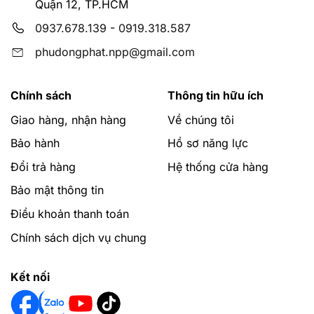
Quận 12, TP.HCM
0937.678.139
-
0919.318.587
phudongphat.npp@gmail.com
Chính sách
Thông tin hữu ích
Giao hàng, nhận hàng
Về chúng tôi
Bảo hành
Hồ sơ năng lực
Bồn cầu GROHE chính hãn
Đổi trả hàng
Hệ thống cửa hàng
Bảo mật thông tin
Ưu điểm của bồn cầu GROHE
Điều khoản thanh toán
Thiết kế đa dạng:
Cho tới thời điểm hiện tại GROHE là t
trường. Phù hợp cho nhiều thiết kế đương đại cho đến hiệ
Chính sách dịch vụ chung
Công nghệ vượt trội:
Công nghệ bồn cầu GROHE tập trun
nghệ – Thiết kế – Phát triển bền vững thân thiện với môi 
Kết nối
Dễ dàng lắp đặt và bảo trì:
Điều này giúp cho tiết kiệm thờ