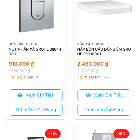
BỒN CẦU GROHE
BỒN CẦU GROHE
NÚT NHẤN XẢ GROHE 38844
NẮP BỒN CẦU ĐÓNG ÊM GRO
000
HE 39330001
910.000
₫
2.450.000
₫
1.500.000
₫
3.170.000
₫
Giá
Giá
Giá
Giá
5
Đã bán: 76
5
Đã bán: 65
gốc
hiện
gốc
hiện
là:
tại
là:
tại
Xem Chi Tiết
Xem Chi Tiết
1.500.000 ₫.
là:
3.170.000 ₫.
là:
910.000 ₫.
2.450.000 ₫.
Thêm Vào Giỏ Hàng
Thêm Vào Giỏ Hàng
-41%
-19%