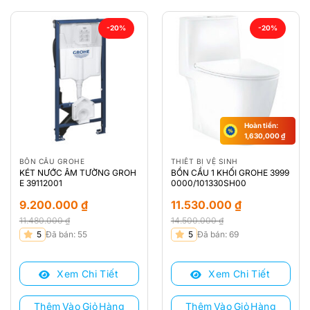
-20%
-20%
Hoàn tiền:
1,630,000
₫
BỒN CẦU GROHE
THIẾT BỊ VỆ SINH
KÉT NƯỚC ÂM TƯỜNG GROH
BỒN CẦU 1 KHỐI GROHE 3999
E 39112001
0000/101330SH00
9.200.000
₫
11.530.000
₫
11.480.000
₫
14.500.000
₫
Giá
Giá
Giá
Giá
5
Đã bán: 55
5
Đã bán: 69
gốc
hiện
gốc
hiện
là:
tại
là:
tại
Xem Chi Tiết
Xem Chi Tiết
11.480.000 ₫.
là:
14.500.000 ₫.
là:
9.200.000 ₫.
11.530.000 ₫.
Thêm Vào Giỏ Hàng
Thêm Vào Giỏ Hàng