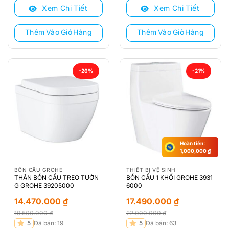
Xem Chi Tiết
Xem Chi Tiết
19.000.000 ₫.
là:
23.072.000 ₫.
là:
14.100.000 ₫.
14.350.000 ₫.
Thêm Vào Giỏ Hàng
Thêm Vào Giỏ Hàng
-26%
-21%
Hoàn tiền:
1,000,000
₫
BỒN CẦU GROHE
THIẾT BỊ VỆ SINH
THÂN BỒN CẦU TREO TƯỜN
BỒN CẦU 1 KHỐI GROHE 3931
G GROHE 39205000
6000
14.470.000
₫
17.490.000
₫
19.500.000
₫
22.000.000
₫
Giá
Giá
Giá
Giá
5
Đã bán: 19
5
Đã bán: 63