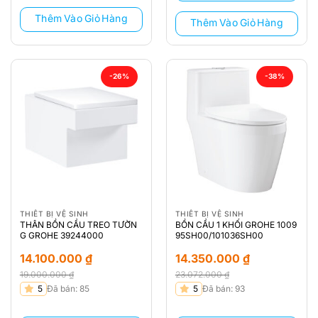
12.690.000 ₫.
13.740.000 ₫.
Thêm Vào Giỏ Hàng
Thêm Vào Giỏ Hàng
-26%
-38%
THIẾT BỊ VỆ SINH
THIẾT BỊ VỆ SINH
THÂN BỒN CẦU TREO TƯỜN
BỒN CẦU 1 KHỐI GROHE 1009
G GROHE 39244000
95SH00/101036SH00
14.100.000
₫
14.350.000
₫
19.000.000
₫
23.072.000
₫
Giá
Giá
Giá
Giá
5
Đã bán: 85
5
Đã bán: 93
gốc
hiện
gốc
hiện
là:
tại
là:
tại