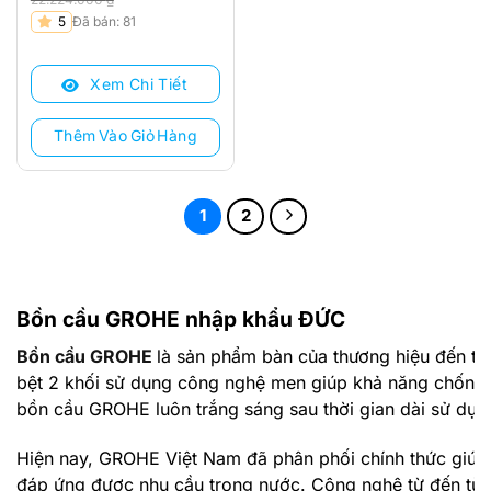
Giá
Giá
5
Đã bán: 81
gốc
hiện
là:
tại
Xem Chi Tiết
22.224.000 ₫.
là:
17.770.000 ₫.
Thêm Vào Giỏ Hàng
1
2
Bồn cầu GROHE nhập khẩu ĐỨC
Bồn cầu GROHE
là sản phẩm bàn của thương hiệu đến từ Đ
bệt 2 khối sử dụng công nghệ men giúp khả năng chống
bồn cầu GROHE luôn trắng sáng sau thời gian dài sử dụn
Hiện nay, GROHE Việt Nam đã phân phối chính thức giúp 
đáp ứng được nhu cầu trong nước. Công nghệ từ đến từ