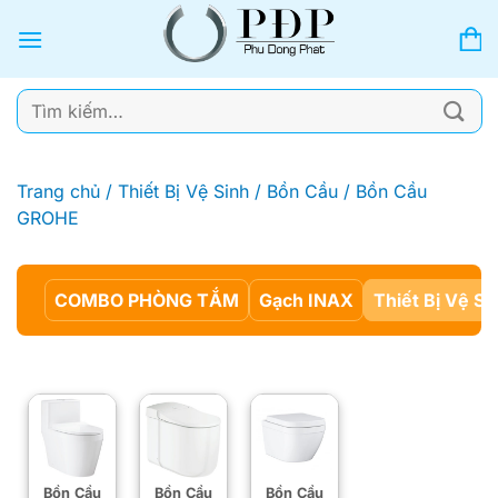
Bỏ
qua
nội
dung
Tìm
kiếm:
Trang chủ
/
Thiết Bị Vệ Sinh
/
Bồn Cầu
/
Bồn Cầu
GROHE
COMBO PHÒNG TẮM
Gạch INAX
Thiết Bị Vệ Si
Bồn Cầu
Bồn Cầu
Bồn Cầu