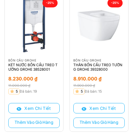
-25%
-25%
BỒN CẦU GROHE
BỒN CẦU GROHE
KÉT NƯỚC BỒN CẦU TREO T
THÂN BỒN CẦU TREO TƯỜN
ƯỜNG GROHE 38528001
G GROHE 39328000
8.230.000
₫
8.910.000
₫
11.000.000
₫
11.900.000
₫
Giá
Giá
Giá
Giá
5
Đã bán: 19
5
Đã bán: 15
gốc
hiện
gốc
hiện
là:
tại
là:
tại
Xem Chi Tiết
Xem Chi Tiết
11.000.000 ₫.
là:
11.900.000 ₫.
là:
8.230.000 ₫.
8.910.000 ₫.
Thêm Vào Giỏ Hàng
Thêm Vào Giỏ Hàng