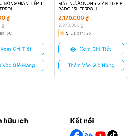
 NÓNG GIÁN TIẾP T
MÁY NƯỚC NÓNG GIÁN TIẾP P
FERROLI
RADO 15L FERROLI
000
₫
2.170.000
₫
0
₫
2.970.000
₫
Giá
Giá
án: 50
5
Đã bán: 25
gốc
hiện
là:
tại
Xem Chi Tiết
Xem Chi Tiết
 ₫.
2.970.000 ₫.
là:
₫.
2.170.000 ₫.
 Vào Giỏ Hàng
Thêm Vào Giỏ Hàng
n hữu ích
Kết nối