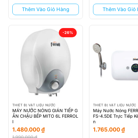
810.000 ₫.
950.000 ₫.
Thêm Vào Giỏ Hàng
Thêm Vào Giỏ
-26%
THIẾT BỊ VẬT LIỆU NƯỚC
THIẾT BỊ VẬT LIỆU NƯỚC
MÁY NƯỚC NÓNG GIÁN TIẾP G
Máy Nước Nóng FERR
ẮN CHẬU BẾP MITO 6L FERROL
FS-4.5DE Trực Tiếp K
I
n
1.480.000
₫
1.765.000
₫
1.990.000
₫