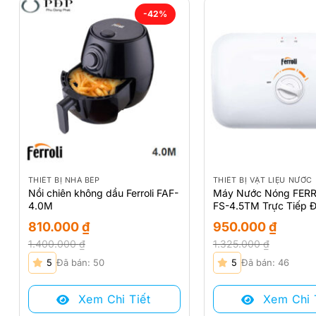
-42%
THIẾT BỊ NHÀ BẾP
THIẾT BỊ VẬT LIỆU NƯỚC
Nồi chiên không dầu Ferroli FAF-
Máy Nước Nóng FERR
4.0M
FS-4.5TM Trực Tiếp 
810.000
₫
950.000
₫
1.400.000
₫
1.325.000
₫
Giá
Giá
Giá
Giá
5
Đã bán: 50
5
Đã bán: 46
gốc
hiện
gốc
hiện
là:
tại
là:
tại
Xem Chi Tiết
Xem Chi 
1.400.000 ₫.
là:
1.325.000 ₫.
là: