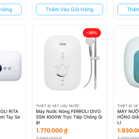
1.250.000 ₫.
1.289.999 
 Hàng
Thêm Vào Giỏ Hàng
Thêm
-30%
THIẾT BỊ VẬT LIỆU NƯỚC
THIẾT BỊ V
OLI RITA
Máy Nước Nóng FERROLI DIVO
MÁY NƯỚC
èm Tay Se
SSN 4500W Trực Tiếp Chống Gi
HỐNG GIẬ
ật
LI
1.770.000
₫
1.930.
2.540.000
₫
2.595.00