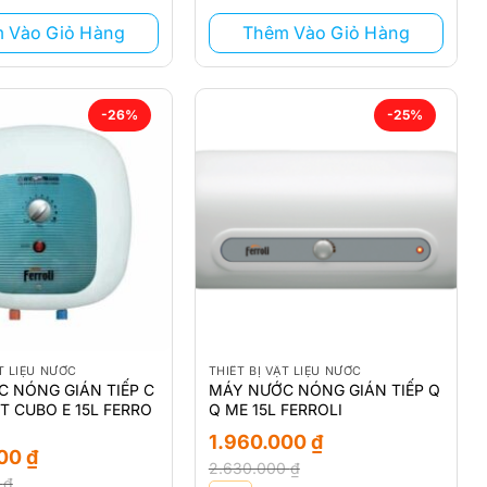
₫.
1.310.000 ₫.
 Vào Giỏ Hàng
Thêm Vào Giỏ Hàng
-26%
-25%
ẬT LIỆU NƯỚC
THIẾT BỊ VẬT LIỆU NƯỚC
 NÓNG GIÁN TIẾP C
MÁY NƯỚC NÓNG GIÁN TIẾP Q
T CUBO E 15L FERRO
Q ME 15L FERROLI
1.960.000
₫
000
₫
2.630.000
₫
0
₫