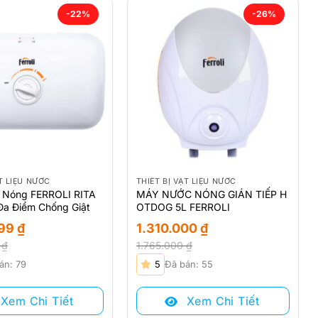
-22%
-26%
ẬT LIỆU NƯỚC
THIẾT BỊ VẬT LIỆU NƯỚC
 Nóng FERROLI RITA
MÁY NƯỚC NÓNG GIÁN TIẾP H
Đa Điểm Chống Giật
OTDOG 5L FERROLI
999
₫
1.310.000
₫
0
₫
1.765.000
₫
Giá
Giá
án: 79
5
Đã bán: 55
gốc
hiện
là:
tại
Xem Chi Tiết
Xem Chi Tiết
₫.
1.765.000 ₫.
là: