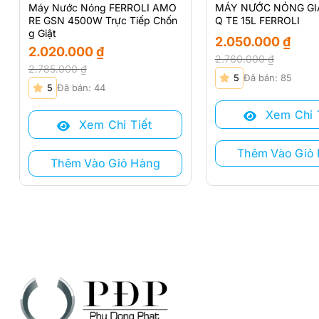
Máy Nước Nóng FERROLI AMO
MÁY NƯỚC NÓNG GIÁ
RE GSN 4500W Trực Tiếp Chốn
Q TE 15L FERROLI
g Giật
2.050.000
₫
2.020.000
₫
2.760.000
₫
2.785.000
₫
Giá
Giá
5
Đã bán: 85
Giá
Giá
gốc
hiện
5
Đã bán: 44
gốc
hiện
là:
tại
là:
tại
Xem Chi 
2.760.000 ₫.
là:
Xem Chi Tiết
2.785.000 ₫.
là:
2.050.000 ₫.
2.020.000 ₫.
Thêm Vào Giỏ
Thêm Vào Giỏ Hàng