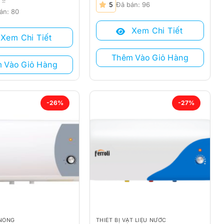
Giá
Giá
5
Đã bán: 96
gốc
hiện
án: 80
là:
tại
Xem Chi Tiết
2.630.000 ₫.
là:
Xem Chi Tiết
 ₫.
1.960.000 ₫.
₫.
Thêm Vào Giỏ Hàng
 Vào Giỏ Hàng
-26%
-27%
NÓNG
THIẾT BỊ VẬT LIỆU NƯỚC