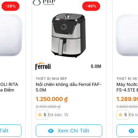
-28%
-40%
THIẾT BỊ NHÀ BẾP
THIẾT BỊ V
OLI RITA
Nồi chiên không dầu Ferroli FAF-
Máy Nước
Đa Điểm
5.0M
FS-4.5TE 
1.250.000
₫
1.289.
2.100.000
₫
1.660.00
Giá
Giá
Giá
Giá
5
Đã bán: 13
5
Đã b
gốc
hiện
gốc
hiện
là:
tại
là:
tại
Tiết
Xem Chi Tiết
2.100.000 ₫.
là:
1.660.000 
là: