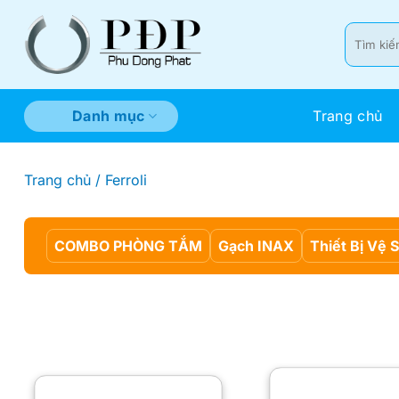
Bỏ
qua
Tìm
kiếm:
nội
dung
Trang chủ
Danh mục
Trang chủ
/
Ferroli
COMBO PHÒNG TẮM
Gạch INAX
Thiết Bị Vệ 