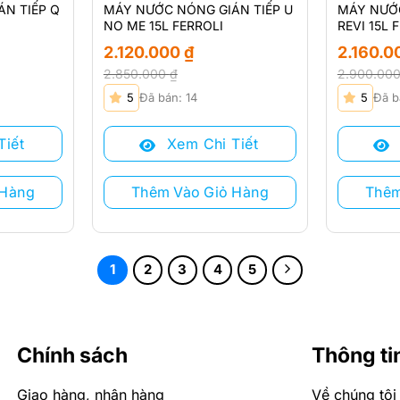
N TIẾP Q
MÁY NƯỚC NÓNG GIÁN TIẾP U
MÁY NƯỚC
NO ME 15L FERROLI
REVI 15L 
2.120.000
₫
2.160.
2.850.000
₫
2.900.00
Giá
Giá
Giá
Giá
5
Đã bán: 14
5
Đã b
gốc
hiện
gốc
hiện
là:
tại
là:
tại
Tiết
Xem Chi Tiết
2.850.000 ₫.
là:
2.900.000
là:
2.120.000 ₫.
2.160.000 
 Hàng
Thêm Vào Giỏ Hàng
Thêm
1
2
3
4
5
Chính sách
Thông ti
Giao hàng, nhận hàng
Về chúng tôi