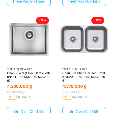
Thêm Vào Giỏ Hàng
Thêm Vào Giỏ Hàng
-22%
-25%
THIẾT BỊ NHÀ BẾP
THIẾT BỊ NHÀ BẾP
Chậu Rửa Một Hộc Hafele Vale
Chậu Rửa Chén Hai Hộc Hafel
nrian HS19-SSN1S60 567.20.3
e HS20-SSN2R90S 567.20.50
97
6
4.360.000
₫
4.379.000
₫
5.590.000
₫
5.838.000
₫
Giá
Giá
Giá
Giá
5
Đã bán: 71
5
Đã bán: 63
gốc
hiện
gốc
hiện
là:
tại
là:
tại
Xem Chi Tiết
Xem Chi Tiết
5.590.000 ₫.
là:
5.838.000 ₫.
là: