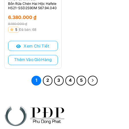
Bồn Rửa Chén Hai Hộc Hafele
HS21-SSD2S90M 567.94.040
6.380.000
₫
8.180.000
₫
Giá
Giá
5
Đã bán: 68
gốc
hiện
là:
tại
Xem Chi Tiết
8.180.000 ₫.
là:
6.380.000 ₫.
Thêm Vào Giỏ Hàng
1
2
3
4
5