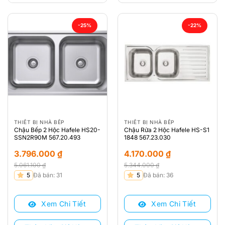
-25%
-22%
THIẾT BỊ NHÀ BẾP
THIẾT BỊ NHÀ BẾP
Chậu Bếp 2 Hộc Hafele HS20-
Chậu Rửa 2 Hộc Hafele HS-S1
SSN2R90M 567.20.493
1848 567.23.030
3.796.000
₫
4.170.000
₫
5.061.100
₫
5.344.000
₫
Giá
Giá
Giá
Giá
5
Đã bán: 31
5
Đã bán: 36
gốc
hiện
gốc
hiện
là:
tại
là:
tại
Xem Chi Tiết
Xem Chi Tiết
5.061.100 ₫.
là:
5.344.000 ₫.
là:
3.796.000 ₫.
4.170.000 ₫.