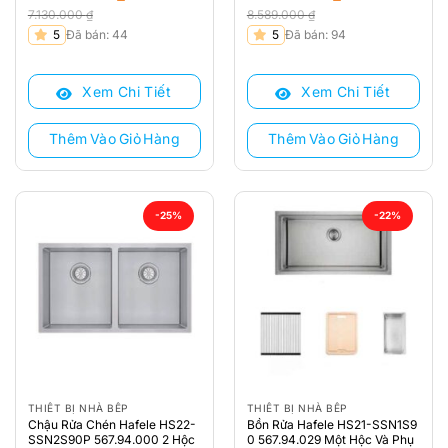
7.130.000
₫
8.589.000
₫
Giá
Giá
Giá
Giá
5
Đã bán: 44
5
Đã bán: 94
gốc
hiện
gốc
hiện
là:
tại
là:
tại
Xem Chi Tiết
Xem Chi Tiết
7.130.000 ₫.
là:
8.589.000 ₫.
là:
5.560.000 ₫.
6.012.000 ₫.
Thêm Vào Giỏ Hàng
Thêm Vào Giỏ Hàng
-25%
-22%
THIẾT BỊ NHÀ BẾP
THIẾT BỊ NHÀ BẾP
Chậu Rửa Chén Hafele HS22-
Bồn Rửa Hafele HS21-SSN1S9
SSN2S90P 567.94.000 2 Hộc
0 567.94.029 Một Hộc Và Phụ