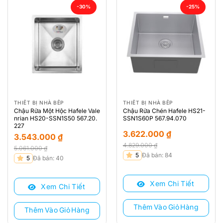
-30%
-25%
THIẾT BỊ NHÀ BẾP
THIẾT BỊ NHÀ BẾP
Chậu Rửa Một Hộc Hafele Vale
Chậu Rửa Chén Hafele HS21-
nrian HS20-SSN1S50 567.20.
SSN1S60P 567.94.070
227
3.622.000
₫
3.543.000
₫
4.829.000
₫
5.061.000
₫
Giá
Giá
5
Đã bán: 84
Giá
Giá
5
Đã bán: 40
gốc
hiện
gốc
hiện
là:
tại
là:
tại
Xem Chi Tiết
4.829.000 ₫.
là:
Xem Chi Tiết
5.061.000 ₫.
là:
3.622.000 ₫.
3.543.000 ₫.
Thêm Vào Giỏ Hàng
Thêm Vào Giỏ Hàng