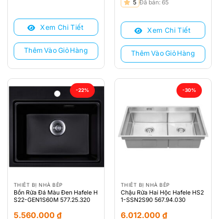
Giá
Giá
5
Đã bán: 65
gốc
hiện
là:
tại
Xem Chi Tiết
Xem Chi Tiết
7.130.000 ₫.
là:
5.560.000 ₫.
Thêm Vào Giỏ Hàng
Thêm Vào Giỏ Hàng
-22%
-30%
THIẾT BỊ NHÀ BẾP
THIẾT BỊ NHÀ BẾP
Bồn Rửa Đá Màu Đen Hafele H
Chậu Rửa Hai Hộc Hafele HS2
S22-GEN1S60M 577.25.320
1-SSN2S90 567.94.030
5.560.000
₫
6.012.000
₫