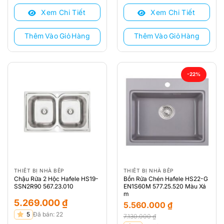
là:
tại
là:
tại
Xem Chi Tiết
Xem Chi Tiết
6.290.000 ₫.
là:
7.271.000 ₫.
là:
4.910.000 ₫.
5.105.000 ₫.
Thêm Vào Giỏ Hàng
Thêm Vào Giỏ Hàng
-22%
THIẾT BỊ NHÀ BẾP
THIẾT BỊ NHÀ BẾP
Chậu Rửa 2 Hộc Hafele HS19-
Bồn Rửa Chén Hafele HS22-G
SSN2R90 567.23.010
EN1S60M 577.25.520 Màu Xá
m
5.269.000
₫
5.560.000
₫
5
Đã bán: 22
7.130.000
₫