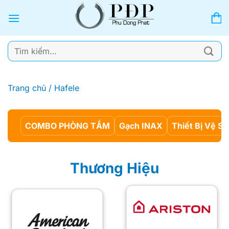
Bỏ
qua
nội
dung
Tìm
kiếm:
Trang chủ
/
Hafele
COMBO PHÒNG TẮM
Gạch INAX
Thiết Bị Vệ Si
Thương Hiệu