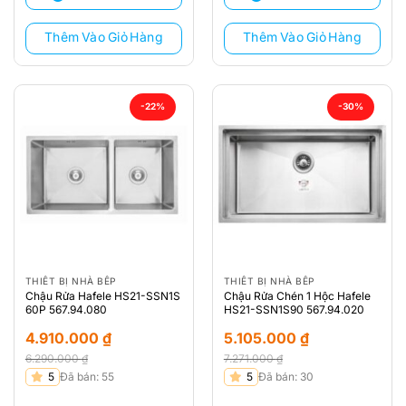
4.360.000 ₫.
4.379.000 ₫.
Thêm Vào Giỏ Hàng
Thêm Vào Giỏ Hàng
-22%
-30%
THIẾT BỊ NHÀ BẾP
THIẾT BỊ NHÀ BẾP
Chậu Rửa Hafele HS21-SSN1S
Chậu Rửa Chén 1 Hộc Hafele
60P 567.94.080
HS21-SSN1S90 567.94.020
4.910.000
₫
5.105.000
₫
6.290.000
₫
7.271.000
₫
Giá
Giá
Giá
Giá
5
Đã bán: 55
5
Đã bán: 30
gốc
hiện
gốc
hiện