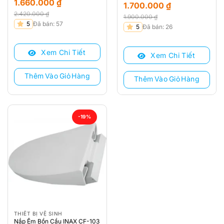
1.660.000
₫
1.700.000
₫
2.420.000
₫
1.900.000
₫
Giá
Giá
5
Đã bán: 57
Giá
Giá
5
Đã bán: 26
gốc
hiện
gốc
hiện
là:
tại
là:
tại
Xem Chi Tiết
2.420.000 ₫.
là:
Xem Chi Tiết
1.900.000 ₫.
là:
1.660.000 ₫.
1.700.000 ₫.
Thêm Vào Giỏ Hàng
Thêm Vào Giỏ Hàng
-19%
THIẾT BỊ VỆ SINH
Nắp Êm Bồn Cầu INAX CF-103