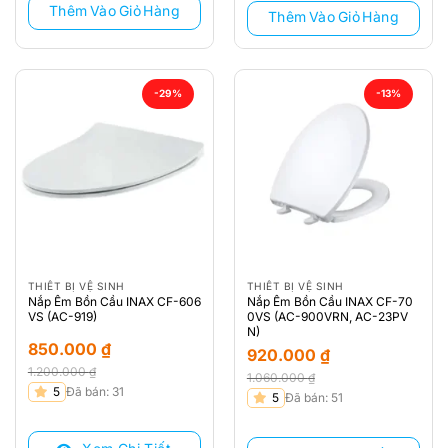
Thêm Vào Giỏ Hàng
Thêm Vào Giỏ Hàng
-29%
-13%
THIẾT BỊ VỆ SINH
THIẾT BỊ VỆ SINH
Nắp Êm Bồn Cầu INAX CF-606
Nắp Êm Bồn Cầu INAX CF-70
VS (AC-919)
0VS (AC-900VRN, AC-23PV
N)
850.000
₫
920.000
₫
1.200.000
₫
1.060.000
₫
Giá
Giá
5
Đã bán: 31
Giá
Giá
5
Đã bán: 51
gốc
hiện
gốc
hiện
là:
tại
là:
tại