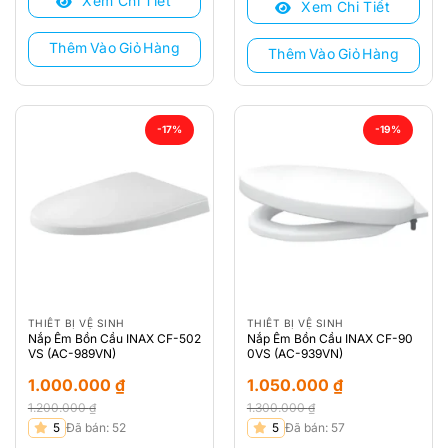
Xem Chi Tiết
1.200.000 ₫.
là:
Xem Chi Tiết
1.060.000 ₫.
là:
850.000 ₫.
920.000 ₫.
Thêm Vào Giỏ Hàng
Thêm Vào Giỏ Hàng
-17%
-19%
THIẾT BỊ VỆ SINH
THIẾT BỊ VỆ SINH
Nắp Êm Bồn Cầu INAX CF-502
Nắp Êm Bồn Cầu INAX CF-90
VS (AC-989VN)
0VS (AC-939VN)
1.000.000
₫
1.050.000
₫
1.200.000
₫
1.300.000
₫
Giá
Giá
Giá
Giá
5
Đã bán: 52
5
Đã bán: 57
gốc
hiện
gốc
hiện