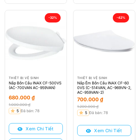
-32%
-42%
THIẾT BỊ VỆ SINH
THIẾT BỊ VỆ SINH
Nắp Bồn Cầu INAX CF-500VS
Nắp Êm Bồn Cầu INAX CF-60
(AC-700VAN AC-959VAN)
0VS (C-514VAN, AC-969VN-2,
AC-959VAN-2)
680.000
₫
700.000
₫
1.000.000
₫
1.200.000
₫
Giá
Giá
5
Đã bán: 78
Giá
Giá
5
Đã bán: 78
gốc
hiện
gốc
hiện
là:
tại
là:
tại
Xem Chi Tiết
1.000.000 ₫.
là:
Xem Chi Tiết
1.200.000 ₫.
là:
680.000 ₫.
700.000 ₫.