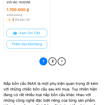
2VS (AC-1032VN)
1.700.000
₫
2.100.000
₫
Giá
Giá
5
Đã bán: 58
gốc
hiện
là:
tại
Xem Chi Tiết
2.100.000 ₫.
là:
1.700.000 ₫.
Thêm Vào Giỏ Hàng
1
2
Nắp bồn cầu INAX là một phụ kiện quan trọng đi kèm
với những chiếc bồn cầu sau khi mua. Tuy nhiên hiện
đang có rất nhiều loại nắp bồn cầu khác nhau với
những công nghệ đặc biệt riêng của từng sản phẩm.