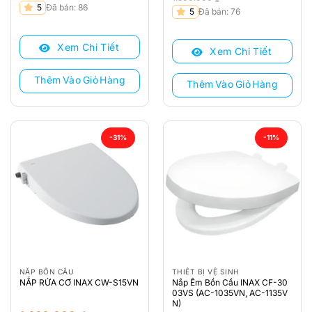
Giá
Giá
5
Đã bán: 86
Giá
Giá
5
Đã bán: 76
gốc
hiện
gốc
hiện
là:
tại
là:
tại
Xem Chi Tiết
1.600.000 ₫.
là:
Xem Chi Tiết
1.800.000 ₫.
là:
1.350.000 ₫.
1.480.000 ₫.
Thêm Vào Giỏ Hàng
Thêm Vào Giỏ Hàng
-31%
-11%
NẮP BỒN CẦU
THIẾT BỊ VỆ SINH
NẮP RỬA CƠ INAX CW-S15VN
Nắp Êm Bồn Cầu INAX CF-30
03VS (AC-1035VN, AC-1135V
N)