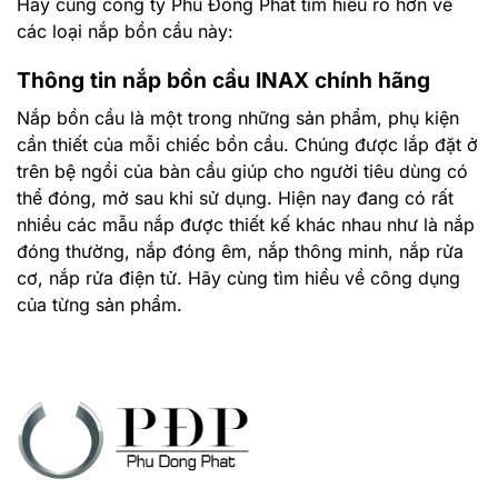
Hãy cùng công ty Phú Đông Phát tìm hiểu rõ hơn về
các loại nắp bồn cầu này:
Thông tin nắp bồn cầu INAX chính hãng
Nắp bồn cầu là một trong những sản phẩm, phụ kiện
cần thiết của mỗi chiếc bồn cầu. Chúng được lắp đặt ở
trên bệ ngồi của bàn cầu giúp cho người tiêu dùng có
thể đóng, mở sau khi sử dụng. Hiện nay đang có rất
nhiều các mẫu nắp được thiết kế khác nhau như là nắp
đóng thường, nắp đóng êm, nắp thông minh, nắp rửa
cơ, nắp rửa điện tử. Hãy cùng tìm hiểu về công dụng
của từng sản phẩm.
Các loại nắp bồn cầu khác cùng hãng INAX
Nắp bồn cầu êm INAX:
Các nắp êm là loại nắp bồn cầu được sử dụng phổ
biến ở nhiều hộ gia đình. Loại nắp này được thiết kế
giống nắp thường nhưng chức năng của nó giúp cho