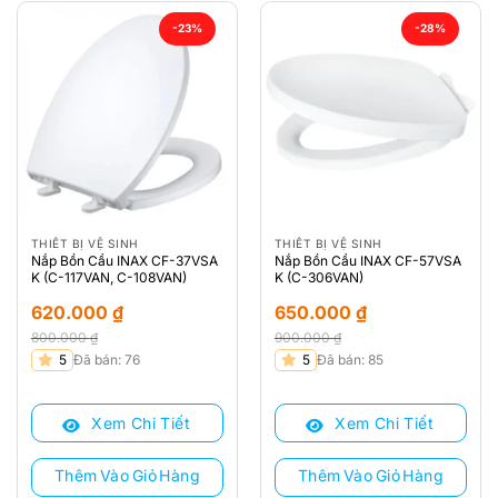
-23%
-28%
THIẾT BỊ VỆ SINH
THIẾT BỊ VỆ SINH
Nắp Bồn Cầu INAX CF-37VSA
Nắp Bồn Cầu INAX CF-57VSA
K (C-117VAN, C-108VAN)
K (C-306VAN)
620.000
₫
650.000
₫
800.000
₫
900.000
₫
Giá
Giá
Giá
Giá
5
Đã bán: 76
5
Đã bán: 85
gốc
hiện
gốc
hiện
là:
tại
là:
tại
Xem Chi Tiết
Xem Chi Tiết
800.000 ₫.
là:
900.000 ₫.
là:
620.000 ₫.
650.000 ₫.
Thêm Vào Giỏ Hàng
Thêm Vào Giỏ Hàng