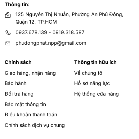
nắp bồn cầu khi đóng lại không hề gây ra tiếng động
Thông tin:
nào.
125 Nguyễn Thị Nhuần, Phường An Phú Đông,
Quận 12, TP.HCM
Nắp bồn cầu rửa cơ INAX:
0937.678.139
-
0919.318.587
Là loại lắp được thiết kế thông minh hơn so với 2 loại
nắp thường và nắp êm. Nắp rửa cơ cũng có tính năng
phudongphat.npp@gmail.com
đóng êm, nhưng được tích hợp thêm tính năng rửa điều
khiển bằng tay giúp cho người tiêu dùng có thể sử
Chính sách
Thông tin hữu ích
dụng một cách thoải mái và tiện lợi nhất.
Giao hàng, nhận hàng
Về chúng tôi
Nắp bồn cầu điện tử INAX (thông minh):
Bảo hành
Hồ sơ năng lực
Là kiểu nắp được ứng dụng nhiều công nghệ thông
Đổi trả hàng
Hệ thống cửa hàng
minh, tiên tiến nhất hiện nay. Với những tính năng đặc
biệt như hút mùi hôi, bật nhạc, cảm biến tự động,
Bảo mật thông tin
massage, tự động rửa bồn cầu trước và sau khi sử
Điều khoản thanh toán
dụng,… chỉ bằng một bảng điều khiển trên tay.
Chính sách dịch vụ chung
Mua nắp bồn cầu INAX chính hãng ở đâu giá
rẻ?