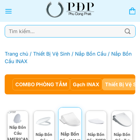
Bỏ
qua
nội
dung
Tìm
kiếm:
Trang chủ
/
Thiết Bị Vệ Sinh
/
Nắp Bồn Cầu
/
Nắp Bồn
Cầu INAX
COMBO PHÒNG TẮM
Gạch INAX
Thiết Bị Vệ Si
Nắp Bồn
Cầu
Nắp Bồn
Nắp Bồn
Nắp Bồn
Nắp Bồn
AMERICAN