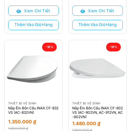
là:
tại
là:
tại
Xem Chi Tiết
Xem Chi Tiết
1.200.000 ₫.
là:
1.300.000 ₫.
là:
1.000.000 ₫.
1.050.000 ₫.
Thêm Vào Giỏ Hàng
Thêm Vào Giỏ Hàng
-16%
-18%
THIẾT BỊ VỆ SINH
THIẾT BỊ VỆ SINH
Nắp Êm Bồn Cầu INAX CF-832
Nắp Êm Bồn Cầu INAX CF-602
VS (AC-832VN)
VS (AC-902VN, AC-912VN, AC
-602VN)
1.350.000
₫
1.480.000
₫
1.600.000
₫
1.800.000
₫