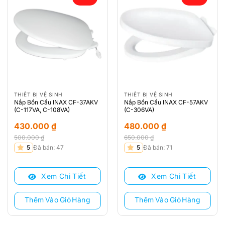
THIẾT BỊ VỆ SINH
THIẾT BỊ VỆ SINH
Nắp Bồn Cầu INAX CF-37AKV
Nắp Bồn Cầu INAX CF-57AKV
(C-117VA, C-108VA)
(C-306VA)
430.000
₫
480.000
₫
500.000
₫
650.000
₫
Giá
Giá
Giá
Giá
5
Đã bán: 47
5
Đã bán: 71
gốc
hiện
gốc
hiện
là:
tại
là:
tại
Xem Chi Tiết
Xem Chi Tiết
500.000 ₫.
là:
650.000 ₫.
là:
430.000 ₫.
480.000 ₫.
Thêm Vào Giỏ Hàng
Thêm Vào Giỏ Hàng