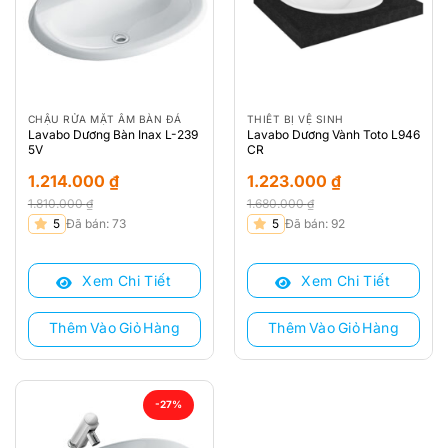
CHẬU RỬA MẶT ÂM BÀN ĐÁ
THIẾT BỊ VỆ SINH
Lavabo Dương Bàn Inax L-239
Lavabo Dương Vành Toto L946
5V
CR
1.214.000
₫
1.223.000
₫
1.810.000
₫
1.680.000
₫
Giá
Giá
Giá
Giá
5
Đã bán: 73
5
Đã bán: 92
gốc
hiện
gốc
hiện
là:
tại
là:
tại
Xem Chi Tiết
Xem Chi Tiết
1.810.000 ₫.
là:
1.680.000 ₫.
là:
1.214.000 ₫.
1.223.000 ₫.
Thêm Vào Giỏ Hàng
Thêm Vào Giỏ Hàng
-27%