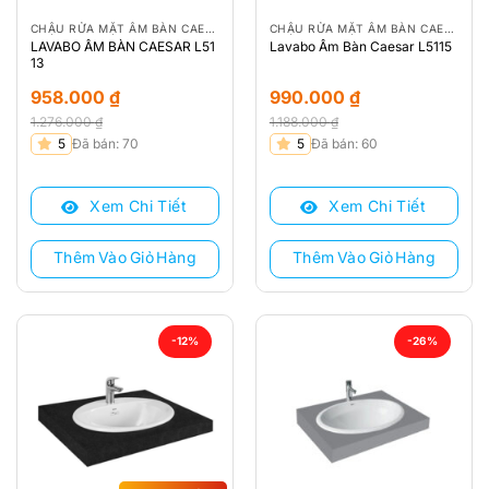
CHẬU RỬA MẶT ÂM BÀN CAESAR
CHẬU RỬA MẶT ÂM BÀN CAESAR
LAVABO ÂM BÀN CAESAR L51
Lavabo Âm Bàn Caesar L5115
13
958.000
₫
990.000
₫
1.276.000
₫
1.188.000
₫
Giá
Giá
Giá
Giá
5
Đã bán: 70
5
Đã bán: 60
gốc
hiện
gốc
hiện
là:
tại
là:
tại
Xem Chi Tiết
Xem Chi Tiết
1.276.000 ₫.
là:
1.188.000 ₫.
là:
958.000 ₫.
990.000 ₫.
Thêm Vào Giỏ Hàng
Thêm Vào Giỏ Hàng
-12%
-26%