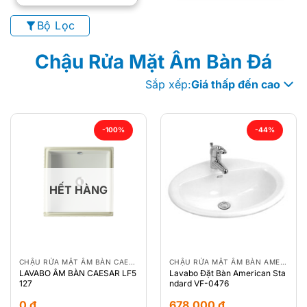
Bộ Lọc
Chậu Rửa Mặt Âm Bàn Đá
Sắp xếp:
Giá thấp đến cao
-100%
-44%
HẾT HÀNG
CHẬU RỬA MẶT ÂM BÀN CAESAR
CHẬU RỬA MẶT ÂM BÀN AMERICAN STANDARD
LAVABO ÂM BÀN CAESAR LF5
Lavabo Đặt Bàn American Sta
127
ndard VF-0476
0
₫
678.000
₫