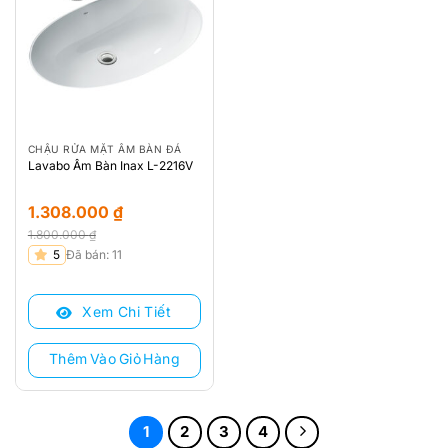
CHẬU RỬA MẶT ÂM BÀN ĐÁ
Lavabo Âm Bàn Inax L-2216V
1.308.000
₫
1.800.000
₫
Giá
Giá
5
Đã bán: 11
gốc
hiện
là:
tại
Xem Chi Tiết
1.800.000 ₫.
là:
1.308.000 ₫.
Thêm Vào Giỏ Hàng
1
2
3
4