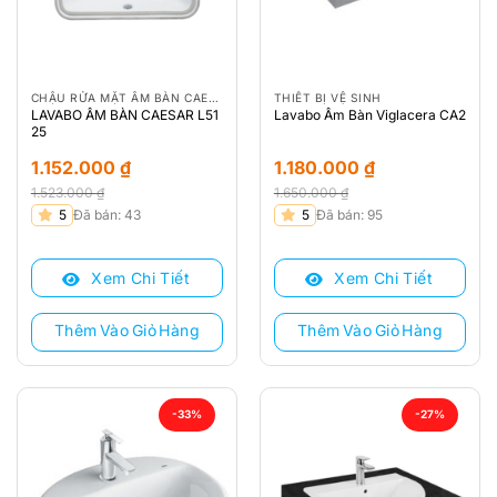
CHẬU RỬA MẶT ÂM BÀN CAESAR
THIẾT BỊ VỆ SINH
LAVABO ÂM BÀN CAESAR L51
Lavabo Âm Bàn Viglacera CA2
25
1.152.000
₫
1.180.000
₫
1.523.000
₫
1.650.000
₫
Giá
Giá
Giá
Giá
5
Đã bán: 43
5
Đã bán: 95
gốc
hiện
gốc
hiện
là:
tại
là:
tại
Xem Chi Tiết
Xem Chi Tiết
1.523.000 ₫.
là:
1.650.000 ₫.
là:
1.152.000 ₫.
1.180.000 ₫.
Thêm Vào Giỏ Hàng
Thêm Vào Giỏ Hàng
-33%
-27%