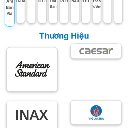
STANDARD
COTTO
Đặt
GROHE
INAX
TOTO
Treo
Âm
Bàn
Tường
Bàn
Đá
Thương Hiệu