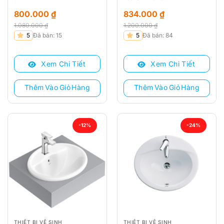
800.000
₫
834.000
₫
1.080.000
₫
1.200.000
₫
Giá
Giá
Giá
Giá
5
Đã bán: 15
5
Đã bán: 84
gốc
hiện
gốc
hiện
là:
tại
là:
tại
Xem Chi Tiết
Xem Chi Tiết
1.080.000 ₫.
là:
1.200.000 ₫.
là:
800.000 ₫.
834.000 ₫.
Thêm Vào Giỏ Hàng
Thêm Vào Giỏ Hàng
-12%
-24%
THIẾT BỊ VỆ SINH
THIẾT BỊ VỆ SINH