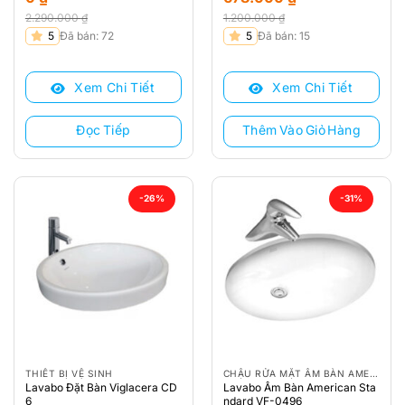
2.290.000
₫
1.200.000
₫
Giá
Giá
Giá
Giá
5
Đã bán: 72
5
Đã bán: 15
gốc
hiện
gốc
hiện
là:
tại
là:
tại
Xem Chi Tiết
Xem Chi Tiết
2.290.000 ₫.
là:
1.200.000 ₫.
là:
0 ₫.
678.000 ₫.
Đọc Tiếp
Thêm Vào Giỏ Hàng
-26%
-31%
THIẾT BỊ VỆ SINH
CHẬU RỬA MẶT ÂM BÀN AMERICAN STANDARD
Lavabo Đặt Bàn Viglacera CD
Lavabo Âm Bàn American Sta
6
ndard VF-0496