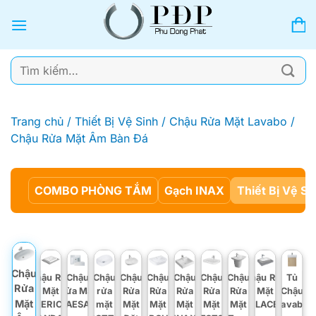
Bỏ
qua
nội
dung
Tìm
kiếm:
Trang chủ
/
Thiết Bị Vệ Sinh
/
Chậu Rửa Mặt Lavabo
/
Chậu Rửa Mặt Âm Bàn Đá
COMBO PHÒNG TẮM
Gạch INAX
Thiết Bị Vệ Si
Chậu
Chậu Rửa
Chậu
Chậu
Chậu
Chậu
Chậu
Chậu
Chậu
Chậu Rửa
Tủ
Rửa
Mặt
Rửa Mặt
rửa
Rửa
Rửa
Rửa
Rửa
Rửa
Mặt
Chậu
Mặt
AMERICAN
CAESAR
mặt
Mặt
Mặt
Mặt
Mặt
Mặt
VIGLACERA
Lavabo