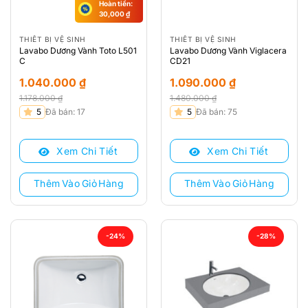
Hoàn tiền:
30,000
₫
THIẾT BỊ VỆ SINH
THIẾT BỊ VỆ SINH
Lavabo Dương Vành Toto L501
Lavabo Dương Vành Viglacera
C
CD21
1.040.000
₫
1.090.000
₫
1.178.000
₫
1.480.000
₫
Giá
Giá
Giá
Giá
5
Đã bán: 17
5
Đã bán: 75
gốc
hiện
gốc
hiện
là:
tại
là:
tại
Xem Chi Tiết
Xem Chi Tiết
1.178.000 ₫.
là:
1.480.000 ₫.
là:
1.040.000 ₫.
1.090.000 ₫.
Thêm Vào Giỏ Hàng
Thêm Vào Giỏ Hàng
-24%
-28%