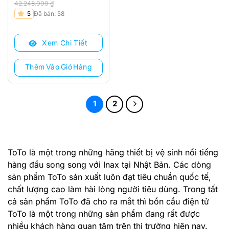
42.248.000
₫
Giá
Giá
5
Đã bán: 58
gốc
hiện
là:
tại
Xem Chi Tiết
42.248.000 ₫.
là:
33.790.000 ₫.
Thêm Vào Giỏ Hàng
1
2
ToTo là một trong những hãng thiết bị vệ sinh nổi tiếng
hàng đầu song song với Inax tại Nhật Bản. Các dòng
sản phẩm ToTo sản xuất luôn đạt tiêu chuẩn quốc tế,
chất lượng cao làm hài lòng người tiêu dùng. Trong tất
cả sản phẩm ToTo đã cho ra mắt thì bồn cầu điện tử
ToTo là một trong những sản phẩm đang rất được
nhiều khách hàng quan tâm trên thị trường hiện nay.