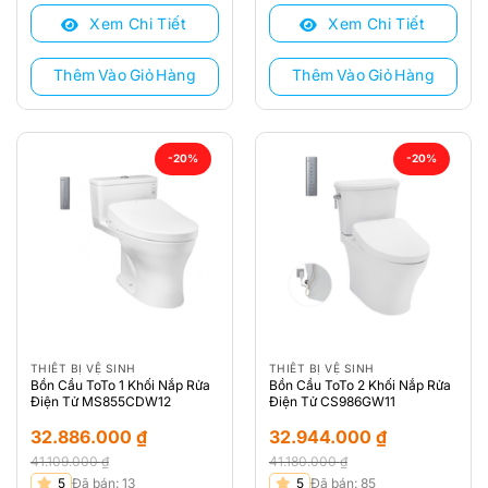
là:
tại
là:
tại
Xem Chi Tiết
Xem Chi Tiết
36.900.000 ₫.
là:
40.470.000 ₫.
là:
30.395.000 ₫.
32.376.000 ₫.
Thêm Vào Giỏ Hàng
Thêm Vào Giỏ Hàng
-20%
-20%
THIẾT BỊ VỆ SINH
THIẾT BỊ VỆ SINH
Bồn Cầu ToTo 1 Khối Nắp Rửa
Bồn Cầu ToTo 2 Khối Nắp Rửa
Điện Tử MS855CDW12
Điện Tử CS986GW11
32.886.000
₫
32.944.000
₫
41.109.000
₫
41.180.000
₫
Giá
Giá
Giá
Giá
5
Đã bán: 13
5
Đã bán: 85