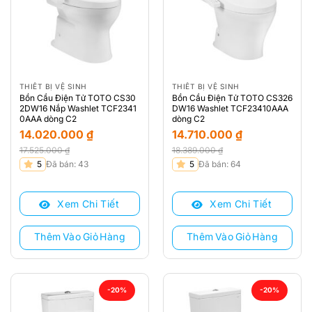
THIẾT BỊ VỆ SINH
THIẾT BỊ VỆ SINH
Bồn Cầu Điện Tử TOTO CS30
Bồn Cầu Điện Tử TOTO CS326
2DW16 Nắp Washlet TCF2341
DW16 Washlet TCF23410AAA
0AAA dòng C2
dòng C2
14.020.000
₫
14.710.000
₫
17.525.000
₫
18.389.000
₫
Giá
Giá
Giá
Giá
5
Đã bán: 43
5
Đã bán: 64
gốc
hiện
gốc
hiện
là:
tại
là:
tại
Xem Chi Tiết
Xem Chi Tiết
17.525.000 ₫.
là:
18.389.000 ₫.
là:
14.020.000 ₫.
14.710.000 ₫.
Thêm Vào Giỏ Hàng
Thêm Vào Giỏ Hàng
-20%
-20%