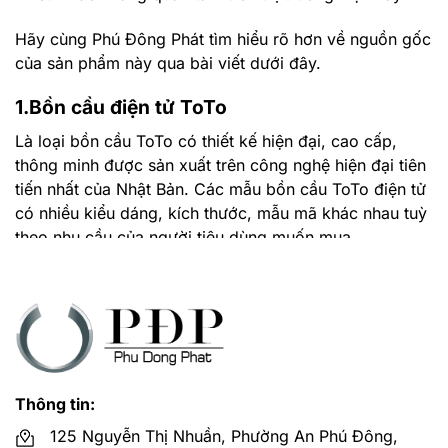
Hãy cùng Phú Đông Phát tìm hiểu rõ hơn về nguồn gốc
của sản phẩm này qua bài viết dưới đây.
1.Bồn cầu điện tử ToTo
Là loại bồn cầu ToTo có thiết kế hiện đại, cao cấp,
thông minh được sản xuất trên công nghệ hiện đại tiên
tiến nhất của Nhật Bản. Các mẫu bồn cầu ToTo điện tử
có nhiều kiểu dáng, kích thước, mẫu mã khác nhau tuỳ
theo nhu cầu của người tiêu dùng muốn mua.
Ngoài ra ToTo còn đầu tư cho các sản phẩm bệt vệ
sinh ToTo thông minh ứng dụng những công nghệ cao
cấp nhất, những công nghệ, thiết bị dành cho tương lai,
nhằm phát triển mạnh về ngành thiết bị vệ sinh và phục
vụ nhu cầu của khách hàng là quan trọng nhất.
Thông tin:
2.Tính năng của bồn cầu điện tử ToTo
125 Nguyễn Thị Nhuần, Phường An Phú Đông,