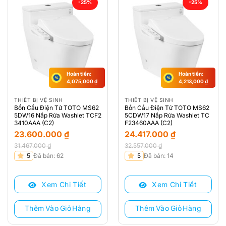
-25%
-25%
Hoàn tiền:
Hoàn tiền:
4,075,000
₫
4,213,000
₫
THIẾT BỊ VỆ SINH
THIẾT BỊ VỆ SINH
Bồn Cầu Điện Tử TOTO MS62
Bồn Cầu Điện Tử TOTO MS62
5DW16 Nắp Rửa Washlet TCF2
5CDW17 Nắp Rửa Washlet TC
3410AAA (C2)
F23460AAA (C2)
23.600.000
₫
24.417.000
₫
31.467.000
₫
32.557.000
₫
Giá
Giá
Giá
Giá
5
Đã bán: 62
5
Đã bán: 14
gốc
hiện
gốc
hiện
là:
tại
là:
tại
Xem Chi Tiết
Xem Chi Tiết
31.467.000 ₫.
là:
32.557.000 ₫.
là:
23.600.000 ₫.
24.417.000 ₫.
Thêm Vào Giỏ Hàng
Thêm Vào Giỏ Hàng