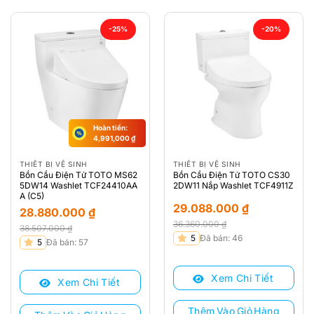
-25%
-20%
Hoàn tiền:
4,991,000
₫
THIẾT BỊ VỆ SINH
THIẾT BỊ VỆ SINH
Bồn Cầu Điện Tử TOTO MS62
Bồn Cầu Điện Tử TOTO CS30
5DW14 Washlet TCF24410AA
2DW11 Nắp Washlet TCF4911Z
A (C5)
29.088.000
₫
28.880.000
₫
36.360.000
₫
38.507.000
₫
Giá
Giá
5
Đã bán: 46
Giá
Giá
5
Đã bán: 57
gốc
hiện
gốc
hiện
là:
tại
là:
tại
Xem Chi Tiết
36.360.000 ₫.
là:
Xem Chi Tiết
38.507.000 ₫.
là:
29.088.000 ₫.
28.880.000 ₫.
Thêm Vào Giỏ Hàng