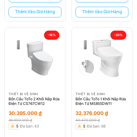
29.816.000 ₫.
29.874.000 ₫.
Thêm Vào Giỏ Hàng
Thêm Vào Giỏ Hàng
-18%
-20%
THIẾT BỊ VỆ SINH
THIẾT BỊ VỆ SINH
Bồn Cầu ToTo 2 Khối Nắp Rửa
Bồn Cầu ToTo 1 Khối Nắp Rửa
Điện Tử CS767CW12
Điện Tử MS855DW11
30.395.000
₫
32.376.000
₫
36.900.000
₫
40.470.000
₫
Giá
Giá
Giá
Giá
5
Đã bán: 43
5
Đã bán: 68
gốc
hiện
gốc
hiện