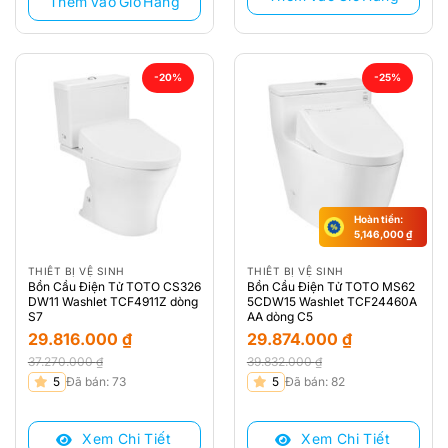
Thêm Vào Giỏ Hàng
-20%
-25%
Hoàn tiền:
5,146,000
₫
THIẾT BỊ VỆ SINH
THIẾT BỊ VỆ SINH
Bồn Cầu Điện Tử TOTO CS326
Bồn Cầu Điện Tử TOTO MS62
DW11 Washlet TCF4911Z dòng
5CDW15 Washlet TCF24460A
S7
AA dòng C5
29.816.000
₫
29.874.000
₫
37.270.000
₫
39.832.000
₫
Giá
Giá
Giá
Giá
5
Đã bán: 73
5
Đã bán: 82
gốc
hiện
gốc
hiện
là:
tại
là:
tại
Xem Chi Tiết
Xem Chi Tiết
37.270.000 ₫.
là:
39.832.000 ₫.
là: