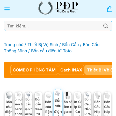
Bỏ
qua
nội
dung
Tìm
kiếm:
Trang chủ
/
Thiết Bị Vệ Sinh
/
Bồn Cầu
/
Bồn Cầu
Thông Minh
/
Bồn cầu điện tử Toto
COMBO PHÒNG TẮM
Gạch INAX
Thiết Bị Vệ Si
Bồn cầu
Bồn
Bồn
Bồn
Bồn
Bồn
Bồn
Bồn cầu
Bồn Cầu
Bồn
Bồn
điện tử
cầu
cầu
Cầu
cầu
cầu
cầu
điện tử
Nắp Rửa
Cầu
Cầu
American
điện tử
điện
Nắp
điện
điện
điện
Viglacera
Cơ
Nắp
Nắp
Standard
Caesar
tử
Rửa