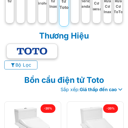
tử
tử
American
Rửa
Rửa
tử
Grohe
Cơ
Inax
Standard
Cơ
Cơ
Toto
Caesar
Inax
ToTo
Thương Hiệu
Bộ Lọc
Bồn cầu điện tử Toto
Sắp xếp:
Giá thấp đến cao
-20%
-20%