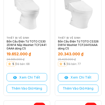
THIẾT BỊ VỆ SINH
THIẾT BỊ VỆ SINH
Bồn Cầu Điện Tử TOTO CS30
Bồn Cầu Điện Tử TOTO CS326
2DW14 Nắp Washlet TCF2441
DW14 Washlet TCF24410AAA
0AAA dòng C5
dòng C5
19.652.000
₫
20.343.000
₫
24.565.000
₫
25.429.000
₫
Giá
Giá
Giá
Giá
5
Đã bán: 68
5
Đã bán: 77
gốc
hiện
gốc
hiện
là:
tại
là:
tại
Xem Chi Tiết
Xem Chi Tiết
24.565.000 ₫.
là:
25.429.000 ₫.
là:
19.652.000 ₫.
20.343.000 ₫.
Thêm Vào Giỏ Hàng
Thêm Vào Giỏ Hàng