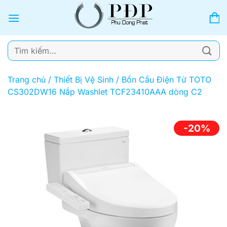
Bỏ
qua
nội
dung
Tìm
kiếm:
Trang chủ
/
Thiết Bị Vệ Sinh
/
Bồn Cầu Điện Tử TOTO
CS302DW16 Nắp Washlet TCF23410AAA dòng C2
-20%