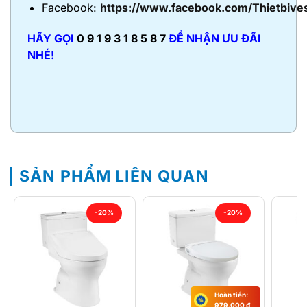
Facebook:
https://www.facebook.com/Thietbive
HÃY GỌI
0 9 1 9 3 1 8 5 8 7
ĐỂ NHẬN ƯU ĐÃI
NHÉ!
SẢN PHẨM LIÊN QUAN
-20%
-20%
Hoàn tiền:
979,000
₫