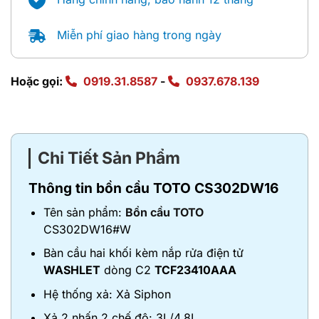
Miễn phí giao hàng trong ngày
Hoặc gọi:
0919.31.8587
-
0937.678.139
Chi Tiết Sản Phẩm
Thông tin bồn cầu TOTO CS302DW16
Tên sản phẩm:
Bồn cầu TOTO
CS302DW16#W
Bàn cầu hai khối kèm nắp rửa điện tử
WASHLET
dòng C2
TCF23410AAA
Hệ thống xả: Xả Siphon
Xả 2 nhấn 2 chế độ: 3L/4.8L