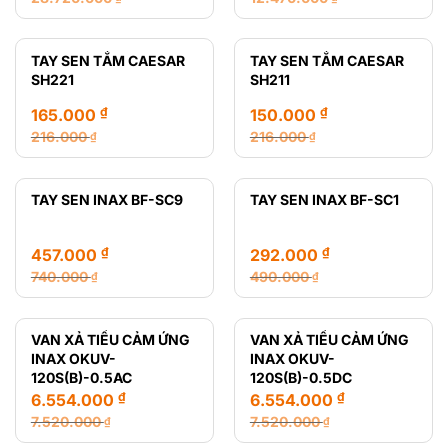
Giá
Giá
Giá
Giá
gốc
hiện
gốc
hiện
là:
tại
là:
tại
TAY SEN TẮM CAESAR
TAY SEN TẮM CAESAR
28.720.000 ₫.
là:
12.470.000 ₫.
là:
SH221
SH211
14.650.000 ₫.
8.435.000 ₫.
₫
₫
165.000
150.000
216.000
216.000
₫
₫
Giá
Giá
Giá
Giá
gốc
hiện
gốc
hiện
là:
tại
là:
tại
TAY SEN INAX BF-SC9
TAY SEN INAX BF-SC1
216.000 ₫.
là:
216.000 ₫.
là:
165.000 ₫.
150.000 ₫.
₫
₫
457.000
292.000
740.000
490.000
₫
₫
Giá
Giá
Giá
Giá
gốc
hiện
gốc
hiện
là:
tại
là:
tại
VAN XẢ TIỂU CẢM ỨNG
VAN XẢ TIỂU CẢM ỨNG
740.000 ₫.
là:
490.000 ₫.
là:
INAX OKUV-
INAX OKUV-
457.000 ₫.
292.000 ₫.
120S(B)-0.5AC
120S(B)-0.5DC
₫
₫
6.554.000
6.554.000
7.520.000
7.520.000
₫
₫
Giá
Giá
Giá
Giá