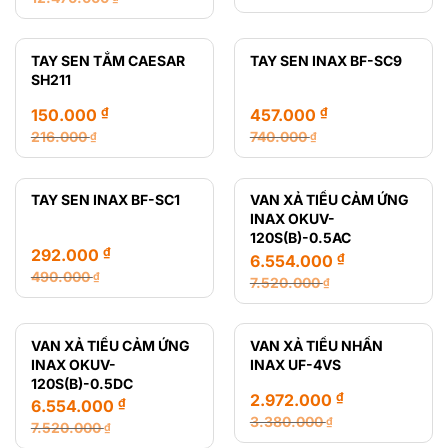
Giá
Giá
Giá
Giá
gốc
hiện
gốc
hiện
là:
tại
là:
tại
TAY SEN TẮM CAESAR
TAY SEN INAX BF-SC9
216.000 ₫.
là:
12.470.000 ₫.
là:
SH211
165.000 ₫.
8.435.000 ₫.
₫
₫
150.000
457.000
216.000
740.000
₫
₫
Giá
Giá
Giá
Giá
gốc
hiện
gốc
hiện
là:
tại
là:
tại
TAY SEN INAX BF-SC1
VAN XẢ TIỂU CẢM ỨNG
216.000 ₫.
là:
740.000 ₫.
là:
INAX OKUV-
150.000 ₫.
457.000 ₫.
120S(B)-0.5AC
₫
292.000
₫
6.554.000
490.000
₫
7.520.000
₫
Giá
Giá
Giá
Giá
gốc
hiện
gốc
hiện
là:
tại
là:
tại
VAN XẢ TIỂU CẢM ỨNG
VAN XẢ TIỂU NHẤN
490.000 ₫.
là:
7.520.000 ₫.
là:
INAX OKUV-
INAX UF-4VS
292.000 ₫.
6.554.000 ₫.
120S(B)-0.5DC
₫
2.972.000
₫
6.554.000
3.380.000
₫
7.520.000
₫
Giá
Giá
Giá
Giá