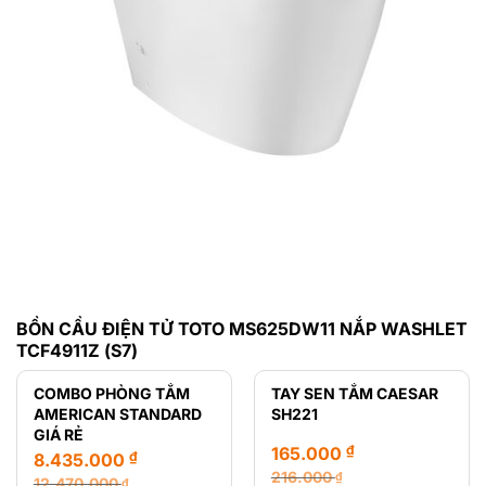
BỒN CẦU ĐIỆN TỬ TOTO MS625DW11 NẮP WASHLET
TCF4911Z (S7)
COMBO PHÒNG TẮM
TAY SEN TẮM CAESAR
AMERICAN STANDARD
SH221
GIÁ RẺ
₫
165.000
₫
8.435.000
216.000
₫
12.470.000
₫