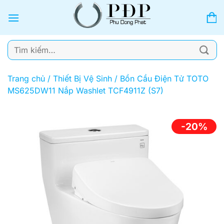
Bỏ
qua
nội
dung
Tìm
kiếm:
Trang chủ
/
Thiết Bị Vệ Sinh
/
Bồn Cầu Điện Tử TOTO
MS625DW11 Nắp Washlet TCF4911Z (S7)
-20%