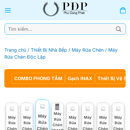
Bỏ
qua
nội
dung
Tìm
kiếm:
Trang chủ
/
Thiết Bị Nhà Bếp
/
Máy Rửa Chén
/
Máy
Rửa Chén Độc Lập
COMBO PHÒNG TẮM
Gạch INAX
Thiết Bị Vệ Si
Máy
Máy
Máy
Máy
Máy
Máy
Máy
Máy
Rửa
Rửa
Rửa
Rửa
Rửa
Rửa
Rửa
Rửa
Chén
Chén
Chén
Chén
Chén
Chén
Chén
Chén