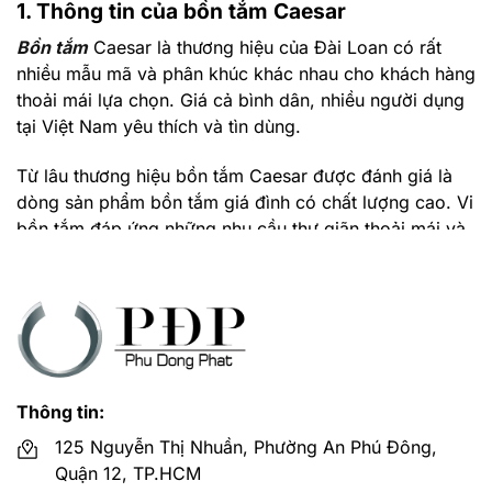
1. Thông tin của bồn tắm Caesar
Bồn tắm
Caesar là thương hiệu của Đài Loan có rất
nhiều mẫu mã và phân khúc khác nhau cho khách hàng
thoải mái lựa chọn. Giá cả bình dân, nhiều người dụng
tại Việt Nam yêu thích và tìn dùng.
Từ lâu thương hiệu bồn tắm Caesar được đánh giá là
dòng sản phẩm bồn tắm giá đình có chất lượng cao. Vi
bồn tắm đáp ứng những nhu cầu thư giãn thoải mái và
chăm sóc sức khỏe của bạn vô cùng tốt.
2. Bồn tắm Caesar có tốt không?
Muốn biết bồn tắm Caesar có tốt không hãy cùng đánh
giá về công nghệ sản xuất, thiết kế, chất liệu của sản
phẩm cụ thể:
Thông tin:
Tất cả những sản phẩm bồn tắm cảu Caesar đều được
125 Nguyễn Thị Nhuần, Phường An Phú Đông,
sản xuất trên hệ thống dây chuyền công nghệ hiện đại
Quận 12, TP.HCM