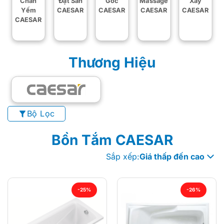
Chân
Đặt Sàn
Góc
Massage
Xây
Yếm
CAESAR
CAESAR
CAESAR
CAESAR
CAESAR
Thương Hiệu
Bộ Lọc
Bồn Tắm CAESAR
Sắp xếp:
Giá thấp đến cao
-25%
-26%