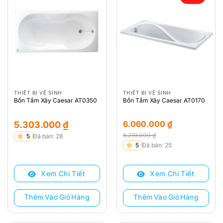
THIẾT BỊ VỆ SINH
THIẾT BỊ VỆ SINH
Bồn Tắm Xây Caesar AT0350
Bồn Tắm Xây Caesar AT0170
6.060.000
₫
5.303.000
₫
8.219.000
₫
5
Đã bán: 28
Giá
Giá
5
Đã bán: 25
gốc
hiện
là:
tại
Xem Chi Tiết
Xem Chi Tiết
8.219.000 ₫.
là:
6.060.000 ₫.
Thêm Vào Giỏ Hàng
Thêm Vào Giỏ Hàng