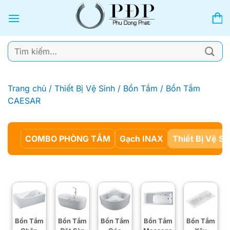
Bỏ
qua
nội
dung
Tìm
kiếm:
Trang chủ
/
Thiết Bị Vệ Sinh
/
Bồn Tắm
/
Bồn Tắm
CAESAR
COMBO PHÒNG TẮM
Gạch INAX
Thiết Bị Vệ Si
Bồn Tắm
Bồn Tắm
Bồn Tắm
Bồn Tắm
Bồn Tắm