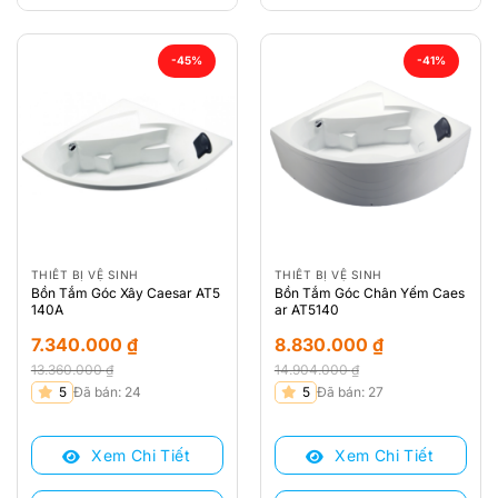
-45%
-41%
THIẾT BỊ VỆ SINH
THIẾT BỊ VỆ SINH
Bồn Tắm Góc Xây Caesar AT5
Bồn Tắm Góc Chân Yếm Caes
140A
ar AT5140
7.340.000
₫
8.830.000
₫
13.360.000
₫
14.904.000
₫
Giá
Giá
Giá
Giá
5
Đã bán: 24
5
Đã bán: 27
gốc
hiện
gốc
hiện
là:
tại
là:
tại
Xem Chi Tiết
Xem Chi Tiết
13.360.000 ₫.
là:
14.904.000 ₫.
là:
7.340.000 ₫.
8.830.000 ₫.