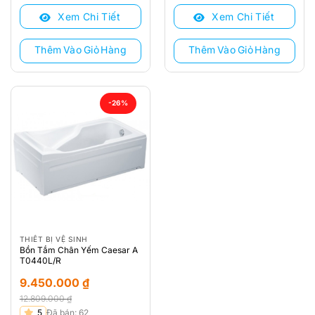
Xem Chi Tiết
Xem Chi Tiết
Thêm Vào Giỏ Hàng
Thêm Vào Giỏ Hàng
-26%
THIẾT BỊ VỆ SINH
Bồn Tắm Chân Yếm Caesar A
T0440L/R
9.450.000
₫
12.809.000
₫
Giá
Giá
5
Đã bán: 62