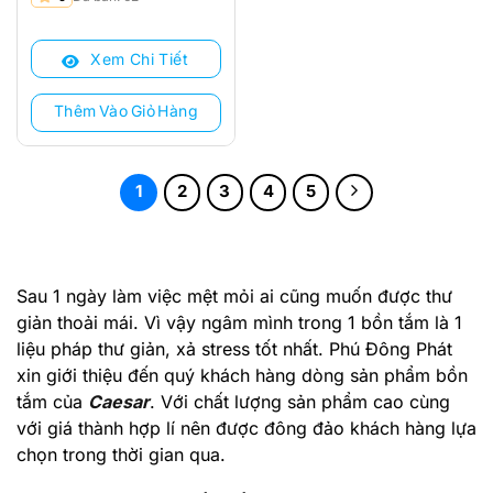
gốc
hiện
là:
tại
Xem Chi Tiết
12.809.000 ₫.
là:
9.450.000 ₫.
Thêm Vào Giỏ Hàng
1
2
3
4
5
Sau 1 ngày làm việc mệt mỏi ai cũng muốn được thư
giản thoải mái. Vì vậy ngâm mình trong 1 bồn tắm là 1
liệu pháp thư giản, xả stress tốt nhất. Phú Đông Phát
xin giới thiệu đến quý khách hàng dòng sản phẩm bồn
tắm của
Caesar
. Với chất lượng sản phẩm cao cùng
với giá thành hợp lí nên được đông đảo khách hàng lựa
chọn trong thời gian qua.