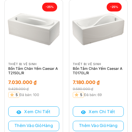
-25%
-25%
THIẾT BỊ VỆ SINH
THIẾT BỊ VỆ SINH
Bồn Tắm Chân Yếm Caesar A
Bồn Tắm Chân Yếm Caesar A
T2150L/R
T0170L/R
7.030.000
₫
7.180.000
₫
9.428.000
₫
9.580.000
₫
Giá
Giá
Giá
Giá
5
Đã bán: 100
5
Đã bán: 69
gốc
hiện
gốc
hiện
là:
tại
là:
tại
Xem Chi Tiết
Xem Chi Tiết
9.428.000 ₫.
là:
9.580.000 ₫.
là:
7.030.000 ₫.
7.180.000 ₫.
Thêm Vào Giỏ Hàng
Thêm Vào Giỏ Hàng