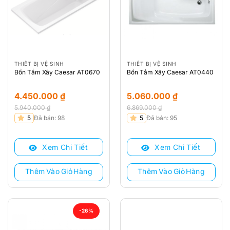
THIẾT BỊ VỆ SINH
THIẾT BỊ VỆ SINH
Bồn Tắm Xây Caesar AT0670
Bồn Tắm Xây Caesar AT0440
4.450.000
₫
5.060.000
₫
5.940.000
₫
6.869.000
₫
Giá
Giá
Giá
Giá
5
Đã bán: 98
5
Đã bán: 95
gốc
hiện
gốc
hiện
là:
tại
là:
tại
Xem Chi Tiết
Xem Chi Tiết
5.940.000 ₫.
là:
6.869.000 ₫.
là:
4.450.000 ₫.
5.060.000 ₫.
Thêm Vào Giỏ Hàng
Thêm Vào Giỏ Hàng
-26%