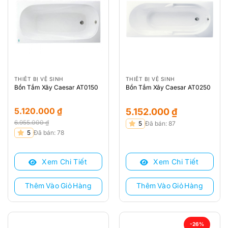
THIẾT BỊ VỆ SINH
THIẾT BỊ VỆ SINH
Bồn Tắm Xây Caesar AT0150
Bồn Tắm Xây Caesar AT0250
5.120.000
₫
5.152.000
₫
6.955.000
₫
5
Đã bán: 87
Giá
Giá
5
Đã bán: 78
gốc
hiện
là:
tại
Xem Chi Tiết
Xem Chi Tiết
6.955.000 ₫.
là:
5.120.000 ₫.
Thêm Vào Giỏ Hàng
Thêm Vào Giỏ Hàng
-26%