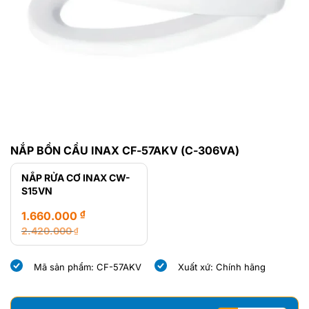
NẮP BỒN CẦU INAX CF-57AKV (C-306VA)
NẮP RỬA CƠ INAX CW-
S15VN
₫
1.660.000
2.420.000
₫
Giá
Giá
gốc
hiện
Mã sản phẩm: CF-57AKV
Xuất xứ: Chính hãng
là:
tại
2.420.000 ₫.
là:
1.660.000 ₫.