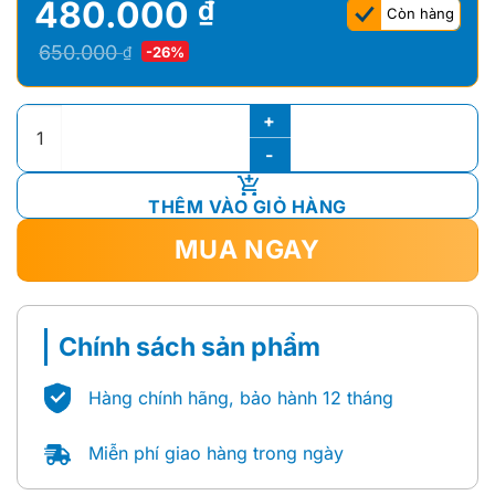
480.000
₫
Còn hàng
Giá
Giá
650.000
₫
-26%
gốc
hiện
là:
tại
Nắp Bồn Cầu INAX CF-57AKV (C-306VA) số lượng
650.000 ₫.
là:
480.000 ₫.
THÊM VÀO GIỎ HÀNG
MUA NGAY
Chính sách sản phẩm
Hàng chính hãng, bảo hành 12 tháng
Miễn phí giao hàng trong ngày