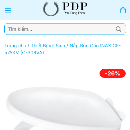
Bỏ
qua
nội
dung
Tìm
kiếm:
Trang chủ
/
Thiết Bị Vệ Sinh
/
Nắp Bồn Cầu INAX CF-
57AKV (C-306VA)
-26%