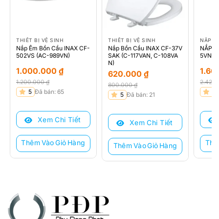
THIẾT BỊ VỆ SINH
THIẾT BỊ VỆ SINH
NẮP B
Nắp Êm Bồn Cầu INAX CF-
Nắp Bồn Cầu INAX CF-37V
NẮP R
502VS (AC-989VN)
SAK (C-117VAN, C-108VA
5VN
N)
1.000.000
₫
1.66
620.000
₫
1.200.000
₫
2.420
800.000
₫
Giá
Giá
Giá
Giá
5
Đã bán: 65
5
Giá
Giá
5
Đã bán: 21
gốc
hiện
gốc
hiện
gốc
hiện
là:
tại
là:
tại
là:
tại
Xem Chi Tiết
1.200.000 ₫.
là:
2.420
là:
Xem Chi Tiết
800.000 ₫.
là:
1.000.000 ₫.
1.660
620.000 ₫.
Thêm Vào Giỏ Hàng
Thê
Thêm Vào Giỏ Hàng