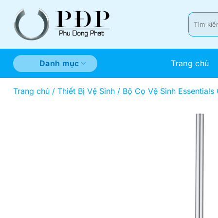
Bỏ
qua
Tìm
kiếm:
nội
dung
Trang chủ
Danh mục
Trang chủ
/
Thiết Bị Vệ Sinh
/
Bộ Cọ Vệ Sinh Essential