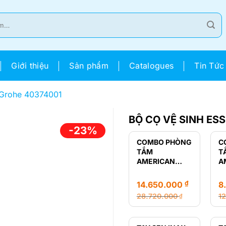
Giới thiệu
Sản phẩm
Catalogues
Tin Tức
s Grohe 40374001
BỘ CỌ VỆ SINH ES
-23%
COMBO PHÒNG
C
TẮM
T
AMERICAN
A
STANDARD
S
LOVEN
R
₫
14.650.000
8
28.720.000
1
₫
Giá
Giá
Gi
Gi
gốc
hiện
g
hi