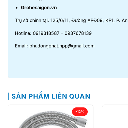
Grohesaigon.vn
Trụ sở chính tại: 125/6/11, Đường APĐ09, KP1, P. 
Hotline: 0919318587 – 0937678139
Email: phudongphat.npp@gmail.com
SẢN PHẨM LIÊN QUAN
-12%