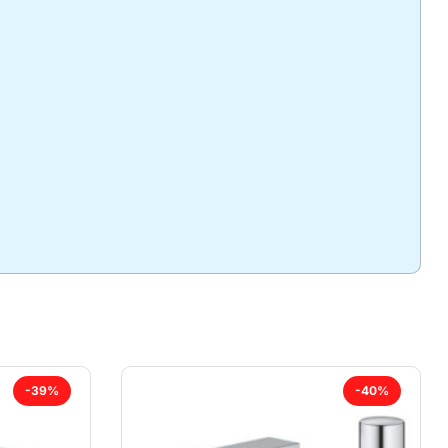
-39%
-40%