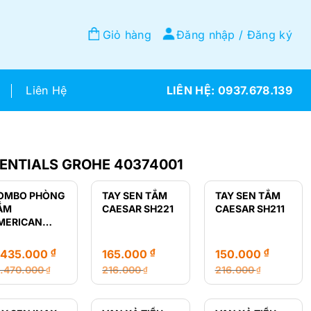
Giỏ hàng
Đăng nhập / Đăng ký
Liên Hệ
0937.678.139
SENTIALS GROHE 40374001
OMBO PHÒNG
TAY SEN TẮM
TAY SEN TẮM
ẮM
CAESAR SH221
CAESAR SH211
MERICAN
TANDARD GIÁ
Ẻ
₫
₫
₫
.435.000
165.000
150.000
2.470.000
216.000
216.000
₫
₫
₫
á
á
Giá
Giá
Giá
Giá
ốc
ện
gốc
hiện
gốc
hiện