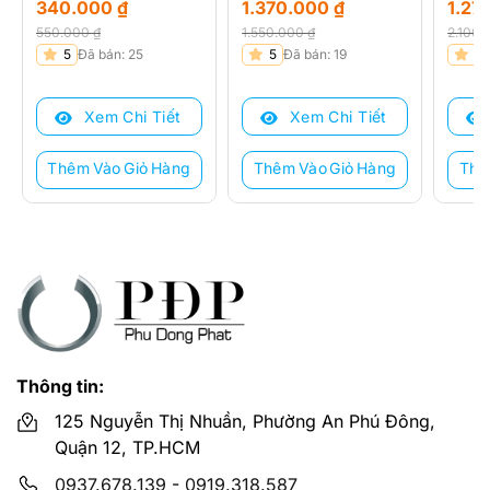
340.000
₫
1.370.000
₫
1.27
550.000
₫
1.550.000
₫
2.100
Giá
Giá
Giá
Giá
Giá
Giá
5
Đã bán: 25
5
Đã bán: 19
5
gốc
hiện
gốc
hiện
gốc
hiện
là:
tại
là:
tại
là:
tại
Xem Chi Tiết
Xem Chi Tiết
550.000 ₫.
là:
1.550.000 ₫.
là:
2.100
là:
340.000 ₫.
1.370.000 ₫.
1.270
Thêm Vào Giỏ Hàng
Thêm Vào Giỏ Hàng
Thê
Thông tin:
125 Nguyễn Thị Nhuần, Phường An Phú Đông,
Quận 12, TP.HCM
0937.678.139
-
0919.318.587