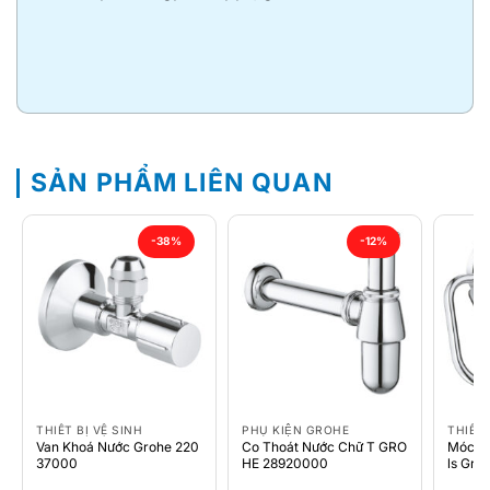
SẢN PHẨM LIÊN QUAN
-38%
-12%
THIẾT BỊ VỆ SINH
PHỤ KIỆN GROHE
THIẾT 
Van Khoá Nước Grohe 220
Co Thoát Nước Chữ T GRO
Móc Gi
37000
HE 28920000
ls Gro