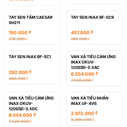
Giá
Giá
Giá
Giá
gốc
hiện
gốc
hiện
là:
tại
là:
tại
TAY SEN TẮM CAESAR
TAY SEN INAX BF-SC9
216.000 ₫.
là:
12.470.000 ₫.
là:
SH211
165.000 ₫.
8.435.000 ₫.
₫
₫
150.000
457.000
216.000
740.000
₫
₫
Giá
Giá
Giá
Giá
gốc
hiện
gốc
hiện
là:
tại
là:
tại
TAY SEN INAX BF-SC1
VAN XẢ TIỂU CẢM ỨNG
216.000 ₫.
là:
740.000 ₫.
là:
INAX OKUV-
150.000 ₫.
457.000 ₫.
120S(B)-0.5AC
₫
292.000
₫
6.554.000
490.000
₫
7.520.000
₫
Giá
Giá
Giá
Giá
gốc
hiện
gốc
hiện
là:
tại
là:
tại
VAN XẢ TIỂU CẢM ỨNG
VAN XẢ TIỂU NHẤN
490.000 ₫.
là:
7.520.000 ₫.
là:
INAX OKUV-
INAX UF-4VS
292.000 ₫.
6.554.000 ₫.
120S(B)-0.5DC
₫
2.972.000
₫
6.554.000
3.380.000
₫
7.520.000
₫
Giá
Giá
Giá
Giá