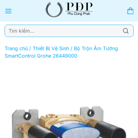
Bỏ
qua
nội
dung
Tìm
kiếm:
Trang chủ
/
Thiết Bị Vệ Sinh
/
Bộ Trộn Âm Tường
SmartControl Grohe 26449000