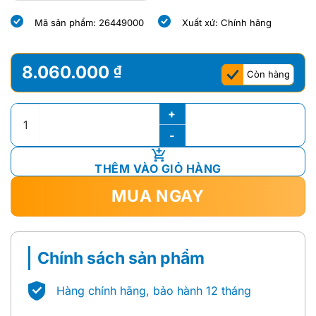
gốc
hiện
gốc
hiện
Mã sản phẩm: 26449000
Xuất xứ: Chính hãng
là:
tại
là:
tại
3.380.000 ₫.
là:
7.520.000 ₫.
là:
2.972.000 ₫.
6.554.000 ₫.
8.060.000
₫
Còn hàng
Bộ Trộn Âm Tường SmartControl Grohe 26449000 số lượng
THÊM VÀO GIỎ HÀNG
MUA NGAY
Chính sách sản phẩm
Hàng chính hãng, bảo hành 12 tháng