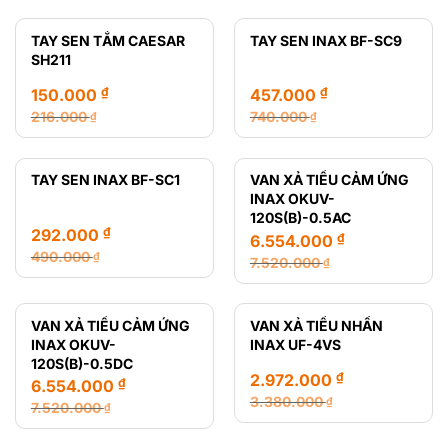
gốc
hiện
gốc
hiện
là:
tại
là:
tại
TAY SEN TẮM CAESAR
TAY SEN INAX BF-SC9
216.000 ₫.
là:
12.470.000 ₫.
là:
SH211
165.000 ₫.
8.435.000 ₫.
₫
₫
150.000
457.000
216.000
740.000
₫
₫
Giá
Giá
Giá
Giá
gốc
hiện
gốc
hiện
là:
tại
là:
tại
TAY SEN INAX BF-SC1
VAN XẢ TIỂU CẢM ỨNG
216.000 ₫.
là:
740.000 ₫.
là:
INAX OKUV-
150.000 ₫.
457.000 ₫.
120S(B)-0.5AC
₫
292.000
₫
6.554.000
490.000
₫
7.520.000
₫
Giá
Giá
Giá
Giá
gốc
hiện
gốc
hiện
là:
tại
là:
tại
VAN XẢ TIỂU CẢM ỨNG
VAN XẢ TIỂU NHẤN
490.000 ₫.
là:
7.520.000 ₫.
là:
INAX OKUV-
INAX UF-4VS
292.000 ₫.
6.554.000 ₫.
120S(B)-0.5DC
₫
2.972.000
₫
6.554.000
3.380.000
₫
7.520.000
₫
Giá
Giá
Giá
Giá
gốc
hiện
gốc
hiện