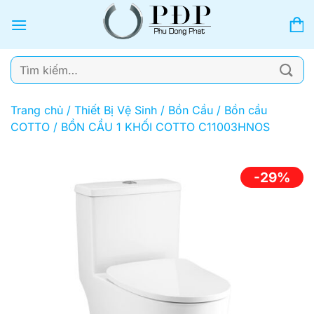
Bỏ
qua
nội
dung
Tìm
kiếm:
Trang chủ
/
Thiết Bị Vệ Sinh
/
Bồn Cầu
/
Bồn cầu
COTTO
/
BỒN CẦU 1 KHỐI COTTO C11003HNOS
-29%