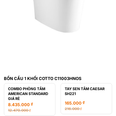
BỒN CẦU 1 KHỐI COTTO C11003HNOS
COMBO PHÒNG TẮM
TAY SEN TẮM CAESAR
AMERICAN STANDARD
SH221
GIÁ RẺ
₫
165.000
₫
8.435.000
216.000
₫
12.470.000
₫
Giá
Giá
Giá
Giá