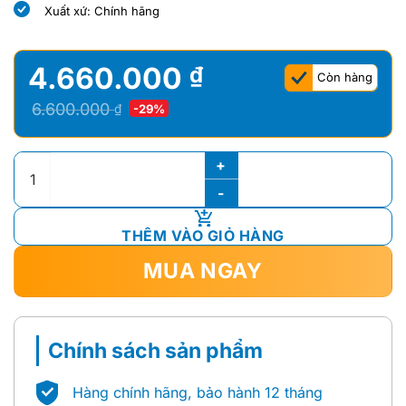
Xuất xứ: Chính hãng
là:
tại
là:
tại
3.380.000 ₫.
là:
7.520.000 ₫.
là:
2.972.000 ₫.
6.554.000 ₫.
4.660.000
₫
Còn hàng
Giá
Giá
6.600.000
₫
-29%
gốc
hiện
là:
tại
BỒN CẦU 1 KHỐI COTTO C11003HNOS số lượng
6.600.000 ₫.
là:
4.660.000 ₫.
THÊM VÀO GIỎ HÀNG
MUA NGAY
Chính sách sản phẩm
Hàng chính hãng, bảo hành 12 tháng