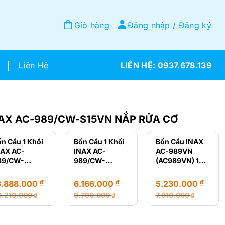
Giỏ hàng
Đăng nhập / Đăng ký
Liên Hệ
0937.678.139
NAX AC-989/CW-S15VN NẮP RỬA CƠ
n Cầu 1 Khối
Bồn Cầu 1 Khối
Bồn Cầu INAX
NAX AC-
INAX AC-
AC-989VN
89/CW-
989/CW-
(AC989VN) 1
20VN Nắp
S32VN Nắp Rửa
Khối Nắp Êm
iện Tử
Cơ
₫
₫
₫
8.888.000
6.166.000
5.230.000
0.210.000
9.780.000
7.910.000
₫
₫
₫
á
á
Giá
Giá
Giá
Giá
ốc
ện
gốc
hiện
gốc
hiện