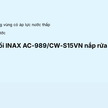
g vùng có áp lực nước thấp
ước
hối INAX AC-989/CW-S15VN nắp rửa