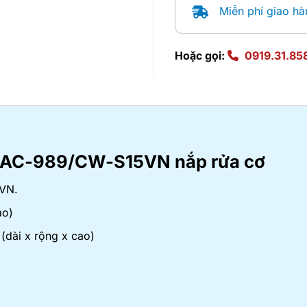
Miễn phí giao hà
Hoặc gọi:
0919.31.85
X AC-989/CW-S15VN nắp rửa cơ
VN.
ao)
dài x rộng x cao)