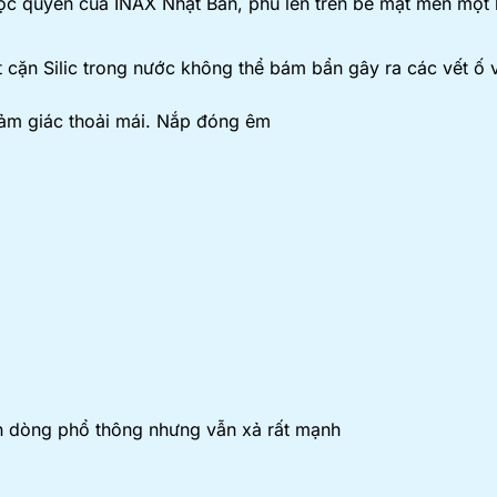
 quyền của INAX Nhật Bản, phủ lên trên bề mặt men một 
 cặn Silic trong nước không thể bám bẩn gây ra các vết ố 
cảm giác thoải mái. Nắp đóng êm
n dòng phổ thông nhưng vẫn xả rất mạnh