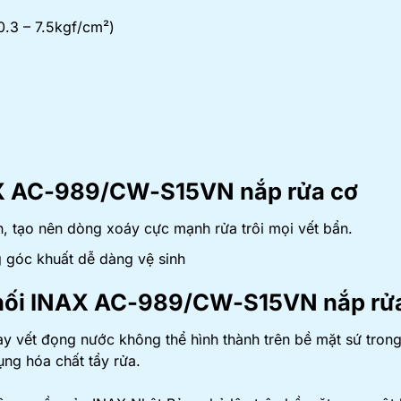
0.3 – 7.5kgf/cm²)
AX AC-989/CW-S15VN nắp rửa cơ
, tạo nên dòng xoáy cực mạnh rửa trôi mọi vết bẩn.
 góc khuất dễ dàng vệ sinh
hối INAX AC-989/CW-S15VN nắp rử
ết đọng nước không thể hình thành trên bề mặt sứ trong 
ụng hóa chất tẩy rửa.