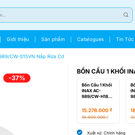
Giới thiệu
Sản phẩm
Catalogues
Tin Tức
-989/CW-S15VN Nắp Rửa Cơ
BỒN CẦU 1 KHỐI I
-37%
Bồn Cầu 1 Khối
Bồ
INAX AC-
I
989/CW-H18VN
9
Nắp Điện Tử
H
Đ
₫
15.276.000
1
18.690.000
3
₫
Giá
Giá
Gi
Gi
gốc
hiện
g
hi
Xuất xứ: Chính hãng