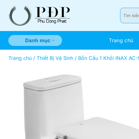
Bỏ
qua
Tìm
kiếm:
nội
dung
Trang chủ
Danh mục
Trang chủ
/
Thiết Bị Vệ Sinh
/
Bồn Cầu 1 Khối INAX AC