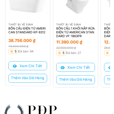
THIẾT BỊ VỆ SINH
THIẾT BỊ VỆ SINH
THIẾT 
BỒN CẦU ĐIỆN TỬ AMERI
BỒN CẦU 1 KHỐI NẮP RỬA
BỒN C
CAN STANDARD KP-8312
ĐIỆN TỬ AMERICAN STAN
ĐIỆN 
DARD VF-1863PR
DARD 
38.756.000
₫
11.390.000
₫
12.4
73.000.000
₫
22.500.000
₫
28.50
Giá
Giá
5
Đã bán: 94
Giá
Giá
Giá
Giá
5
Đã bán: 27
5
gốc
hiện
gốc
hiện
gốc
hiện
là:
tại
là:
tại
là:
tại
Xem Chi Tiết
73.000.000 ₫.
là:
Xem Chi Tiết
22.500.000 ₫.
là:
28.50
là:
38.756.000 ₫.
11.390.000 ₫.
12.41
Thêm Vào Giỏ Hàng
Thêm Vào Giỏ Hàng
Thê