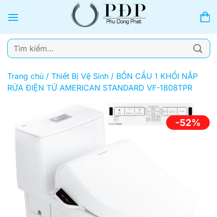
Bỏ
qua
nội
dung
Tìm
kiếm:
Trang chủ
/
Thiết Bị Vệ Sinh
/
BỒN CẦU 1 KHỐI NẮP
RỬA ĐIỆN TỬ AMERICAN STANDARD VF-1808TPR
-52%