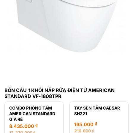
BỒN CẦU 1 KHỐI NẮP RỬA ĐIỆN TỬ AMERICAN
STANDARD VF-1808TPR
COMBO PHÒNG TẮM
TAY SEN TẮM CAESAR
AMERICAN STANDARD
SH221
GIÁ RẺ
₫
165.000
₫
8.435.000
216.000
₫
12.470.000
₫