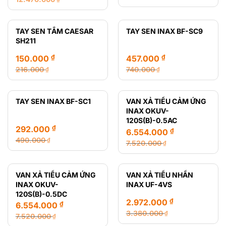
Giá
Giá
Giá
Giá
gốc
hiện
gốc
hiện
là:
tại
là:
tại
TAY SEN TẮM CAESAR
TAY SEN INAX BF-SC9
216.000 ₫.
là:
12.470.000 ₫.
là:
SH211
165.000 ₫.
8.435.000 ₫.
₫
₫
150.000
457.000
216.000
740.000
₫
₫
Giá
Giá
Giá
Giá
gốc
hiện
gốc
hiện
là:
tại
là:
tại
TAY SEN INAX BF-SC1
VAN XẢ TIỂU CẢM ỨNG
216.000 ₫.
là:
740.000 ₫.
là:
INAX OKUV-
150.000 ₫.
457.000 ₫.
120S(B)-0.5AC
₫
292.000
₫
6.554.000
490.000
₫
7.520.000
₫
Giá
Giá
Giá
Giá
gốc
hiện
gốc
hiện
là:
tại
là:
tại
VAN XẢ TIỂU CẢM ỨNG
VAN XẢ TIỂU NHẤN
490.000 ₫.
là:
7.520.000 ₫.
là:
INAX OKUV-
INAX UF-4VS
292.000 ₫.
6.554.000 ₫.
120S(B)-0.5DC
₫
2.972.000
₫
6.554.000
3.380.000
₫
7.520.000
₫
Giá
Giá
Giá
Giá