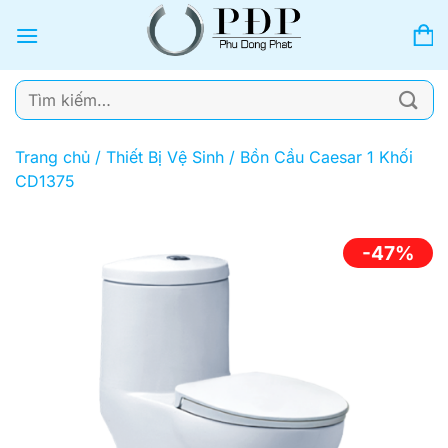
Bỏ
qua
nội
dung
Tìm
kiếm:
Trang chủ
/
Thiết Bị Vệ Sinh
/
Bồn Cầu Caesar 1 Khối
CD1375
-47%