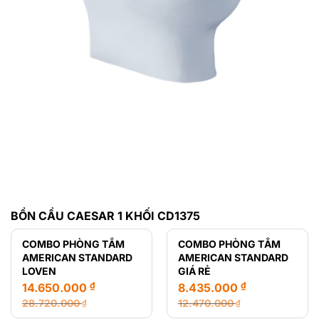
BỒN CẦU CAESAR 1 KHỐI CD1375
COMBO PHÒNG TẮM
COMBO PHÒNG TẮM
AMERICAN STANDARD
AMERICAN STANDARD
LOVEN
GIÁ RẺ
₫
₫
14.650.000
8.435.000
28.720.000
12.470.000
₫
₫
Giá
Giá
Giá
Giá