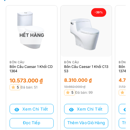
-39%
HẾT HÀNG
BỒN CẦU
BỒN CẦU
BỒN C
Bồn Cầu Caesar 1 Khối CD
Bồn Cầu Caesar 1 Khối C13
Bồn Cầ
1364
53
1374
8.310.000
₫
4.71
10.573.000
₫
13.662.000
₫
7.720
5
Đã bán: 51
Giá
Giá
Giá
Giá
5
Đã bán: 99
5
gốc
hiện
gốc
hiện
là:
tại
là:
tại
Xem Chi Tiết
Xem Chi Tiết
13.662.000 ₫.
là:
7.720
là:
8.310.000 ₫.
4.710
Đọc Tiếp
Thêm Vào Giỏ Hàng
Thê