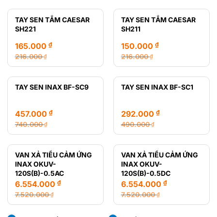
gốc
hiện
gốc
hiện
là:
tại
là:
tại
TAY SEN TẮM CAESAR
TAY SEN TẮM CAESAR
28.720.000 ₫.
là:
12.470.000 ₫.
là:
SH221
SH211
14.650.000 ₫.
8.435.000 ₫.
₫
₫
165.000
150.000
216.000
216.000
₫
₫
Giá
Giá
Giá
Giá
gốc
hiện
gốc
hiện
là:
tại
là:
tại
TAY SEN INAX BF-SC9
TAY SEN INAX BF-SC1
216.000 ₫.
là:
216.000 ₫.
là:
165.000 ₫.
150.000 ₫.
₫
₫
457.000
292.000
740.000
490.000
₫
₫
Giá
Giá
Giá
Giá
gốc
hiện
gốc
hiện
là:
tại
là:
tại
VAN XẢ TIỂU CẢM ỨNG
VAN XẢ TIỂU CẢM ỨNG
740.000 ₫.
là:
490.000 ₫.
là:
INAX OKUV-
INAX OKUV-
457.000 ₫.
292.000 ₫.
120S(B)-0.5AC
120S(B)-0.5DC
₫
₫
6.554.000
6.554.000
7.520.000
7.520.000
₫
₫
Giá
Giá
Giá
Giá
gốc
hiện
gốc
hiện