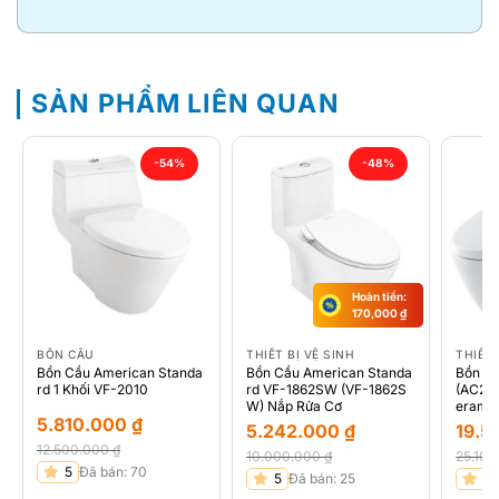
SẢN PHẨM LIÊN QUAN
-54%
-48%
Hoàn tiền:
170,000
₫
BỒN CẦU
THIẾT BỊ VỆ SINH
THIẾT 
Bồn Cầu American Standa
Bồn Cầu American Standa
Bồn C
rd 1 Khối VF-2010
rd VF-1862SW (VF-1862S
(AC270
W) Nắp Rửa Cơ
erami
5.810.000
₫
5.242.000
₫
19.5
12.500.000
₫
10.000.000
₫
25.10
Giá
Giá
5
Đã bán: 70
Giá
Giá
Giá
Giá
5
Đã bán: 25
5
gốc
hiện