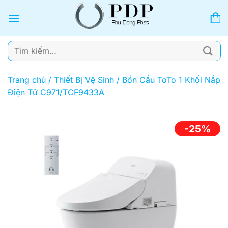
Bỏ
qua
nội
dung
Tìm
kiếm:
Trang chủ
/
Thiết Bị Vệ Sinh
/
Bồn Cầu ToTo 1 Khối Nắp
Điện Tử C971/TCF9433A
-25%