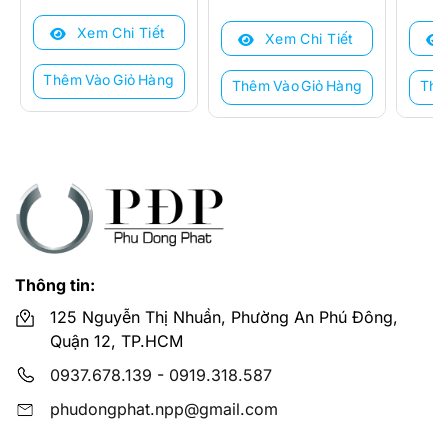
gốc
hiện
gốc
hiện
là:
tại
là:
tại
là:
tại
Xem Chi Tiết
12.500.000 ₫.
là:
Xem Chi Tiết
10.000.000 ₫.
là:
25.10
là:
5.810.000 ₫.
5.242.000 ₫.
19.55
Thêm Vào Giỏ Hàng
Thêm Vào Giỏ Hàng
Thê
Thông tin:
125 Nguyễn Thị Nhuần, Phường An Phú Đông,
Quận 12, TP.HCM
0937.678.139
-
0919.318.587
phudongphat.npp@gmail.com