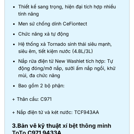
Thiết kế sang trọng, hiện đại tích hợp nhiều
tính năng
Men sứ chống dính CeFiontect
Chức năng xả tự động
Hệ thống xả Tornado sinh thái siêu mạnh,
siêu êm, tiết kiệm nước (4.8L/3L)
Nắp rửa điện tử New Washlet tích hợp: Tự
động đóng/mở nắp, sưởi ấm nắp ngồi, khử
mùi, đa chức năng
Bao gồm 2 bộ phận:
+ Thân cầu: C971
+ Nắp điện tử và két nước: TCF943AA
3.Bản vẽ kỹ thuật
xí bệt thông minh
ToTo
C971 9433A