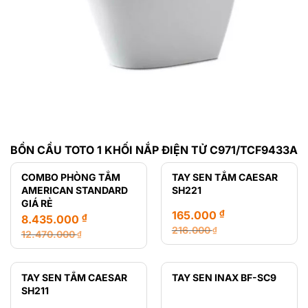
BỒN CẦU TOTO 1 KHỐI NẮP ĐIỆN TỬ C971/TCF9433A
COMBO PHÒNG TẮM
TAY SEN TẮM CAESAR
AMERICAN STANDARD
SH221
GIÁ RẺ
₫
165.000
₫
8.435.000
216.000
₫
12.470.000
₫
Giá
Giá
Giá
Giá
gốc
hiện
gốc
hiện
là:
tại
là:
tại
TAY SEN TẮM CAESAR
TAY SEN INAX BF-SC9
216.000 ₫.
là:
12.470.000 ₫.
là:
SH211
165.000 ₫.
8.435.000 ₫.