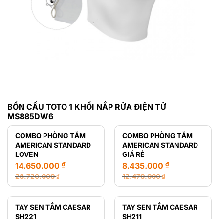
BỒN CẦU TOTO 1 KHỐI NẮP RỬA ĐIỆN TỬ
MS885DW6
COMBO PHÒNG TẮM
COMBO PHÒNG TẮM
AMERICAN STANDARD
AMERICAN STANDARD
LOVEN
GIÁ RẺ
₫
₫
14.650.000
8.435.000
28.720.000
12.470.000
₫
₫
Giá
Giá
Giá
Giá
gốc
hiện
gốc
hiện
là:
tại
là:
tại
TAY SEN TẮM CAESAR
TAY SEN TẮM CAESAR
28.720.000 ₫.
là:
12.470.000 ₫.
là:
SH221
SH211