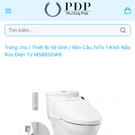
Bỏ
qua
nội
dung
Tìm
kiếm:
Trang chủ
/
Thiết Bị Vệ Sinh
/
Bồn Cầu ToTo 1 Khối Nắp
Rửa Điện Tử MS885DW6