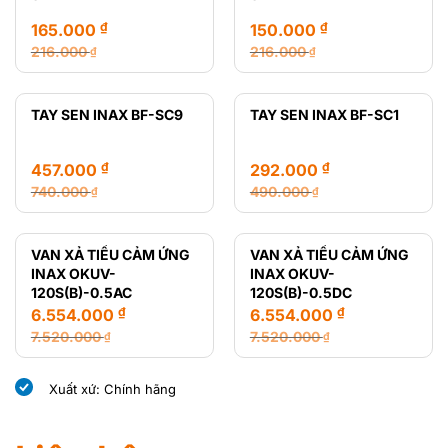
14.650.000 ₫.
8.435.000 ₫.
₫
₫
165.000
150.000
216.000
216.000
₫
₫
Giá
Giá
Giá
Giá
gốc
hiện
gốc
hiện
là:
tại
là:
tại
TAY SEN INAX BF-SC9
TAY SEN INAX BF-SC1
216.000 ₫.
là:
216.000 ₫.
là:
165.000 ₫.
150.000 ₫.
₫
₫
457.000
292.000
740.000
490.000
₫
₫
Giá
Giá
Giá
Giá
gốc
hiện
gốc
hiện
là:
tại
là:
tại
VAN XẢ TIỂU CẢM ỨNG
VAN XẢ TIỂU CẢM ỨNG
740.000 ₫.
là:
490.000 ₫.
là:
INAX OKUV-
INAX OKUV-
457.000 ₫.
292.000 ₫.
120S(B)-0.5AC
120S(B)-0.5DC
₫
₫
6.554.000
6.554.000
7.520.000
7.520.000
₫
₫
Giá
Giá
Giá
Giá
gốc
hiện
gốc
hiện
Xuất xứ: Chính hãng
là:
tại
là:
tại
7.520.000 ₫.
là:
7.520.000 ₫.
là:
6.554.000 ₫.
6.554.000 ₫.