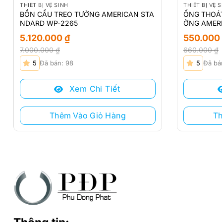
THIẾT BỊ VỆ SINH
THIẾT BỊ VỆ 
BỒN CẦU TREO TƯỜNG AMERICAN STA
ỐNG THOÁ
NDARD WP-2265
ỜNG AMER
5.120.000
₫
550.000
7.000.000
₫
660.000
₫
Giá
Giá
Giá
Giá
5
Đã bán: 98
5
Đã bá
gốc
hiện
gốc
hiện
là:
tại
là:
tại
Xem Chi Tiết
7.000.000 ₫.
là:
660.000 ₫.
là:
5.120.000 ₫.
550.000 ₫.
Thêm Vào Giỏ Hàng
T