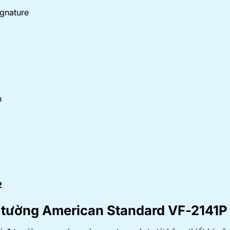
gnature
n
2
o tường American Standard
VF-2141P 