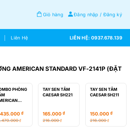
Giỏ hàng
Đăng nhập / Đăng ký
Liên Hệ
0937.678.139
ỜNG AMERICAN STANDARD VF-2141P (ĐẶT
OMBO PHÒNG
TAY SEN TẮM
TAY SEN TẮM
ẮM
CAESAR SH221
CAESAR SH211
MERICAN
TANDARD GIÁ
Ẻ
₫
₫
₫
.435.000
165.000
150.000
2.470.000
216.000
216.000
₫
₫
₫
á
á
Giá
Giá
Giá
Giá