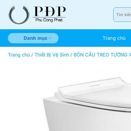
Bỏ
qua
Tìm
kiếm:
nội
dung
Trang chủ
Danh mục
Trang chủ
/
Thiết Bị Vệ Sinh
/
BỒN CẦU TREO TƯỜNG A