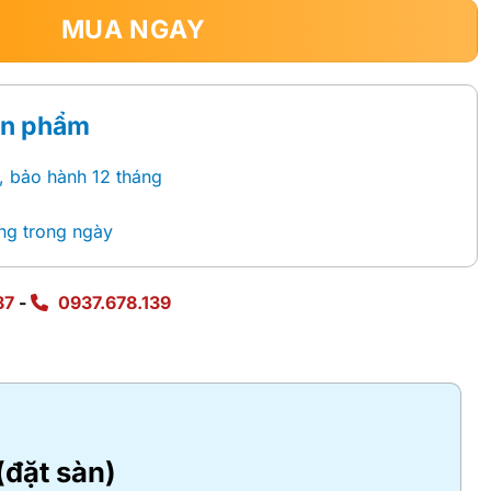
MUA NGAY
ản phẩm
, bảo hành 12 tháng
ng trong ngày
87
-
0937.678.139
(đặt sàn)