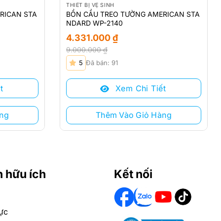
THIẾT BỊ VỆ SINH
RICAN STA
BỒN CẦU TREO TƯỜNG AMERICAN STA
NDARD WP-2140
4.331.000
₫
9.000.000
₫
Giá
Giá
5
Đã bán: 91
gốc
hiện
là:
tại
t
Xem Chi Tiết
9.000.000 ₫.
là:
4.331.000 ₫.
ng
Thêm Vào Giỏ Hàng
n hữu ích
Kết nối
ực