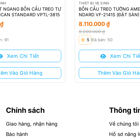
SINH
THIẾT BỊ VỆ SINH
T NGANG BỒN CẦU TREO TƯ
BỒN CẦU TREO TƯỜNG AME
ICAN STANDARD VPTL-3815
NDARD VF-2141S (ĐẶT SÀN)
₫
8.110.000
₫
9.200.000
₫
Giá
Giá
n: 91
5
Đã bán: 50
gốc
hiện
là:
tại
Xem Chi Tiết
Xem Chi Tiế
9.200.000 ₫.
là:
8.110.000 ₫.
hêm Vào Giỏ Hàng
Thêm Vào Giỏ Hà
Chính sách
Thông ti
Giao hàng, nhận hàng
Về chúng tôi
Bảo hành
Hồ sơ năng l