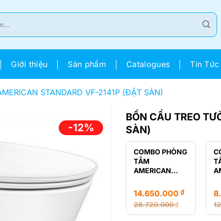
Giới thiệu
Sản phẩm
Catalogues
Tin Tức
MERICAN STANDARD VF-2141P (ĐẶT SÀN)
BỒN CẦU TREO TƯ
-12%
SÀN)
COMBO PHÒNG
C
TẮM
T
AMERICAN
A
STANDARD
S
LOVEN
R
₫
14.650.000
8
28.720.000
1
₫
Giá
Giá
Gi
Gi