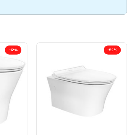
-12%
-52%