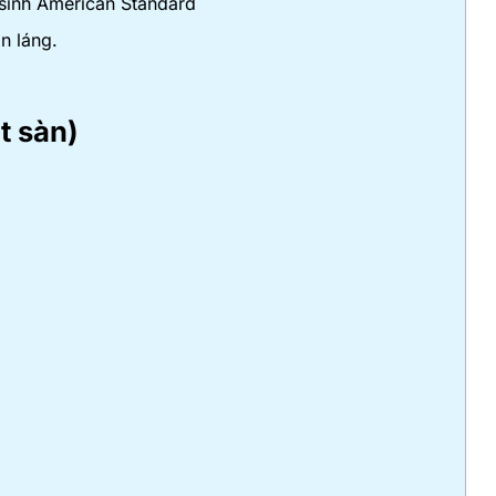
 sinh American Standard
n láng.
t sàn)