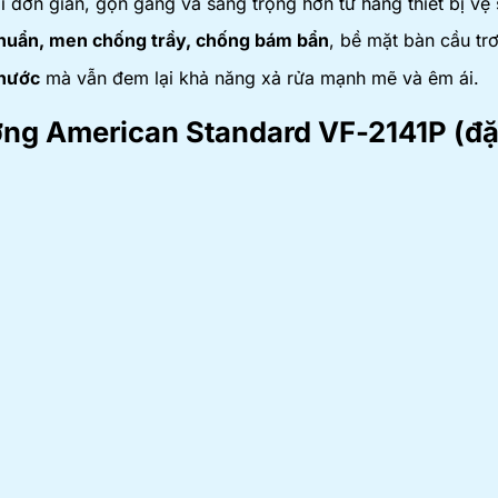
 đơn giản, gọn gàng và sang trọng hơn từ hãng thiết bị vệ
huẩn, men chống trầy, chống bám bẩn
, bề mặt bàn cầu trơ
 nước
mà vẫn đem lại khả năng xả rửa mạnh mẽ và êm ái.
ường American Standard
VF-2141P (đặ