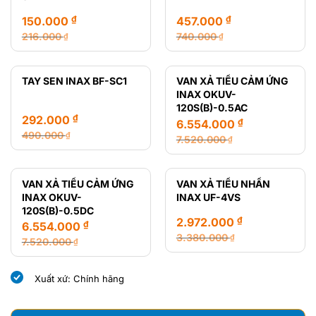
165.000 ₫.
8.435.000 ₫.
₫
₫
150.000
457.000
216.000
740.000
₫
₫
Giá
Giá
Giá
Giá
gốc
hiện
gốc
hiện
là:
tại
là:
tại
TAY SEN INAX BF-SC1
VAN XẢ TIỂU CẢM ỨNG
216.000 ₫.
là:
740.000 ₫.
là:
INAX OKUV-
150.000 ₫.
457.000 ₫.
120S(B)-0.5AC
₫
292.000
₫
6.554.000
490.000
₫
7.520.000
₫
Giá
Giá
Giá
Giá
gốc
hiện
gốc
hiện
là:
tại
là:
tại
VAN XẢ TIỂU CẢM ỨNG
VAN XẢ TIỂU NHẤN
490.000 ₫.
là:
7.520.000 ₫.
là:
INAX OKUV-
INAX UF-4VS
292.000 ₫.
6.554.000 ₫.
120S(B)-0.5DC
₫
2.972.000
₫
6.554.000
3.380.000
₫
7.520.000
₫
Giá
Giá
Giá
Giá
gốc
hiện
gốc
hiện
Xuất xứ: Chính hãng
là:
tại
là:
tại
3.380.000 ₫.
là:
7.520.000 ₫.
là:
2.972.000 ₫.
6.554.000 ₫.