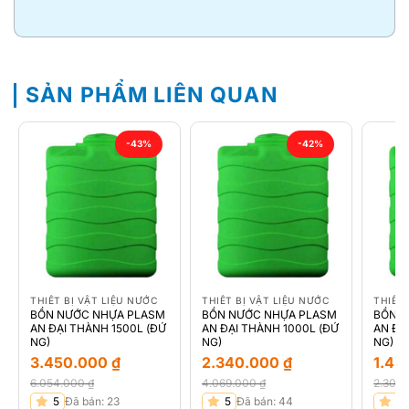
SẢN PHẨM LIÊN QUAN
-43%
-42%
THIẾT BỊ VẬT LIỆU NƯỚC
THIẾT BỊ VẬT LIỆU NƯỚC
THIẾT 
BỒN NƯỚC NHỰA PLASM
BỒN NƯỚC NHỰA PLASM
BỒN 
AN ĐẠI THÀNH 1500L (ĐỨ
AN ĐẠI THÀNH 1000L (ĐỨ
AN ĐẠ
NG)
NG)
NG)
3.450.000
₫
2.340.000
₫
1.45
6.054.000
₫
4.069.000
₫
2.304
Giá
Giá
Giá
Giá
Giá
Giá
5
Đã bán: 23
5
Đã bán: 44
5