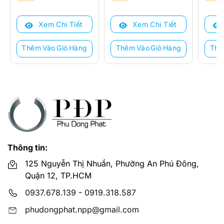
gốc
hiện
gốc
hiện
gốc
hiện
là:
tại
là:
tại
là:
tại
Xem Chi Tiết
Xem Chi Tiết
6.054.000 ₫.
là:
4.069.000 ₫.
là:
2.304
là:
3.450.000 ₫.
2.340.000 ₫.
1.450
Thêm Vào Giỏ Hàng
Thêm Vào Giỏ Hàng
Thê
Thông tin:
125 Nguyễn Thị Nhuần, Phường An Phú Đông,
Quận 12, TP.HCM
0937.678.139
-
0919.318.587
phudongphat.npp@gmail.com