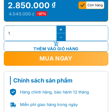
2.850.000
₫
Còn hàng
Giá
Giá
4.549.000
₫
-37%
gốc
hiện
là:
tại
BỒN NƯỚC NHỰA PLASMAN ĐẠI THÀNH 1000L (NGANG) số l
4.549.000 ₫.
là:
2.850.000 ₫.
THÊM VÀO GIỎ HÀNG
MUA NGAY
Chính sách sản phẩm
Hàng chính hãng, bảo hành 12 tháng
Miễn phí giao hàng trong ngày