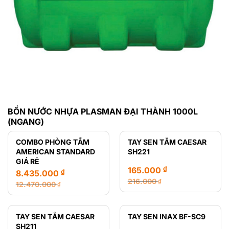
BỒN NƯỚC NHỰA PLASMAN ĐẠI THÀNH 1000L
(NGANG)
COMBO PHÒNG TẮM
TAY SEN TẮM CAESAR
AMERICAN STANDARD
SH221
GIÁ RẺ
₫
165.000
₫
8.435.000
216.000
₫
12.470.000
₫
Giá
Giá
Giá
Giá
gốc
hiện
gốc
hiện
là:
tại
là:
tại
TAY SEN TẮM CAESAR
TAY SEN INAX BF-SC9
216.000 ₫.
là:
12.470.000 ₫.
là:
SH211