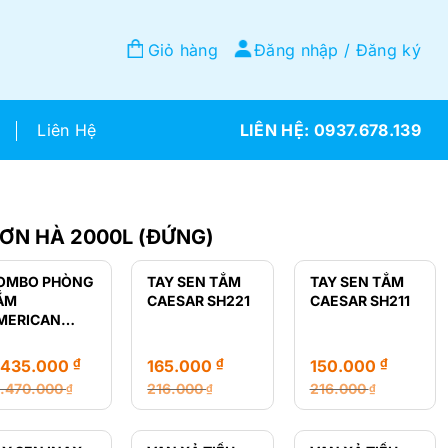
Giỏ hàng
Đăng nhập / Đăng ký
Liên Hệ
0937.678.139
ƠN HÀ 2000L (ĐỨNG)
OMBO PHÒNG
TAY SEN TẮM
TAY SEN TẮM
ẮM
CAESAR SH221
CAESAR SH211
MERICAN
TANDARD GIÁ
Ẻ
₫
₫
₫
.435.000
165.000
150.000
2.470.000
216.000
216.000
₫
₫
₫
á
á
Giá
Giá
Giá
Giá
ốc
ện
gốc
hiện
gốc
hiện