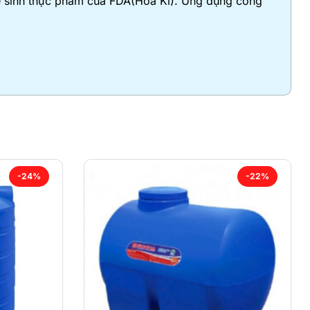
 vệ sinh thực phẩm của FDA(Hoa Kì). Ứng dụng công
-24%
-22%