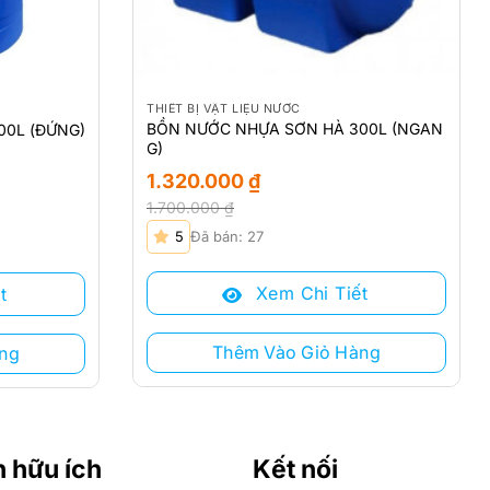
THIẾT BỊ VẬT LIỆU NƯỚC
BỒN NƯỚC NHỰA SƠN HÀ 300L (NGAN
00L (ĐỨNG)
G)
1.320.000
₫
1.700.000
₫
Giá
Giá
5
Đã bán: 27
gốc
hiện
là:
tại
Xem Chi Tiết
t
1.700.000 ₫.
là:
1.320.000 ₫.
Thêm Vào Giỏ Hàng
ng
n hữu ích
Kết nối