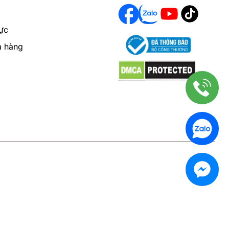
ực
a hàng