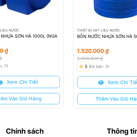
 LIỆU NƯỚC
THIẾT BỊ VẬT LIỆU NƯỚC
NHỰA SƠN HÀ 1000L (NGA
BỒN NƯỚC NHỰA SƠN HÀ 5
00
₫
1.520.000
₫
₫
2.000.000
₫
Giá
Giá
n: 71
5
Đã bán: 31
gốc
hiện
là:
tại
Xem Chi Tiết
Xem Chi Tiế
₫.
2.000.000 ₫.
là:
.
1.520.000 ₫.
hêm Vào Giỏ Hàng
Thêm Vào Giỏ Hà
Chính sách
Thông ti