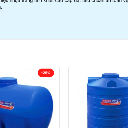
liệu nhựa trắng tinh khiết cáo cấp đạt tiêu chuẩn an toàn
.
-25%