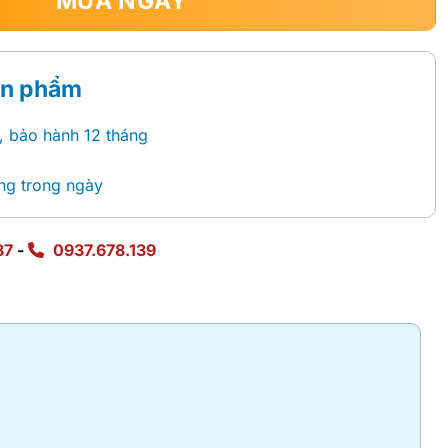
MUA NGAY
ản phẩm
, bảo hành 12 tháng
ng trong ngày
87
-
0937.678.139