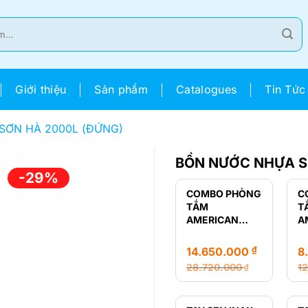
Giới thiệu
Sản phẩm
Catalogues
Tin Tức
SƠN HÀ 2000L (ĐỨNG)
BỒN NƯỚC NHỰA S
-29%
COMBO PHÒNG
C
TẮM
T
AMERICAN
A
STANDARD
S
LOVEN
R
₫
14.650.000
8
28.720.000
1
₫
Giá
Giá
Gi
Gi
gốc
hiện
g
hi