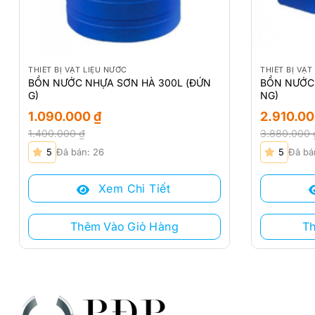
THIẾT BỊ VẬT LIỆU NƯỚC
THIẾT BỊ VẬT
BỒN NƯỚC NHỰA SƠN HÀ 300L (ĐỨN
BỒN NƯỚC 
G)
NG)
1.090.000
₫
2.910.0
1.400.000
₫
3.880.000
Giá
Giá
Giá
Giá
5
Đã bán: 26
5
Đã bá
gốc
hiện
gốc
hiện
là:
tại
là:
tại
Xem Chi Tiết
1.400.000 ₫.
là:
3.880.000 
là:
1.090.000 ₫.
2.910.000 ₫
Thêm Vào Giỏ Hàng
T