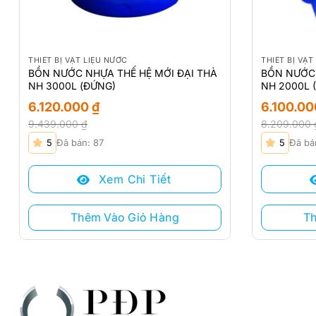
THIẾT BỊ VẬT LIỆU NƯỚC
THIẾT BỊ VẬT
BỒN NƯỚC NHỰA THẾ HỆ MỚI ĐẠI THÀ
BỒN NƯỚC 
NH 3000L (ĐỨNG)
NH 2000L 
6.120.000
₫
6.100.0
9.439.000
₫
8.209.000
Giá
Giá
Giá
Giá
5
Đã bán: 87
5
Đã bá
gốc
hiện
gốc
hiện
là:
tại
là:
tại
Xem Chi Tiết
9.439.000 ₫.
là:
8.209.000 
là:
6.120.000 ₫.
6.100.000 ₫
Thêm Vào Giỏ Hàng
T