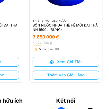
THIẾT BỊ VẬT LIỆU NƯỚC
I ĐẠI THÀ
BỒN NƯỚC NHỰA THẾ HỆ MỚI ĐẠI THÀ
NH 1500L (ĐỨNG)
3.650.000
₫
5.274.000
₫
Giá
Giá
5
Đã bán: 66
gốc
hiện
là:
tại
t
Xem Chi Tiết
5.274.000 ₫.
là:
3.650.000 ₫.
ng
Thêm Vào Giỏ Hàng
n hữu ích
Kết nối