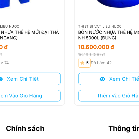
 LIỆU NƯỚC
THIẾT BỊ VẬT LIỆU NƯỚC
NHỰA THẾ HỆ MỚI ĐẠI THÀ
BỒN NƯỚC NHỰA THẾ HỆ MỚ
(NGANG)
NH 5000L (ĐỨNG)
00
₫
10.600.000
₫
₫
16.199.000
₫
Giá
Giá
n: 74
5
Đã bán: 42
gốc
hiện
là:
tại
Xem Chi Tiết
Xem Chi Tiế
₫.
16.199.000 ₫.
là:
.
10.600.000 ₫.
hêm Vào Giỏ Hàng
Thêm Vào Giỏ Hà
Chính sách
Thông ti