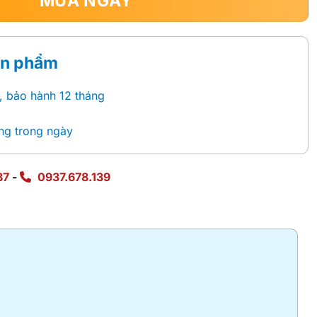
MUA NGAY
ản phẩm
, bảo hành 12 tháng
ng trong ngày
87
-
0937.678.139