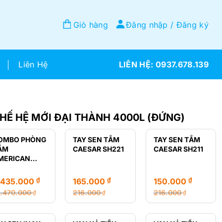
Giỏ hàng
Đăng nhập / Đăng ký
Liên Hệ
0937.678.139
Ế HỆ MỚI ĐẠI THÀNH 4000L (ĐỨNG)
OMBO PHÒNG
TAY SEN TẮM
TAY SEN TẮM
ẮM
CAESAR SH221
CAESAR SH211
MERICAN
TANDARD GIÁ
Ẻ
₫
₫
₫
.435.000
165.000
150.000
2.470.000
216.000
216.000
₫
₫
₫
á
á
Giá
Giá
Giá
Giá
ốc
ện
gốc
hiện
gốc
hiện