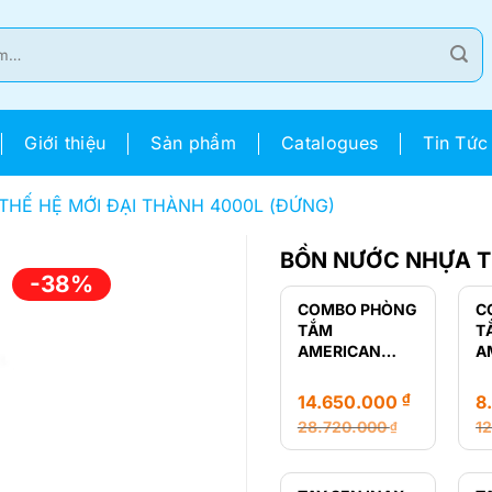
Giới thiệu
Sản phẩm
Catalogues
Tin Tức
HẾ HỆ MỚI ĐẠI THÀNH 4000L (ĐỨNG)
BỒN NƯỚC NHỰA TH
-38%
COMBO PHÒNG
C
TẮM
T
AMERICAN
A
STANDARD
S
LOVEN
R
₫
14.650.000
8
28.720.000
1
₫
Giá
Giá
Gi
Gi
gốc
hiện
g
hi