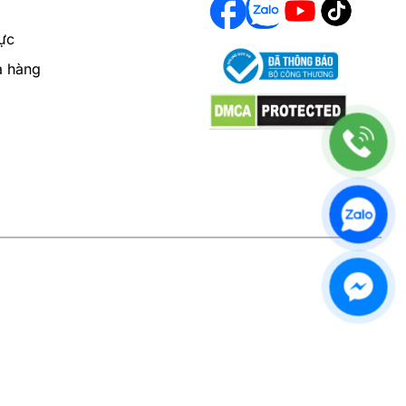
ực
a hàng