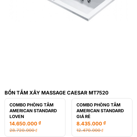
BỒN TẮM XÂY MASSAGE CAESAR MT7520
COMBO PHÒNG TẮM
COMBO PHÒNG TẮM
AMERICAN STANDARD
AMERICAN STANDARD
LOVEN
GIÁ RẺ
₫
₫
14.650.000
8.435.000
28.720.000
12.470.000
₫
₫
Giá
Giá
Giá
Giá