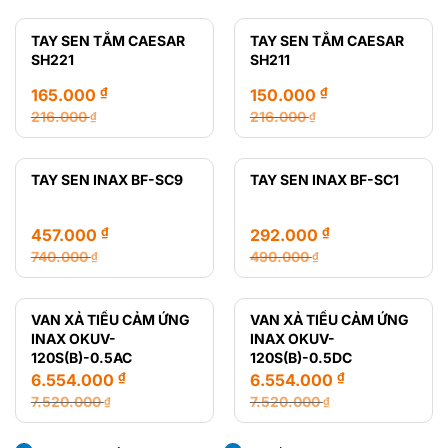
gốc
hiện
gốc
hiện
là:
tại
là:
tại
TAY SEN TẮM CAESAR
TAY SEN TẮM CAESAR
28.720.000 ₫.
là:
12.470.000 ₫.
là:
SH221
SH211
14.650.000 ₫.
8.435.000 ₫.
₫
₫
165.000
150.000
216.000
216.000
₫
₫
Giá
Giá
Giá
Giá
gốc
hiện
gốc
hiện
là:
tại
là:
tại
TAY SEN INAX BF-SC9
TAY SEN INAX BF-SC1
216.000 ₫.
là:
216.000 ₫.
là:
165.000 ₫.
150.000 ₫.
₫
₫
457.000
292.000
740.000
490.000
₫
₫
Giá
Giá
Giá
Giá
gốc
hiện
gốc
hiện
là:
tại
là:
tại
VAN XẢ TIỂU CẢM ỨNG
VAN XẢ TIỂU CẢM ỨNG
740.000 ₫.
là:
490.000 ₫.
là:
INAX OKUV-
INAX OKUV-
457.000 ₫.
292.000 ₫.
120S(B)-0.5AC
120S(B)-0.5DC
₫
₫
6.554.000
6.554.000
7.520.000
7.520.000
₫
₫
Giá
Giá
Giá
Giá
gốc
hiện
gốc
hiện