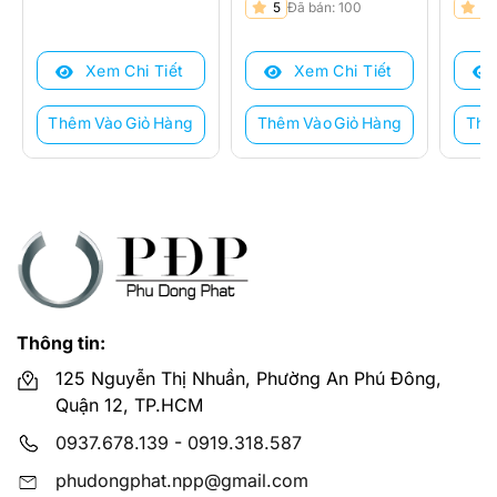
Giá
Giá
Giá
Giá
5
Đã bán: 100
5
gốc
hiện
gốc
hiện
là:
tại
là:
tại
Xem Chi Tiết
Xem Chi Tiết
12.809.000 ₫.
là:
17.26
là:
9.450.000 ₫.
12.89
Thêm Vào Giỏ Hàng
Thêm Vào Giỏ Hàng
Thê
Thông tin:
125 Nguyễn Thị Nhuần, Phường An Phú Đông,
Quận 12, TP.HCM
0937.678.139
-
0919.318.587
phudongphat.npp@gmail.com