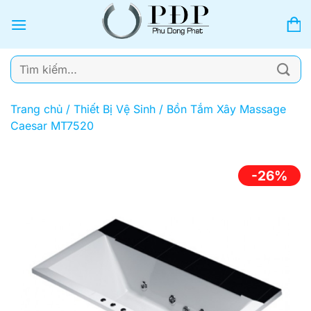
Bỏ
qua
nội
dung
Tìm
kiếm:
Trang chủ
/
Thiết Bị Vệ Sinh
/
Bồn Tắm Xây Massage
Caesar MT7520
-26%