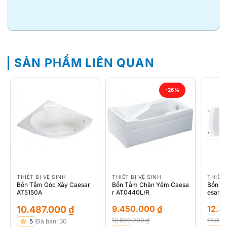
SẢN PHẨM LIÊN QUAN
-26%
THIẾT BỊ VỆ SINH
THIẾT BỊ VỆ SINH
THIẾT 
Bồn Tắm Góc Xây Caesar
Bồn Tắm Chân Yếm Caesa
Bồn T
AT5150A
r AT0440L/R
esar 
9.450.000
₫
12.8
10.487.000
₫
12.809.000
₫
17.26
5
Đã bán: 30