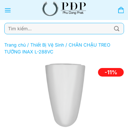
Bỏ
qua
nội
dung
Tìm
kiếm:
Trang chủ
/
Thiết Bị Vệ Sinh
/
CHÂN CHẬU TREO
TƯỜNG INAX L-288VC
-11%