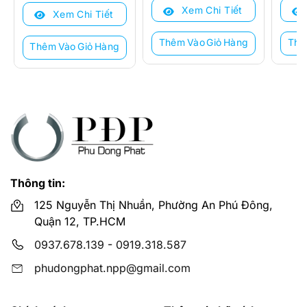
là:
tại
Xem Chi Tiết
16.440.000 ₫.
là:
3.920
là:
Xem Chi Tiết
1.830.000 ₫.
là:
11.064.000 ₫.
2.658
1.490.000 ₫.
Thêm Vào Giỏ Hàng
Thê
Thêm Vào Giỏ Hàng
Thông tin:
125 Nguyễn Thị Nhuần, Phường An Phú Đông,
Quận 12, TP.HCM
0937.678.139
-
0919.318.587
phudongphat.npp@gmail.com