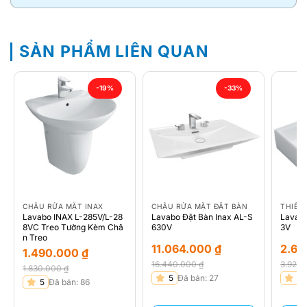
SẢN PHẨM LIÊN QUAN
-19%
-33%
CHẬU RỬA MẶT INAX
CHẬU RỬA MẶT ĐẶT BÀN
THIẾT 
Lavabo INAX L-285V/L-28
Lavabo Đặt Bàn Inax AL-S
Lavabo
8VC Treo Tường Kèm Châ
630V
3V
n Treo
11.064.000
₫
2.65
1.490.000
₫
16.440.000
₫
3.920
1.830.000
₫
Giá
Giá
Giá
Giá
5
Đã bán: 27
5
Giá
Giá
5
Đã bán: 86
gốc
hiện
gốc
hiện
gốc
hiện
là:
tại
là:
tại