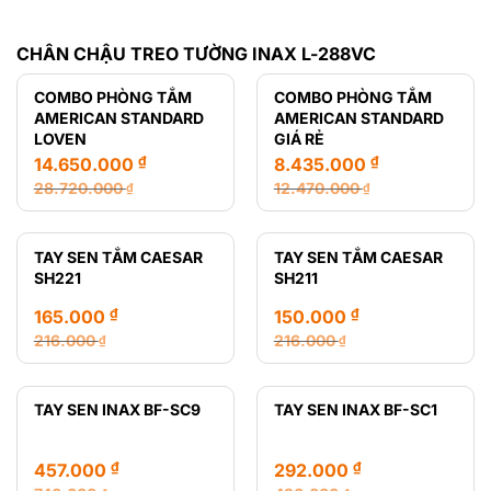
CHÂN CHẬU TREO TƯỜNG INAX L-288VC
COMBO PHÒNG TẮM
COMBO PHÒNG TẮM
AMERICAN STANDARD
AMERICAN STANDARD
LOVEN
GIÁ RẺ
₫
₫
14.650.000
8.435.000
28.720.000
12.470.000
₫
₫
Giá
Giá
Giá
Giá
gốc
hiện
gốc
hiện
là:
tại
là:
tại
TAY SEN TẮM CAESAR
TAY SEN TẮM CAESAR
28.720.000 ₫.
là:
12.470.000 ₫.
là:
SH221
SH211
14.650.000 ₫.
8.435.000 ₫.
₫
₫
165.000
150.000
216.000
216.000
₫
₫
Giá
Giá
Giá
Giá
gốc
hiện
gốc
hiện
là:
tại
là:
tại
TAY SEN INAX BF-SC9
TAY SEN INAX BF-SC1
216.000 ₫.
là:
216.000 ₫.
là:
165.000 ₫.
150.000 ₫.
₫
₫
457.000
292.000