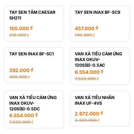
gốc
hiện
gốc
hiện
là:
tại
là:
tại
TAY SEN TẮM CAESAR
TAY SEN INAX BF-SC9
216.000 ₫.
là:
12.470.000 ₫.
là:
SH211
165.000 ₫.
8.435.000 ₫.
₫
₫
150.000
457.000
216.000
740.000
₫
₫
Giá
Giá
Giá
Giá
gốc
hiện
gốc
hiện
là:
tại
là:
tại
TAY SEN INAX BF-SC1
VAN XẢ TIỂU CẢM ỨNG
216.000 ₫.
là:
740.000 ₫.
là:
INAX OKUV-
150.000 ₫.
457.000 ₫.
120S(B)-0.5AC
₫
292.000
₫
6.554.000
490.000
₫
7.520.000
₫
Giá
Giá
Giá
Giá
gốc
hiện
gốc
hiện
là:
tại
là:
tại
VAN XẢ TIỂU CẢM ỨNG
VAN XẢ TIỂU NHẤN
490.000 ₫.
là:
7.520.000 ₫.
là:
INAX OKUV-
INAX UF-4VS
292.000 ₫.
6.554.000 ₫.
120S(B)-0.5DC
₫
2.972.000
₫
6.554.000
3.380.000
₫
7.520.000
₫
Giá
Giá
Giá
Giá
gốc
hiện
gốc
hiện