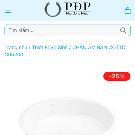
Bỏ
qua
nội
dung
Tìm
kiếm:
Trang chủ
/
Thiết Bị Vệ Sinh
/
CHẬU ÂM BÀN COTTO
C05200
-25%