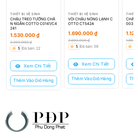
THIẾT BỊ VỆ SINH
THIẾT BỊ VỆ SINH
THIẾT 
CHẬU TREO TƯỜNG CHÂ
VÒI CHẬU NÓNG LẠNH C
CHẬU 
N NGẮN COTTO C0141/C4
OTTO CT542A
00380
241
1.690.000
₫
1.12
1.530.000
₫
2.600.000
₫
1.800
2.200.000
₫
Giá
Giá
Giá
Giá
5
Đã bán: 59
5
Giá
Giá
5
Đã bán: 22
gốc
hiện
gốc
hiện
gốc
hiện
là:
tại
là:
tại
là:
tại
Xem Chi Tiết
2.600.000 ₫.
là:
1.800
là:
Xem Chi Tiết
2.200.000 ₫.
là:
1.690.000 ₫.
1.120.
1.530.000 ₫.
Thêm Vào Giỏ Hàng
Thê
Thêm Vào Giỏ Hàng