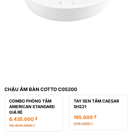
CHẬU ÂM BÀN COTTO C05200
COMBO PHÒNG TẮM
TAY SEN TẮM CAESAR
AMERICAN STANDARD
SH221
GIÁ RẺ
₫
165.000
₫
8.435.000
216.000
₫
12.470.000
₫
Giá
Giá
Giá
Giá