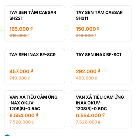
gốc
hiện
gốc
hiện
là:
tại
là:
tại
TAY SEN TẮM CAESAR
TAY SEN TẮM CAESAR
28.720.000 ₫.
là:
12.470.000 ₫.
là:
SH221
SH211
14.650.000 ₫.
8.435.000 ₫.
₫
₫
165.000
150.000
216.000
216.000
₫
₫
Giá
Giá
Giá
Giá
gốc
hiện
gốc
hiện
là:
tại
là:
tại
TAY SEN INAX BF-SC9
TAY SEN INAX BF-SC1
216.000 ₫.
là:
216.000 ₫.
là:
165.000 ₫.
150.000 ₫.
₫
₫
457.000
292.000
740.000
490.000
₫
₫
Giá
Giá
Giá
Giá
gốc
hiện
gốc
hiện
là:
tại
là:
tại
VAN XẢ TIỂU CẢM ỨNG
VAN XẢ TIỂU CẢM ỨNG
740.000 ₫.
là:
490.000 ₫.
là:
INAX OKUV-
INAX OKUV-
457.000 ₫.
292.000 ₫.
120S(B)-0.5AC
120S(B)-0.5DC
₫
₫
6.554.000
6.554.000
7.520.000
7.520.000
₫
₫
Giá
Giá
Giá
Giá
gốc
hiện
gốc
hiện