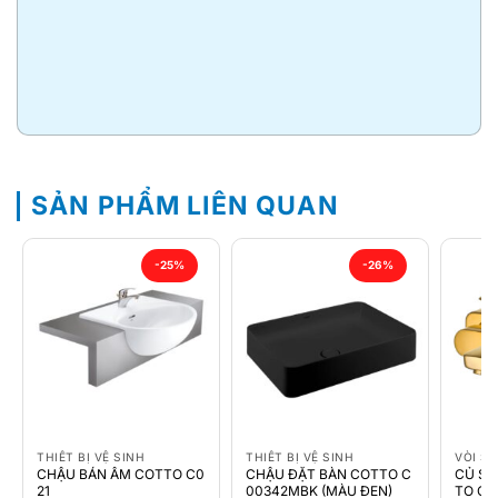
SẢN PHẨM LIÊN QUAN
-25%
-26%
THIẾT BỊ VỆ SINH
THIẾT BỊ VỆ SINH
VÒI S
CHẬU BÁN ÂM COTTO C0
CHẬU ĐẶT BÀN COTTO C
CỦ SE
21
00342MBK (MÀU ĐEN)
TO CT