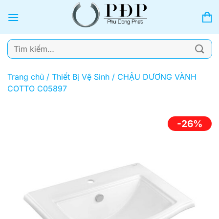
Bỏ
qua
nội
dung
Tìm
kiếm:
Trang chủ
/
Thiết Bị Vệ Sinh
/
CHẬU DƯƠNG VÀNH
COTTO C05897
-26%