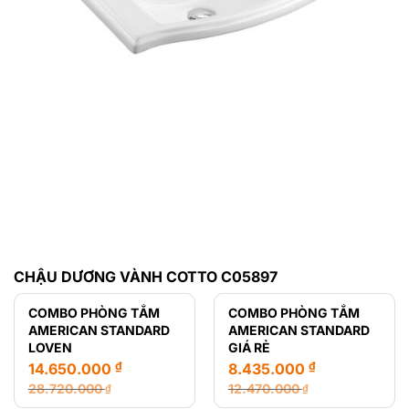
CHẬU DƯƠNG VÀNH COTTO C05897
COMBO PHÒNG TẮM
COMBO PHÒNG TẮM
AMERICAN STANDARD
AMERICAN STANDARD
LOVEN
GIÁ RẺ
₫
₫
14.650.000
8.435.000
28.720.000
12.470.000
₫
₫
Giá
Giá
Giá
Giá