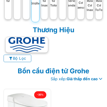
tử
tử
tử
American
Rửa
Rửa
Cơ
Grohe
Inax
Toto
Standard
Cơ
Cơ
Caesar
Inax
ToTo
Thương Hiệu
Bộ Lọc
Bồn cầu điện tử Grohe
Sắp xếp:
Giá thấp đến cao
-35%