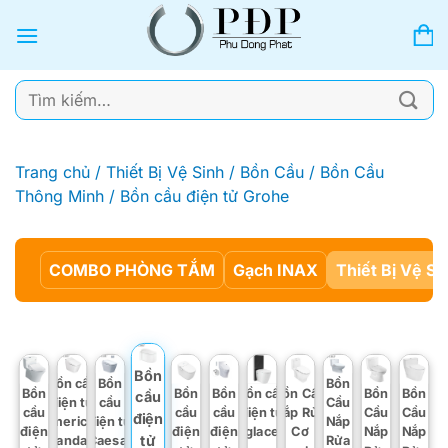
Bỏ
qua
nội
dung
Tìm
kiếm:
Trang chủ
/
Thiết Bị Vệ Sinh
/
Bồn Cầu
/
Bồn Cầu
Thông Minh
/
Bồn cầu điện tử Grohe
COMBO PHÒNG TẮM
Gạch INAX
Thiết Bị Vệ Si
Bồn
Bồn cầu
Bồn
Bồn
Bồn
Bồn
Bồn
Bồn cầu
Bồn Cầu
Bồn
Bồn
cầu
điện tử
cầu
Cầu
cầu
cầu
cầu
điện tử
Nắp Rửa
Cầu
Cầu
điện
American
điện tử
Nắp
điện
điện
điện
Viglacera
Cơ
Nắp
Nắp
tử
Standard
Caesar
Rửa