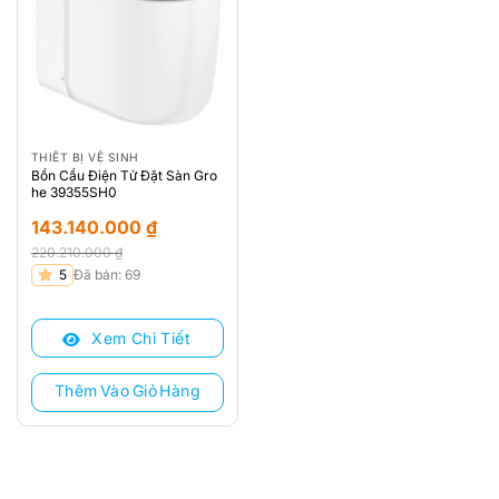
THIẾT BỊ VỆ SINH
Bồn Cầu Điện Tử Đặt Sàn Gro
he 39355SH0
143.140.000
₫
220.210.000
₫
Giá
Giá
5
Đã bán: 69
gốc
hiện
là:
tại
Xem Chi Tiết
220.210.000 ₫.
là:
143.140.000 ₫.
Thêm Vào Giỏ Hàng