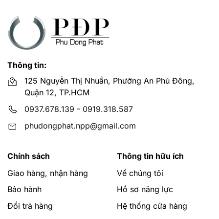
2. Chức năng massage
Massage rung: vòi xịt trước sau phun nước để
massage rung
Massage xung mạch: vòi xịt nước massage mạnh nhẹ
Thông tin:
125 Nguyễn Thị Nhuần, Phường An Phú Đông,
Massage nhịp điệu: kết hợp massage rung và massage
Quận 12, TP.HCM
xung mạch
0937.678.139
-
0919.318.587
3. Thoải mái khi ngồi
phudongphat.npp@gmail.com
Nắp êm bàn ngồi: Nắp cầu và bàn ngồi đều là nắp êm.
Giúp giảm tiếng ồn và mang tới sự hiện đại, tinh tế.
Chính sách
Thông tin hữu ích
Làm ấm bàn ngồi: Vào mùa đông thì bồn cầu không
Giao hàng, nhận hàng
Về chúng tôi
còn là nỗi ám ảnh nữa. Với 3 mức điều chỉnh nhiệt, bàn
Bảo hành
Hồ sơ năng lực
ngồi sẽ sưởi ấm bạn ngay lập tức.
Đổi trả hàng
Hệ thống cửa hàng
Cảm ứng khi ngồi: Sản phẩm có khả năng tự động