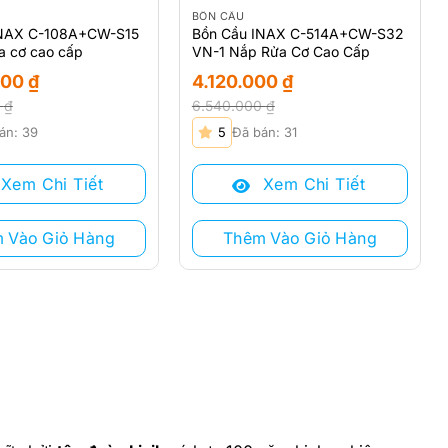
BỒN CẦU
INAX C-108A+CW-S15
Bồn Cầu INAX C-514A+CW-S32
a cơ cao cấp
VN-1 Nắp Rửa Cơ Cao Cấp
000
₫
4.120.000
₫
0
₫
6.540.000
₫
Giá
Giá
án: 39
5
Đã bán: 31
gốc
hiện
là:
tại
Xem Chi Tiết
Xem Chi Tiết
 ₫.
6.540.000 ₫.
là:
 ₫.
4.120.000 ₫.
 Vào Giỏ Hàng
Thêm Vào Giỏ Hàng