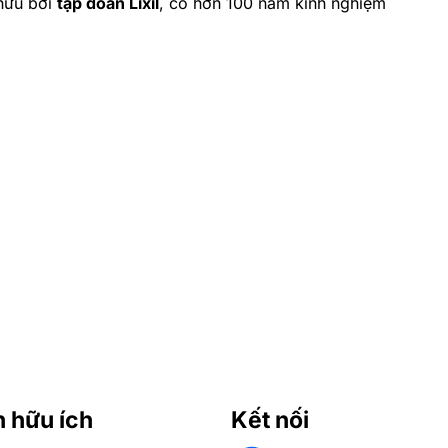
 hữu bởi
tập đoàn Lixil
, có hơn 100 năm kinh nghiệm
n hữu ích
Kết nối