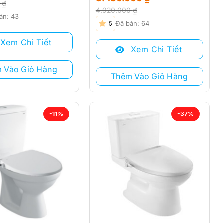
0
₫
4.920.000
₫
án: 43
Giá
Giá
5
Đã bán: 64
gốc
hiện
là:
tại
Xem Chi Tiết
 ₫.
Xem Chi Tiết
4.920.000 ₫.
là:
₫.
3.430.000 ₫.
 Vào Giỏ Hàng
Thêm Vào Giỏ Hàng
-11%
-37%