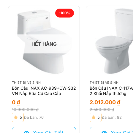
-100%
HẾT HÀNG
THIẾT BỊ VỆ SINH
THIẾT BỊ VỆ SINH
Bồn Cầu INAX AC-939+CW-S32
Bồn Cầu INAX C-117V
VN Nắp Rửa Cơ Cao Cấp
2 Khối Nắp thường
0
₫
2.012.000
₫
10.900.000
₫
2.560.000
₫
Giá
Giá
Giá
Giá
5
Đã bán: 76
5
Đã bán: 82
gốc
hiện
gốc
hiện
là:
tại
là:
tại
Xem Chi Tiết
Xem Chi 