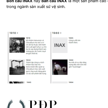
Bồn cầu INAX
hay
bàn cầu INAX
là một sản phẩm cao 
trong ngành sản xuất sứ vệ sinh.