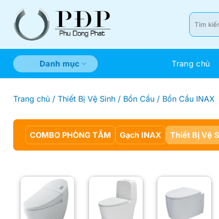
Bỏ
qua
Tìm
kiếm:
nội
dung
Trang chủ
Danh mục
Trang chủ
/
Thiết Bị Vệ Sinh
/
Bồn Cầu
/
Bồn Cầu INAX
COMBO PHÒNG TẮM
Gạch INAX
Thiết Bị Vệ 