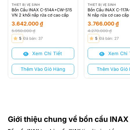
THIẾT BỊ VỆ SINH
THIẾT BỊ VỆ SINH
Bồn Cầu INAX C-514A+CW-S15
Bồn Cầu INAX C-117
VN 2 khối nắp rửa cơ cao cấp
N nắp rửa cơ cao cấp
3.642.000
₫
3.766.000
₫
5.950.000
₫
4.270.000
₫
Giá
Giá
Giá
Giá
5
Đã bán: 37
5
Đã bán: 27
gốc
hiện
gốc
hiện
là:
tại
là:
tại
Xem Chi Tiết
Xem Chi 
5.950.000 ₫.
là:
4.270.000 ₫.
là:
3.642.000 ₫.
3.766.000 ₫.
Thêm Vào Giỏ Hàng
Thêm Vào Giỏ
Giới thiệu chung về bồn cầu INAX