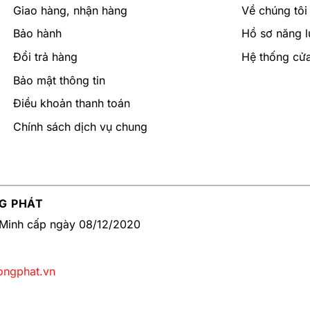
Giao hàng, nhận hàng
Về chúng tôi
Bảo hành
Hồ sơ năng l
Đổi trả hàng
Hệ thống cử
Bảo mật thông tin
Điều khoản thanh toán
Chính sách dịch vụ chung
n thị trường thế giới
inh quan trọng nhất trong nhà tắm, đảm bảo vệ sinh và tiện 
G PHÁT
 người dùng, là một lựa chọn tuyệt vời cho mỗi gia đình.
Minh cấp ngày 08/12/2020
ongphat.vn
t đến với chất lượng sản phẩm cao cấp và độ bền vượt trộ
ơ hỏng hóc. Ngoài ra, công nghệ Aqua Ceramic của INAX kết