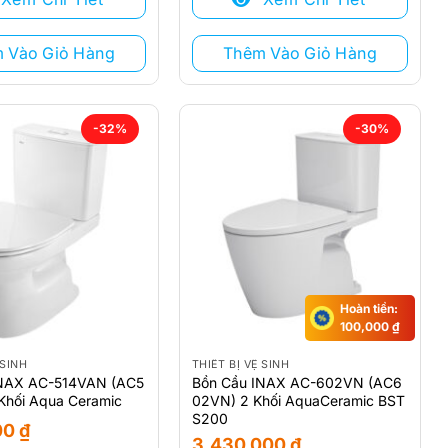
 ₫.
3.010.000 ₫.
là:
₫.
2.288.000 ₫.
 Vào Giỏ Hàng
Thêm Vào Giỏ Hàng
-32%
-30%
Hoàn tiền:
100,000
₫
 SINH
THIẾT BỊ VỆ SINH
INAX AC-514VAN (AC5
Bồn Cầu INAX AC-602VN (AC6
Khối Aqua Ceramic
02VN) 2 Khối AquaCeramic BST
S200
00
₫
3.430.000
₫