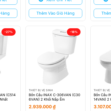
2.800.000 ₫.
là:
2.730.000
là:
2.144.000 ₫.
2.174.000 
 Hàng
Thêm Vào Giỏ Hàng
Thêm
-27%
-18%
THIẾT BỊ VỆ SINH
THIẾT BỊ VỆ
VAN (C514
Bồn Cầu INAX C-306VAN (C30
Bồn Cầu 
 Nhất
6VAN) 2 Khối Nắp Êm
14VAN) 2 
2.939.000
₫
3.107.0