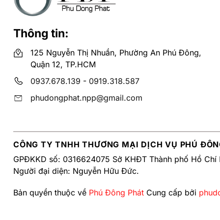
Thông tin:
125 Nguyễn Thị Nhuần, Phường An Phú Đông,
Quận 12, TP.HCM
0937.678.139
-
0919.318.587
phudongphat.npp@gmail.com
Lịch sử phát triển INAX trê
Bàn cầu INAX
được coi là một trong những thiết bị vệ s
CÔNG TY TNHH THƯƠNG MẠI DỊCH VỤ PHÚ ĐÔN
tiến, bồn cầu INAX mang lại sự thoải mái và tiện lợi cho
GPĐKKD số: 0316624075 Sở KHĐT Thành phố Hồ Chí 
Người đại diện: Nguyễn Hữu Đức.
Ưu điểm của bồn cầu INAX
Bản quyền thuộc về
Phú Đông Phát
Cung cấp bởi
phud
Chất lượng và độ bền:
các dòng bồn cầu INAX được biế
liệu chất lượng, giúp kéo dài tuổi thọ và giảm nguy c