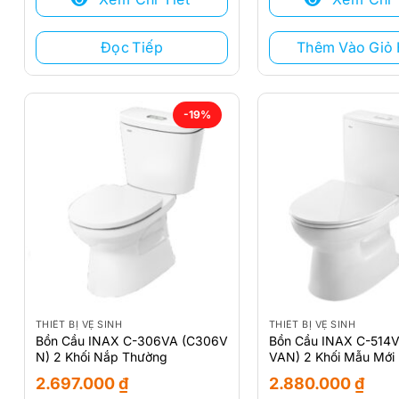
10.900.000 ₫.
là:
2.560.000 ₫.
là:
0 ₫.
2.012.000 ₫.
Đọc Tiếp
Thêm Vào Giỏ
-19%
THIẾT BỊ VỆ SINH
THIẾT BỊ VỆ SINH
Bồn Cầu INAX C-306VA (C306V
Bồn Cầu INAX C-514
N) 2 Khối Nắp Thường
VAN) 2 Khối Mẫu Mới
2.697.000
₫
2.880.000
₫