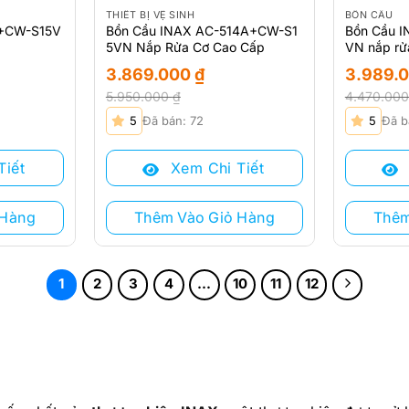
THIẾT BỊ VỆ SINH
BỒN CẦU
A+CW-S15V
Bồn Cầu INAX AC-514A+CW-S1
Bồn Cầu 
5VN Nắp Rửa Cơ Cao Cấp
VN nắp rử
3.869.000
₫
3.989.
5.950.000
₫
4.470.00
Giá
Giá
Giá
Giá
5
Đã bán: 72
5
Đã b
gốc
hiện
gốc
hiện
là:
tại
là:
tại
Tiết
Xem Chi Tiết
5.950.000 ₫.
là:
4.470.000
là:
3.869.000 ₫.
3.989.000
 Hàng
Thêm Vào Giỏ Hàng
Thêm
1
2
3
4
…
10
11
12