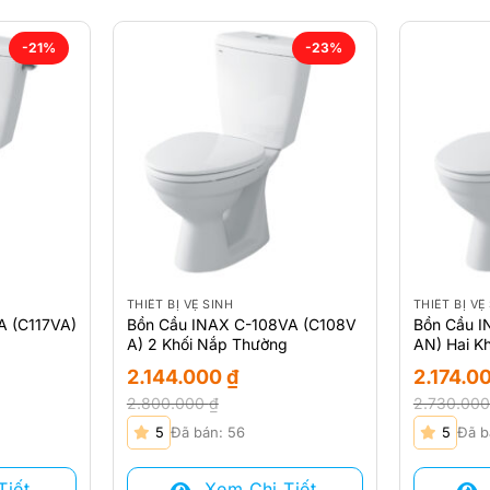
-21%
-23%
THIẾT BỊ VỆ SINH
THIẾT BỊ VỆ
A (C117VA)
Bồn Cầu INAX C-108VA (C108V
Bồn Cầu I
A) 2 Khối Nắp Thường
AN) Hai K
2.144.000
₫
2.174.0
2.800.000
₫
2.730.00
Giá
Giá
Giá
Giá
5
Đã bán: 56
5
Đã b
gốc
hiện
gốc
hiện
là:
tại
là:
tại
Tiết
Xem Chi Tiết