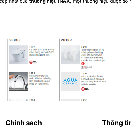
cấp nhất của
thương hiệu INAX
, một thương hiệu được sở
Chính sách
Thông ti