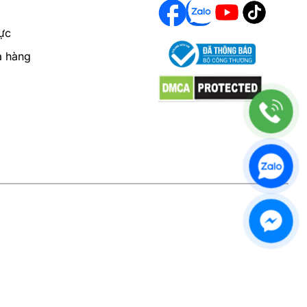
ực
a hàng
nghi cho người sử dụng. Với thiết kế và tính năng tiên
i. Các bồn cầu INAX thường được sản xuất từ các vật
 hợp với HyperKilamic giúp bảo vệ bồn cầu khỏi các vi