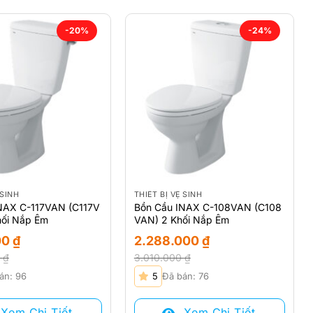
-20%
-24%
 SINH
THIẾT BỊ VỆ SINH
NAX C-117VAN (C117V
Bồn Cầu INAX C-108VAN (C108
hối Nắp Êm
VAN) 2 Khối Nắp Êm
00
₫
2.288.000
₫
0
₫
3.010.000
₫
Giá
Giá
án: 96
5
Đã bán: 76
gốc
hiện
là:
tại
Xem Chi Tiết
Xem Chi Tiết