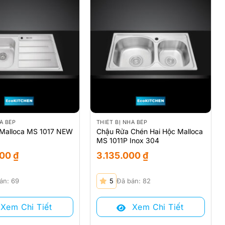
À BẾP
THIẾT BỊ NHÀ BẾP
Malloca MS 1017 NEW
Chậu Rửa Chén Hai Hộc Malloca
MS 1011P Inox 304
000
₫
3.135.000
₫
án: 69
5
Đã bán: 82
Xem Chi Tiết
Xem Chi Tiết