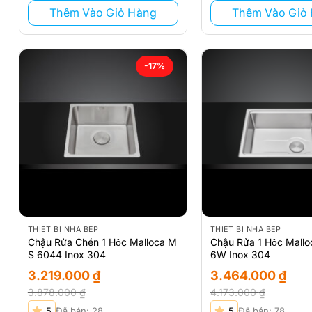
Thêm Vào Giỏ Hàng
Thêm Vào Giỏ
-17%
THIẾT BỊ NHÀ BẾP
THIẾT BỊ NHÀ BẾP
Chậu Rửa Chén 1 Hộc Malloca M
Chậu Rửa 1 Hộc Mall
S 6044 Inox 304
6W Inox 304
3.219.000
₫
3.464.000
₫
3.878.000
₫
4.173.000
₫
Giá
Giá
Giá
Giá
5
Đã bán: 28
5
Đã bán: 78