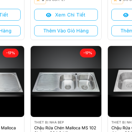
Tiết
Xem Chi Tiết
 Hàng
Thêm Vào Giỏ Hàng
Thêm
-17%
-17%
THIẾT BỊ NHÀ BẾP
THIẾT BỊ NH
 Malloca
Chậu Rửa Chén Malloca MS 102
Chậu Rửa 