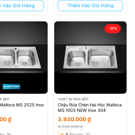
 Vào Giỏ Hàng
Thêm Vào Giỏ Hàng
-17%
À BẾP
THIẾT BỊ NHÀ BẾP
Malloca MS 2025 Inox
Chậu Rửa Chén Hai Hộc Malloca
MS 1003 NEW Inox 304
000
₫
3.930.000
₫
4.730.000
₫
Giá
Giá
án: 18
5
Đã bán: 35