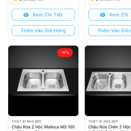
gốc
hiện
gốc
hiện
là:
tại
là:
tại
Xem Chi Tiết
Xem Chi 
3.878.000 ₫.
là:
4.173.000 ₫.
là:
3.219.000 ₫.
3.464.000 ₫.
Thêm Vào Giỏ Hàng
Thêm Vào Giỏ
-17%
THIẾT BỊ NHÀ BẾP
THIẾT BỊ NHÀ BẾP
Chậu Rửa 2 Hộc Malloca MS 100
Chậu Rửa Chén 2 Hộc