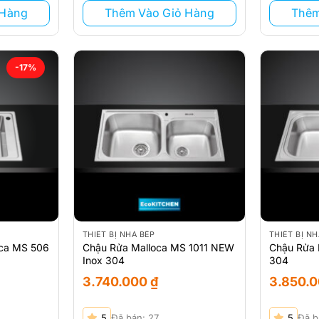
 Hàng
Thêm Vào Giỏ Hàng
Thêm
-17%
THIẾT BỊ NHÀ BẾP
THIẾT BỊ NH
oca MS 506
Chậu Rửa Malloca MS 1011 NEW
Chậu Rửa 
Inox 304
304
3.740.000
₫
3.850.
5
Đã bán: 27
5
Đã b