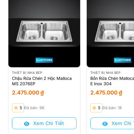
THIẾT BỊ NHÀ BẾP
THIẾT BỊ NHÀ BẾP
Chậu Rửa Chén 2 Hộc Malloca
Bồn Rửa Chén Malloc
MS 2076EP
E Inox 304
2.475.000
₫
2.475.000
₫
5
Đã bán: 96
5
Đã bán: 18
Xem Chi Tiết
Xem Chi 