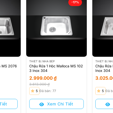
-17%
THIẾT BỊ NHÀ BẾP
THIẾT BỊ NH
a MS 2076
Chậu Rửa 1 Hộc Malloca MS 102
Chậu Rửa 
3 Inox 304
Inox 304
2.999.000
₫
3.025.
3.613.000
₫
Giá
Giá
5
Đã bán: 77
5
Đã b
gốc
hiện
là:
tại
Tiết
Xem Chi Tiết
3.613.000 ₫.
là:
2.999.000 ₫.