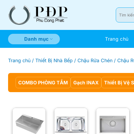
Bỏ
qua
Tìm
kiếm:
nội
dung
Trang chủ
Danh mục
Trang chủ
/
Thiết Bị Nhà Bếp
/
Chậu Rửa Chén
/
Chậu R
COMBO PHÒNG TẮM
Gạch INAX
Thiết Bị Vệ 