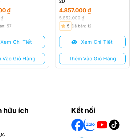
4
2D
000
₫
4.857.000
₫
0
₫
5.852.000
₫
Giá
Giá
án: 57
5
Đã bán: 12
gốc
hiện
là:
tại
Xem Chi Tiết
Xem Chi Tiết
 ₫.
5.852.000 ₫.
là:
 ₫.
4.857.000 ₫.
 Vào Giỏ Hàng
Thêm Vào Giỏ Hàng
n hữu ích
Kết nối
ực