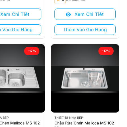
gốc
hiện
là:
tại
Xem Chi Tiết
Xem Chi Tiết
4.730.000 ₫.
là:
3.930.000 ₫.
 Vào Giỏ Hàng
Thêm Vào Giỏ Hàng
-17%
-17%
À BẾP
THIẾT BỊ NHÀ BẾP
Chén Malloca MS 102
Chậu Rửa Chén Malloca MS 102