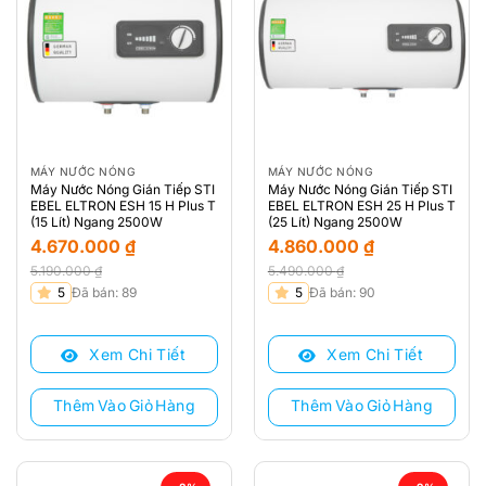
MÁY NƯỚC NÓNG
MÁY NƯỚC NÓNG
Máy Nước Nóng Gián Tiếp STI
Máy Nước Nóng Gián Tiếp STI
EBEL ELTRON ESH 15 H Plus T
EBEL ELTRON ESH 25 H Plus T
(15 Lít) Ngang 2500W
(25 Lít) Ngang 2500W
4.670.000
₫
4.860.000
₫
5.190.000
₫
5.490.000
₫
Giá
Giá
Giá
Giá
5
Đã bán: 89
5
Đã bán: 90
gốc
hiện
gốc
hiện
là:
tại
là:
tại
Xem Chi Tiết
Xem Chi Tiết
5.190.000 ₫.
là:
5.490.000 ₫.
là:
4.670.000 ₫.
4.860.000 ₫.
Thêm Vào Giỏ Hàng
Thêm Vào Giỏ Hàng