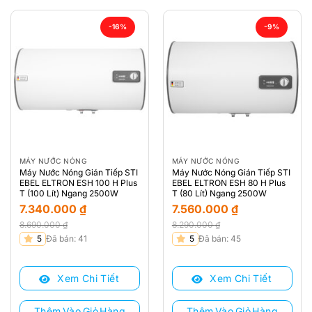
-16%
-9%
MÁY NƯỚC NÓNG
MÁY NƯỚC NÓNG
Máy Nước Nóng Gián Tiếp STI
Máy Nước Nóng Gián Tiếp STI
EBEL ELTRON ESH 100 H Plus
EBEL ELTRON ESH 80 H Plus
T (100 Lít) Ngang 2500W
T (80 Lít) Ngang 2500W
7.340.000
₫
7.560.000
₫
8.690.000
₫
8.290.000
₫
Giá
Giá
Giá
Giá
5
Đã bán: 41
5
Đã bán: 45
gốc
hiện
gốc
hiện
là:
tại
là:
tại
Xem Chi Tiết
Xem Chi Tiết
8.690.000 ₫.
là:
8.290.000 ₫.
là:
7.340.000 ₫.
7.560.000 ₫.
Thêm Vào Giỏ Hàng
Thêm Vào Giỏ Hàng