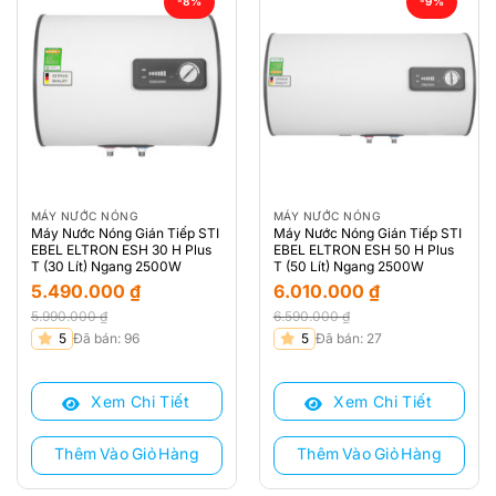
-8%
-9%
MÁY NƯỚC NÓNG
MÁY NƯỚC NÓNG
Máy Nước Nóng Gián Tiếp STI
Máy Nước Nóng Gián Tiếp STI
EBEL ELTRON ESH 30 H Plus
EBEL ELTRON ESH 50 H Plus
T (30 Lít) Ngang 2500W
T (50 Lít) Ngang 2500W
5.490.000
₫
6.010.000
₫
5.990.000
₫
6.590.000
₫
Giá
Giá
Giá
Giá
5
Đã bán: 96
5
Đã bán: 27
gốc
hiện
gốc
hiện
là:
tại
là:
tại
Xem Chi Tiết
Xem Chi Tiết
5.990.000 ₫.
là:
6.590.000 ₫.
là:
5.490.000 ₫.
6.010.000 ₫.
Thêm Vào Giỏ Hàng
Thêm Vào Giỏ Hàng