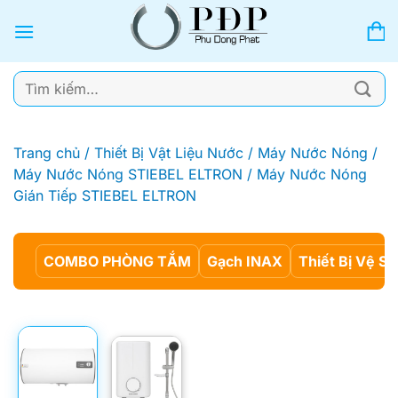
Bỏ
qua
nội
dung
Tìm
kiếm:
Trang chủ
/
Thiết Bị Vật Liệu Nước
/
Máy Nước Nóng
/
Máy Nước Nóng STIEBEL ELTRON
/
Máy Nước Nóng
Gián Tiếp STIEBEL ELTRON
COMBO PHÒNG TẮM
Gạch INAX
Thiết Bị Vệ Si