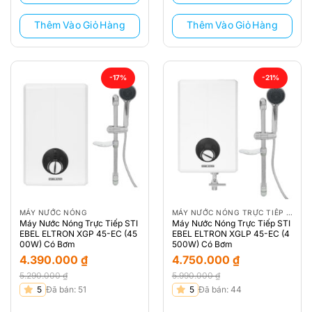
3.570.000 ₫.
3.790.000 ₫.
Thêm Vào Giỏ Hàng
Thêm Vào Giỏ Hàng
-17%
-21%
MÁY NƯỚC NÓNG
MÁY NƯỚC NÓNG TRỰC TIẾP STIEBEL ELTRON
Máy Nước Nóng Trực Tiếp STI
Máy Nước Nóng Trực Tiếp STI
EBEL ELTRON XGP 45-EC (45
EBEL ELTRON XGLP 45-EC (4
00W) Có Bơm
500W) Có Bơm
4.390.000
₫
4.750.000
₫
5.290.000
₫
5.990.000
₫
Giá
Giá
Giá
Giá
5
Đã bán: 51
5
Đã bán: 44
gốc
hiện
gốc
hiện