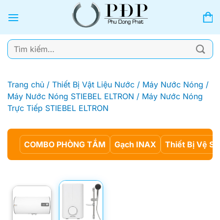
Bỏ
qua
nội
dung
Tìm
kiếm:
Trang chủ
/
Thiết Bị Vật Liệu Nước
/
Máy Nước Nóng
/
Máy Nước Nóng STIEBEL ELTRON
/
Máy Nước Nóng
Trực Tiếp STIEBEL ELTRON
COMBO PHÒNG TẮM
Gạch INAX
Thiết Bị Vệ Si