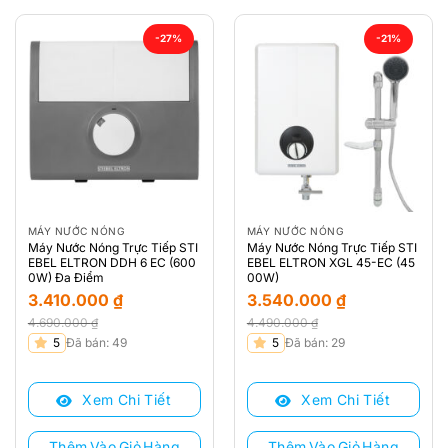
-27%
-21%
MÁY NƯỚC NÓNG
MÁY NƯỚC NÓNG
Máy Nước Nóng Trực Tiếp STI
Máy Nước Nóng Trực Tiếp STI
EBEL ELTRON DDH 6 EC (600
EBEL ELTRON XGL 45-EC (45
0W) Đa Điểm
00W)
3.410.000
₫
3.540.000
₫
4.690.000
₫
4.490.000
₫
Giá
Giá
Giá
Giá
5
Đã bán: 49
5
Đã bán: 29
gốc
hiện
gốc
hiện
là:
tại
là:
tại
Xem Chi Tiết
Xem Chi Tiết
4.690.000 ₫.
là:
4.490.000 ₫.
là:
3.410.000 ₫.
3.540.000 ₫.
Thêm Vào Giỏ Hàng
Thêm Vào Giỏ Hàng