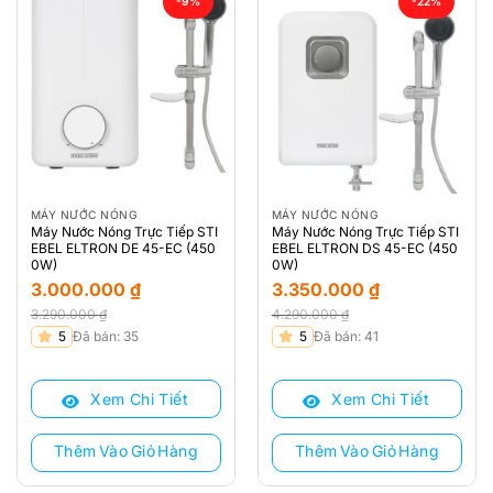
-9%
-22%
MÁY NƯỚC NÓNG
MÁY NƯỚC NÓNG
Máy Nước Nóng Trực Tiếp STI
Máy Nước Nóng Trực Tiếp STI
EBEL ELTRON DE 45-EC (450
EBEL ELTRON DS 45-EC (450
0W)
0W)
3.000.000
₫
3.350.000
₫
3.290.000
₫
4.290.000
₫
Giá
Giá
Giá
Giá
5
Đã bán: 35
5
Đã bán: 41
gốc
hiện
gốc
hiện
là:
tại
là:
tại
Xem Chi Tiết
Xem Chi Tiết
3.290.000 ₫.
là:
4.290.000 ₫.
là:
3.000.000 ₫.
3.350.000 ₫.
Thêm Vào Giỏ Hàng
Thêm Vào Giỏ Hàng