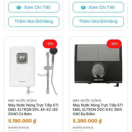
là:
tại
là:
tại
Xem Chi Tiết
Xem Chi Tiết
5.290.000 ₫.
là:
5.990.000 ₫.
là:
4.390.000 ₫.
4.750.000 ₫.
Thêm Vào Giỏ Hàng
Thêm Vào Giỏ Hàng
-21%
-23%
MÁY NƯỚC NÓNG
MÁY NƯỚC NÓNG
Máy Nước Nóng Trực Tiếp STI
Máy Nước Nóng Trực Tiếp STI
EBEL ELTRON DPL 45-EC (45
EBEL ELTRON DDC 6 EC (600
00W) Có Bơm
0W) Đa Điểm
5.190.000
₫
5.390.000
₫
6.590.000
₫
6.990.000
₫