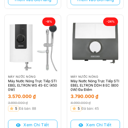
-8%
-24%
MÁY NƯỚC NÓNG
MÁY NƯỚC NÓNG
Máy Nước Nóng Trực Tiếp STI
Máy Nước Nóng Trực Tiếp STI
EBEL ELTRON WS 45-EC (450
EBEL ELTRON DDH 8 EC (800
0W)
0W) Đa Điểm
3.570.000
₫
3.790.000
₫
3.890.000
₫
4.990.000
₫
Giá
Giá
Giá
Giá
5
Đã bán: 88
5
Đã bán: 45
gốc
hiện
gốc
hiện
là:
tại
là:
tại
Xem Chi Tiết
Xem Chi Tiết
3.890.000 ₫.
là:
4.990.000 ₫.
là: