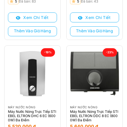
Giá
Giá
Giá
Giá
5
Đã bán: 83
5
Đã bán: 43
gốc
hiện
gốc
hiện
là:
tại
là:
tại
Xem Chi Tiết
Xem Chi Tiết
6.590.000 ₫.
là:
6.990.000 ₫.
là:
5.190.000 ₫.
5.390.000 ₫.
Thêm Vào Giỏ Hàng
Thêm Vào Giỏ Hàng
-19%
-23%
MÁY NƯỚC NÓNG
MÁY NƯỚC NÓNG
Máy Nước Nóng Trực Tiếp STI
Máy Nước Nóng Trực Tiếp STI
EBEL ELTRON DHC 6 EC (600
EBEL ELTRON DDC 8 EC (800
0W) Đa Điểm
0W) Đa Điểm
5.520.000
₫
5.640.000
₫