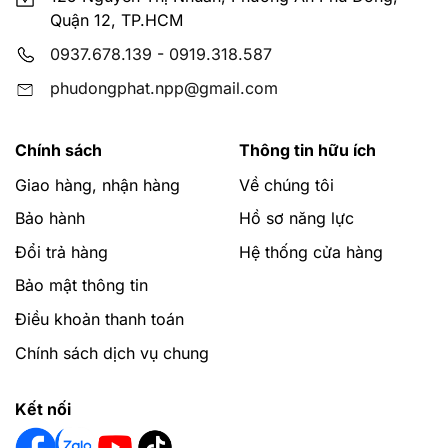
Quận 12, TP.HCM
thụ hay yêu cầu nào, bạn đều có thể tìm thấy đáp án
phù hợp.
0937.678.139
-
0919.318.587
phudongphat.npp@gmail.com
Mua máy nước nóng trực tiếp STIEBEL
ELTRON ở đâu dịch vụ tốt, giao hàng nhanh?
Phú Đông Phát tự hào là nhà cung cấp máy nước nóng
Chính sách
Thông tin hữu ích
trực tiếp STIEBEL ELTRON hàng đầu tại Việt Nam, giá
Giao hàng, nhận hàng
Về chúng tôi
tốt, dịch vụ hậu mãi cao.
Bảo hành
Hồ sơ năng lực
phudongphat.vn
luôn sẵn sàng phục vụ quý khách
Đổi trả hàng
Hệ thống cửa hàng
24/7.
Bảo mật thông tin
CÔNG TY TNHH TM-DV PHÚ ĐÔNG PHÁT
Điều khoản thanh toán
Chính sách dịch vụ chung
Địa chỉ: 125 Nguyễn Thị Nhuần, Phường An Phú Đông,
Quận 12, TPHCM
Kết nối
Email: phudongphat.npp@gmail.com
Hotline/Zalo:
0919.31.8587
–
0937.678.139