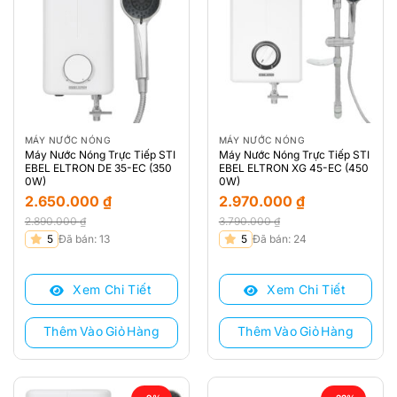
MÁY NƯỚC NÓNG
MÁY NƯỚC NÓNG
Máy Nước Nóng Trực Tiếp STI
Máy Nước Nóng Trực Tiếp STI
EBEL ELTRON DE 35-EC (350
EBEL ELTRON XG 45-EC (450
0W)
0W)
2.650.000
₫
2.970.000
₫
2.890.000
₫
3.790.000
₫
Giá
Giá
Giá
Giá
5
Đã bán: 13
5
Đã bán: 24
gốc
hiện
gốc
hiện
là:
tại
là:
tại
Xem Chi Tiết
Xem Chi Tiết
2.890.000 ₫.
là:
3.790.000 ₫.
là:
2.650.000 ₫.
2.970.000 ₫.
Thêm Vào Giỏ Hàng
Thêm Vào Giỏ Hàng