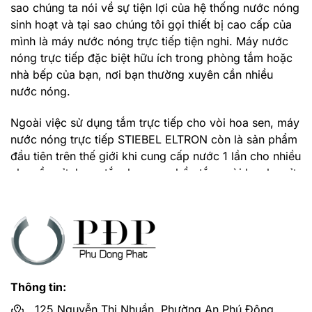
sao chúng ta nói về sự tiện lợi của hệ thống nước nóng
sinh hoạt và tại sao chúng tôi gọi thiết bị cao cấp của
mình là máy nước nóng trực tiếp tiện nghi. Máy nước
nóng trực tiếp đặc biệt hữu ích trong phòng tắm hoặc
nhà bếp của bạn, nơi bạn thường xuyên cần nhiều
nước nóng.
Ngoài việc sử dụng tắm trực tiếp cho vòi hoa sen, máy
nước nóng trực tiếp STIEBEL ELTRON còn là sản phẩm
đầu tiên trên thế giới khi cung cấp nước 1 lần cho nhiều
nhu cầu sử dụng: tắm hoa sen, bồn tắm, vòi lavabo rửa
tay, rửa mặt,…
Các vị trí có thể lắp đặt máy nước nóng
STIEBEL ELTRON.
Không gian của bạn có hạn? Máy nước nóng trực tiếp
mini được thiết kế nhỏ gọn sẽ có đủ chỗ ngay cả trong
Thông tin:
nhà vệ sinh dành cho khách của bạn hoặc dưới bồn
125 Nguyễn Thị Nhuần, Phường An Phú Đông,
rửa nhà bếp. Dù là với vấn đề về khối lượng, mức tiêu