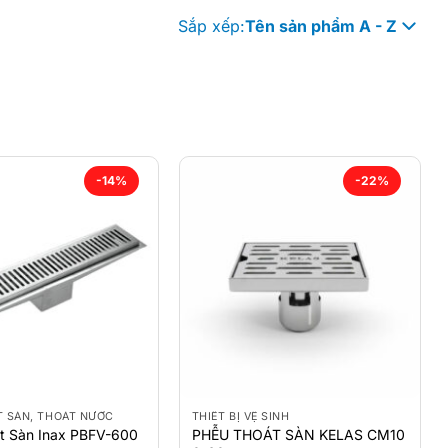
Sắp xếp:
Tên sản phẩm A - Z
-14%
-22%
T SÀN, THOÁT NƯỚC
THIẾT BỊ VỆ SINH
PHỄU THOÁT SÀN KELAS CM10
t Sàn Inax PBFV-600