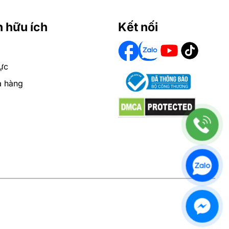
n hữu ích
Kết nối
ực
a hàng
iện nay.
hậu mãi cao.