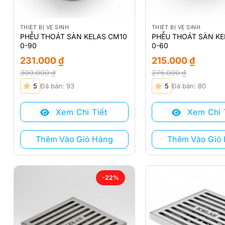
THIẾT BỊ VỆ SINH
THIẾT BỊ VỆ SINH
PHỄU THOÁT SÀN KELAS CM10
PHỄU THOÁT SÀN KE
0-90
0-60
231.000
₫
215.000
₫
300.000
₫
275.000
₫
Giá
Giá
Giá
Giá
5
Đã bán: 93
5
Đã bán: 80
gốc
hiện
gốc
hiện
là:
tại
là:
tại
Xem Chi Tiết
Xem Chi 
300.000 ₫.
là:
275.000 ₫.
là:
231.000 ₫.
215.000 ₫.
Thêm Vào Giỏ Hàng
Thêm Vào Giỏ
-22%