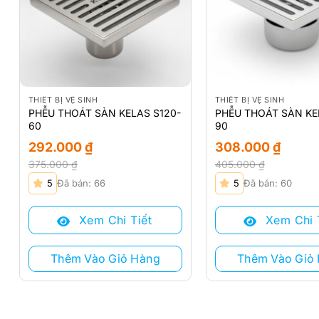
THIẾT BỊ VỆ SINH
THIẾT BỊ VỆ SINH
PHỄU THOÁT SÀN KELAS S120-
PHỄU THOÁT SÀN KE
60
90
292.000
₫
308.000
₫
375.000
₫
405.000
₫
Giá
Giá
Giá
Giá
5
Đã bán: 66
5
Đã bán: 60
gốc
hiện
gốc
hiện
là:
tại
là:
tại
Xem Chi Tiết
Xem Chi 
375.000 ₫.
là:
405.000 ₫.
là:
292.000 ₫.
308.000 ₫.
Thêm Vào Giỏ Hàng
Thêm Vào Giỏ