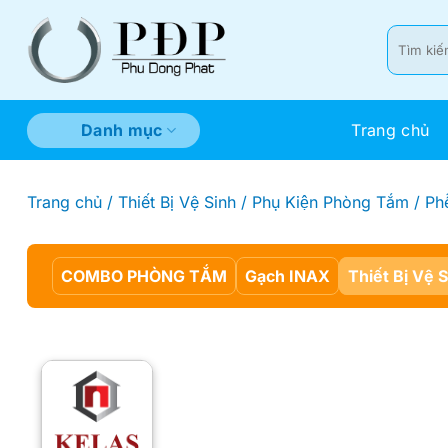
Bỏ
qua
Tìm
kiếm:
nội
dung
Trang chủ
Danh mục
Trang chủ
/
Thiết Bị Vệ Sinh
/
Phụ Kiện Phòng Tắm
/
Ph
COMBO PHÒNG TẮM
Gạch INAX
Thiết Bị Vệ 