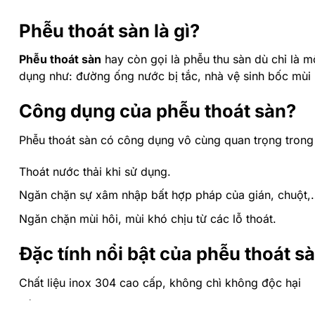
Phễu thoát sàn là gì?
Phễu thoát sàn
hay còn gọi là phễu thu sàn dù chỉ là m
dụng như: đường ống nước bị tắc, nhà vệ sinh bốc mùi 
Công dụng của phễu thoát sàn?
Phễu thoát sàn có công dụng vô cùng quan trọng trong 
Thoát nước thải khi sử dụng.
Ngăn chặn sự xâm nhập bất hợp pháp của gián, chuột,…
Ngăn chặn mùi hôi, mùi khó chịu từ các lỗ thoát.
Đặc tính nổi bật của phễu thoát s
Chất liệu inox 304 cao cấp, không chì không độc hại
Bề mặt được xử lí đánh bóng theo công nghệ hiện đại, 