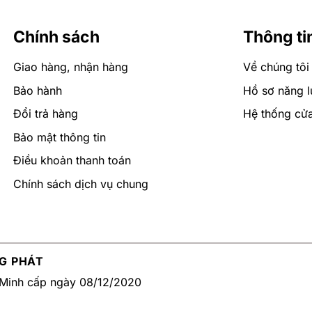
Chính sách
Thông ti
 nhiều kiểu dáng, kích thước khác nhau.
Giao hàng, nhận hàng
Về chúng tôi
 đồng đến dưới 5.000.000 đồng
Bảo hành
Hồ sơ năng l
 đồng đến dưới 7.000.000 đồng
Đổi trả hàng
Hệ thống cử
000 đồng đến 1.000.000 đồng
Bảo mật thông tin
át sàn được gia công từ các xưởng uy tín trên thị trường h
Điều khoản thanh toán
 đâu dịch vụ tốt, giao hàng nhanh?
Chính sách dịch vụ chung
à phụ kiện nhà tắm hàng đầu tại Việt Nam, giá tốt, dịch vụ 
7.
G PHÁT
Minh cấp ngày 08/12/2020
 Quận 12, TPHCM