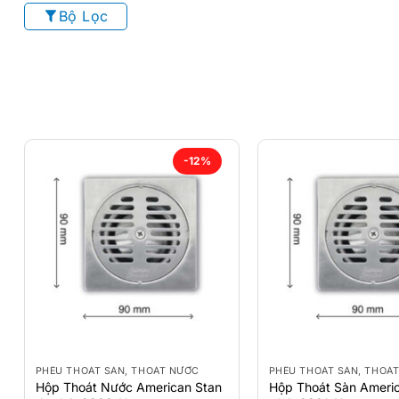
Bộ Lọc
-12%
PHỄU THOÁT SÀN, THOÁT NƯỚC
PHỄU THOÁT SÀN, THOÁ
Hộp Thoát Nước American Stan
Hộp Thoát Sàn Ameri