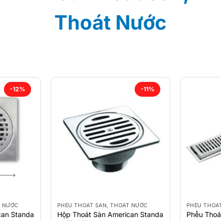
Thoát Nước
-12%
-11%
T NƯỚC
PHỄU THOÁT SÀN, THOÁT NƯỚC
PHỄU THOÁ
can Standa
Hộp Thoát Sàn American Standa
Phễu Thoá