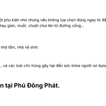
ột phụ kiện nhỏ nhưng nếu không lựa chọn đúng ngay từ đầu
hay gián, muỗi, chuột chui lên từ đường cống…
nhà tắm, nhà vệ sinh:
 và các loài côn trùng gây hại đến sức khỏe người sử dụn
àn tại Phú Đông Phát.
phù hợp các tiêu chí kiểm nghiệm an toàn sức khỏe