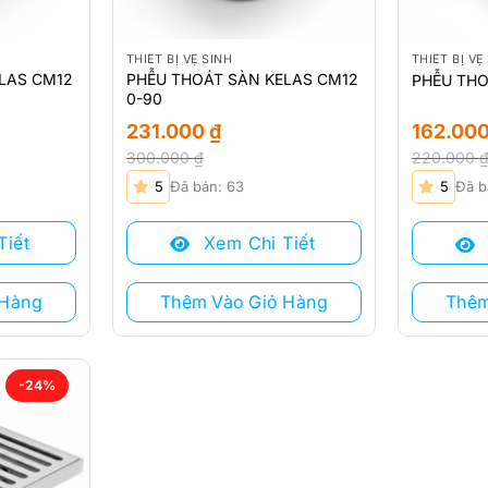
THIẾT BỊ VỆ SINH
THIẾT BỊ VỆ
LAS CM12
PHỄU THOÁT SÀN KELAS CM12
PHỄU THO
0-90
231.000
₫
162.00
300.000
₫
220.000
Giá
Giá
Giá
Giá
5
Đã bán: 63
5
Đã b
gốc
hiện
gốc
hiện
là:
tại
là:
tại
Tiết
Xem Chi Tiết
300.000 ₫.
là:
220.000 ₫
là:
231.000 ₫.
162.000 ₫
 Hàng
Thêm Vào Giỏ Hàng
Thêm
-24%