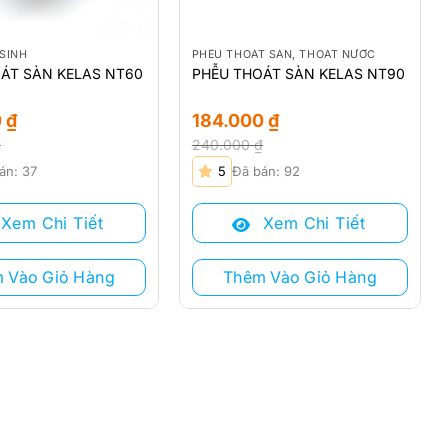
 SINH
PHỄU THOÁT SÀN, THOÁT NƯỚC
ÁT SÀN KELAS NT60
PHỄU THOÁT SÀN KELAS NT90
0
₫
184.000
₫
₫
240.000
₫
Giá
Giá
án: 37
5
Đã bán: 92
gốc
hiện
là:
tại
Xem Chi Tiết
Xem Chi Tiết
.
240.000 ₫.
là:
.
184.000 ₫.
 Vào Giỏ Hàng
Thêm Vào Giỏ Hàng