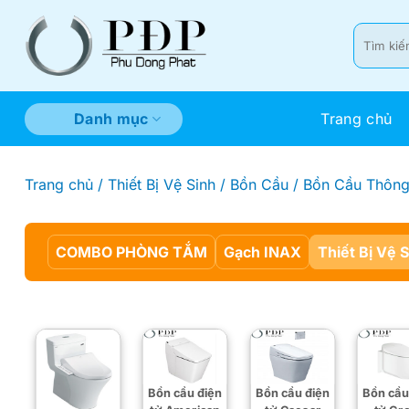
Bỏ
qua
Tìm
kiếm:
nội
dung
Trang chủ
Danh mục
Trang chủ
/
Thiết Bị Vệ Sinh
/
Bồn Cầu
/
Bồn Cầu Thông
COMBO PHÒNG TẮM
Gạch INAX
Thiết Bị Vệ 
Bồn cầu điện
Bồn cầu điện
Bồn cầu