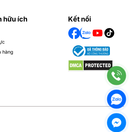
n hữu ích
Kết nối
ực
a hàng