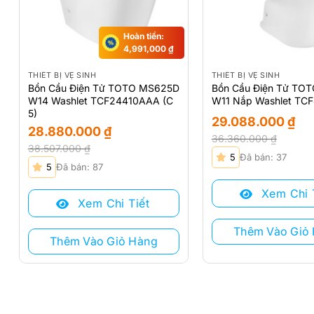
Hoàn tiền:
4,991,000
₫
THIẾT BỊ VỆ SINH
THIẾT BỊ VỆ SINH
Bồn Cầu Điện Tử TOTO MS625D
Bồn Cầu Điện Tử TO
W14 Washlet TCF24410AAA (C
W11 Nắp Washlet TCF
5)
29.088.000
₫
28.880.000
₫
36.360.000
₫
38.507.000
₫
Giá
Giá
5
Đã bán: 37
Giá
Giá
gốc
hiện
5
Đã bán: 87
gốc
hiện
là:
tại
là:
tại
Xem Chi 
36.360.000 ₫.
là:
Xem Chi Tiết
38.507.000 ₫.
là:
29.088.000 ₫.
28.880.000 ₫.
Thêm Vào Giỏ
Thêm Vào Giỏ Hàng