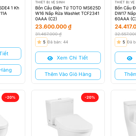
THIẾT BỊ VỆ SINH
THIẾT BỊ VỆ
DE4 1 Kh
Bồn Cầu Điện Tử TOTO MS625D
Bồn Cầu 
11A
W16 Nắp Rửa Washlet TCF2341
DW17 Nắp
0AAA (C2)
60AAA (C
23.600.000
₫
24.417.
31.467.000
₫
32.557.0
Giá
Giá
Giá
Giá
5
Đã bán: 44
5
Đã b
gốc
hiện
gốc
hiện
là:
tại
là:
tại
Tiết
Xem Chi Tiết
31.467.000 ₫.
là:
32.557.00
là:
23.600.000 ₫.
24.417.000
 Hàng
Thêm Vào Giỏ Hàng
Thêm
-20%
-20%