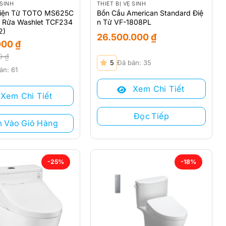
 SINH
THIẾT BỊ VỆ SINH
Điện Tử TOTO MS625C
Bồn Cầu American Standard Điệ
 Rửa Washlet TCF234
n Tử VF-1808PL
2)
26.500.000
₫
000
₫
00
₫
5
Đã bán: 35
án: 61
Xem Chi Tiết
Xem Chi Tiết
0 ₫.
 ₫.
Đọc Tiếp
 Vào Giỏ Hàng
-25%
-18%