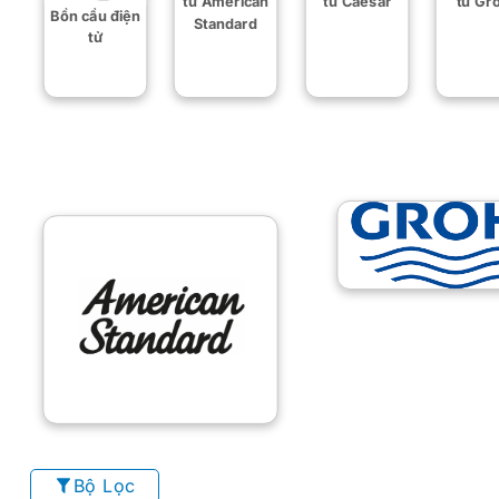
tử American
tử Caesar
tử Gr
Bồn cầu điện
Standard
tử
Bộ Lọc