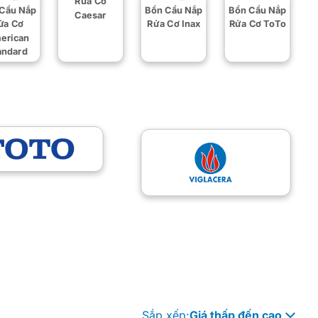
Rửa Cơ
Cầu Nắp
Bồn Cầu Nắp
Bồn Cầu Nắp
Caesar
ửa Cơ
Rửa Cơ Inax
Rửa Cơ ToTo
erican
andard
Sắp xếp:
Giá thấp đến cao