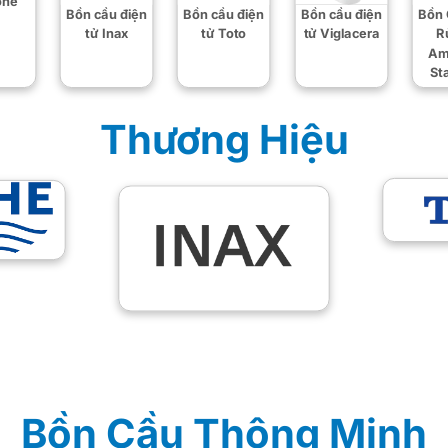
ohe
Bồn cầu điện
Bồn cầu điện
Bồn cầu điện
Bồn 
tử Inax
tử Toto
tử Viglacera
R
Am
St
Thương Hiệu
Bồn Cầu Thông Minh