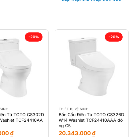
-20%
-20%
 SINH
THIẾT BỊ VỆ SINH
Điện Tử TOTO CS302D
Bồn Cầu Điện Tử TOTO CS326D
Washlet TCF24410AA
W14 Washlet TCF24410AAA dò
ng C5
.000
₫
20.343.000
₫