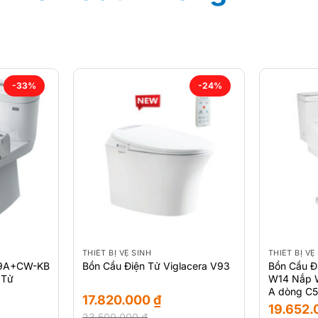
-33%
-24%
THIẾT BỊ VỆ SINH
THIẾT BỊ VỆ
59A+CW-KB
Bồn Cầu 
Bồn Cầu Điện Tử Viglacera V93
 Tử
W14 Nắp 
A dòng C5
17.820.000
₫
19.652
23.500.000
₫