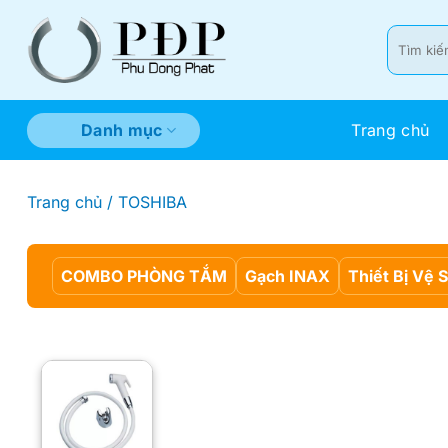
Bỏ
qua
Tìm
kiếm:
nội
dung
Trang chủ
Danh mục
Trang chủ
/
TOSHIBA
COMBO PHÒNG TẮM
Gạch INAX
Thiết Bị Vệ 