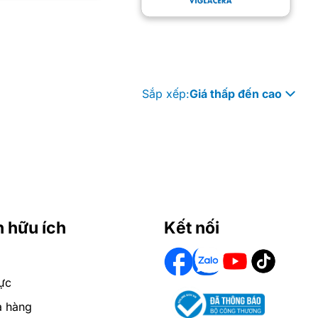
Sắp xếp:
Giá thấp đến cao
n hữu ích
Kết nối
ực
a hàng