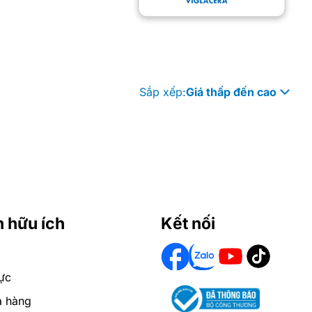
Sắp xếp:
Giá thấp đến cao
n hữu ích
Kết nối
ực
a hàng