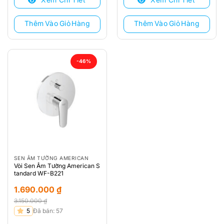
2.160.000 ₫.
là:
2.500.000 ₫.
là:
1.600.000 ₫.
1.620.000 ₫.
Thêm Vào Giỏ Hàng
Thêm Vào Giỏ Hàng
-46%
SEN ÂM TƯỜNG AMERICAN
Vòi Sen Âm Tường American S
tandard WF-B221
1.690.000
₫
3.150.000
₫
Giá
Giá
5
Đã bán: 57
gốc
hiện