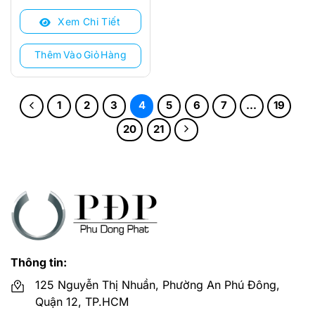
là:
tại
Xem Chi Tiết
3.150.000 ₫.
là:
1.690.000 ₫.
Thêm Vào Giỏ Hàng
1
2
3
4
5
6
7
…
19
20
21
Thông tin:
125 Nguyễn Thị Nhuần, Phường An Phú Đông,
Quận 12, TP.HCM