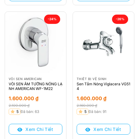
-24%
-26%
VÒI SEN AMERICAN
THIẾT BỊ VỆ SINH
VÒI SEN ÂM TƯỜNG NÓNG LẠ
Sen Tắm Nóng Viglacera VG51
NH AMERICAN WF-1M22
4
1.600.000
₫
1.600.000
₫
2.100.000
₫
2.160.000
₫
Giá
Giá
Giá
Giá
5
Đã bán: 63
5
Đã bán: 91
gốc
hiện
gốc
hiện
là:
tại
là:
tại
Xem Chi Tiết
Xem Chi Tiết
2.100.000 ₫.
là:
2.160.000 ₫.
là:
1.600.000 ₫.
1.600.000 ₫.