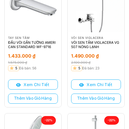
TAY SEN TẮM
VÒI SEN VIGLACERA
ĐẦU VÒI GẮN TƯỜNG AMERI
VÒI SEN TẮM VIGLACERA VG
CAN STANDARD WF-9716
507 NÓNG LẠNH
1.433.000
₫
1.490.000
₫
1.575.000
₫
2.100.000
₫
Giá
Giá
Giá
Giá
5
Đã bán: 56
5
Đã bán: 23
gốc
hiện
gốc
hiện
là:
tại
là:
tại
Xem Chi Tiết
Xem Chi Tiết
1.575.000 ₫.
là:
2.100.000 ₫.
là:
1.433.000 ₫.
1.490.000 ₫.
Thêm Vào Giỏ Hàng
Thêm Vào Giỏ Hàng
-22%
-22%