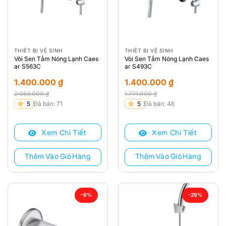
THIẾT BỊ VỆ SINH
THIẾT BỊ VỆ SINH
Vòi Sen Tắm Nóng Lạnh Caes
Vòi Sen Tắm Nóng Lạnh Caes
ar S563C
ar S493C
1.400.000
₫
1.400.000
₫
2.063.000
₫
1.771.000
₫
Giá
Giá
Giá
Giá
5
Đã bán: 71
5
Đã bán: 46
gốc
hiện
gốc
hiện
là:
tại
là:
tại
Xem Chi Tiết
Xem Chi Tiết
2.063.000 ₫.
là:
1.771.000 ₫.
là:
1.400.000 ₫.
1.400.000 ₫.
Thêm Vào Giỏ Hàng
Thêm Vào Giỏ Hàng
-9%
-29%