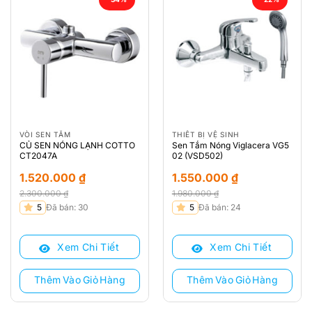
VÒI SEN TẮM
THIẾT BỊ VỆ SINH
CỦ SEN NÓNG LẠNH COTTO
Sen Tắm Nóng Viglacera VG5
CT2047A
02 (VSD502)
1.520.000
₫
1.550.000
₫
2.300.000
₫
1.980.000
₫
Giá
Giá
Giá
Giá
5
Đã bán: 30
5
Đã bán: 24
gốc
hiện
gốc
hiện
là:
tại
là:
tại
Xem Chi Tiết
Xem Chi Tiết
2.300.000 ₫.
là:
1.980.000 ₫.
là:
1.520.000 ₫.
1.550.000 ₫.
Thêm Vào Giỏ Hàng
Thêm Vào Giỏ Hàng