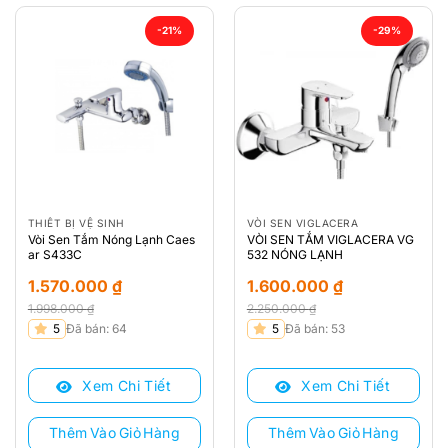
-21%
-29%
THIẾT BỊ VỆ SINH
VÒI SEN VIGLACERA
Vòi Sen Tắm Nóng Lạnh Caes
VÒI SEN TẮM VIGLACERA VG
ar S433C
532 NÓNG LẠNH
1.570.000
₫
1.600.000
₫
1.998.000
₫
2.250.000
₫
Giá
Giá
Giá
Giá
5
Đã bán: 64
5
Đã bán: 53
gốc
hiện
gốc
hiện
là:
tại
là:
tại
Xem Chi Tiết
Xem Chi Tiết
1.998.000 ₫.
là:
2.250.000 ₫.
là:
1.570.000 ₫.
1.600.000 ₫.
Thêm Vào Giỏ Hàng
Thêm Vào Giỏ Hàng