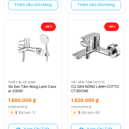
Thêm Vào Giỏ Hàng
Thêm Vào Giỏ Hàng
-26%
-35%
THIẾT BỊ VỆ SINH
VÒI SEN TẮM COTTO
Vòi Sen Tắm Nóng Lạnh Caes
CỦ SEN NÓNG LẠNH COTTO
ar S353C
CT3001AE
1.600.000
₫
1.620.000
₫
2.160.000
₫
2.500.000
₫
Giá
Giá
Giá
Giá
5
Đã bán: 11
5
Đã bán: 69
gốc
hiện
gốc
hiện
là:
tại
là:
tại
Xem Chi Tiết
Xem Chi Tiết