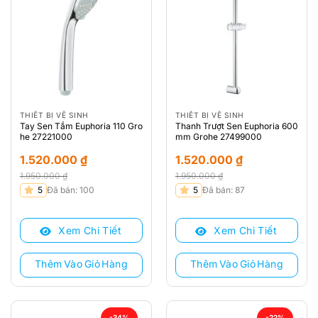
THIẾT BỊ VỆ SINH
THIẾT BỊ VỆ SINH
Tay Sen Tắm Euphoria 110 Gro
Thanh Trượt Sen Euphoria 600
he 27221000
mm Grohe 27499000
1.520.000
₫
1.520.000
₫
1.950.000
₫
1.950.000
₫
Giá
Giá
Giá
Giá
5
Đã bán: 100
5
Đã bán: 87
gốc
hiện
gốc
hiện
là:
tại
là:
tại
Xem Chi Tiết
Xem Chi Tiết
1.950.000 ₫.
là:
1.950.000 ₫.
là:
1.520.000 ₫.
1.520.000 ₫.
Thêm Vào Giỏ Hàng
Thêm Vào Giỏ Hàng
-34%
-22%