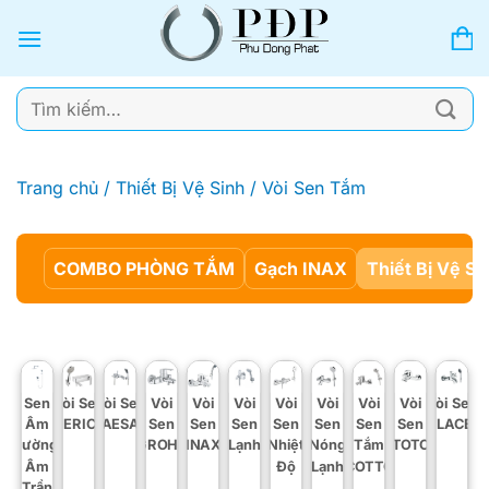
Bỏ
qua
nội
dung
Tìm
kiếm:
Trang chủ
/
Thiết Bị Vệ Sinh
/
Vòi Sen Tắm
COMBO PHÒNG TẮM
Gạch INAX
Thiết Bị Vệ Si
Sen
Vòi Sen
Vòi Sen
Vòi
Vòi
Vòi
Vòi
Vòi
Vòi
Vòi
Vòi Sen
Âm
AMERICAN
CAESAR
Sen
Sen
Sen
Sen
Sen
Sen
Sen
VIGLACER
Tường,
GROHE
INAX
Lạnh
Nhiệt
Nóng
Tắm
TOTO
Âm
Độ
Lạnh
COTTO
Trần