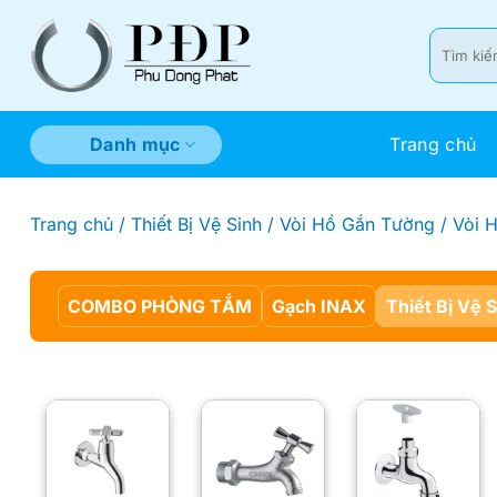
Bỏ
qua
Tìm
kiếm:
nội
dung
Trang chủ
Danh mục
Trang chủ
/
Thiết Bị Vệ Sinh
/
Vòi Hồ Gắn Tường
/
Vòi 
COMBO PHÒNG TẮM
Gạch INAX
Thiết Bị Vệ 