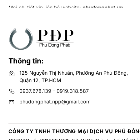
Mọi chi tiết xin liên hệ website:
phudongphat.vn
Hotline:
0919318587
và
0937678139
để được tư vấn mi
Thông tin:
125 Nguyễn Thị Nhuần, Phường An Phú Đông,
Quận 12, TP.HCM
0937.678.139
-
0919.318.587
phudongphat.npp@gmail.com
CÔNG TY TNHH THƯƠNG MẠI DỊCH VỤ PHÚ ĐÔN