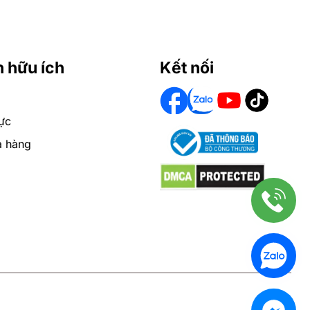
n hữu ích
Kết nối
ực
a hàng