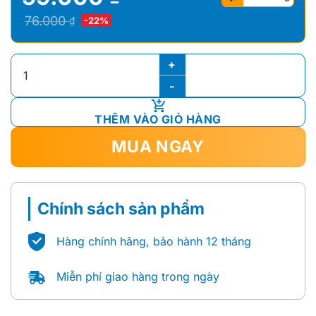
Giá
Giá
76.000
₫
-22%
gốc
hiện
là:
tại
Dây Cấp Nước Caesar BF423 số lượng
76.000 ₫.
là:
59.000 ₫.
THÊM VÀO GIỎ HÀNG
MUA NGAY
Chính sách sản phẩm
Hàng chính hãng, bảo hành 12 tháng
Miễn phí giao hàng trong ngày