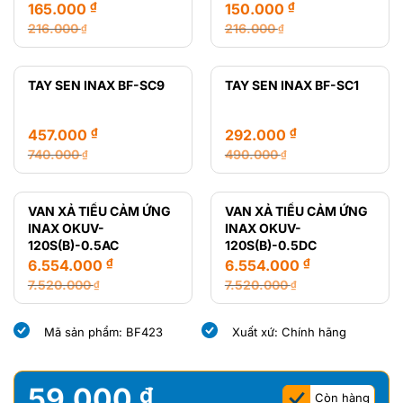
₫
₫
165.000
150.000
216.000
216.000
₫
₫
Giá
Giá
Giá
Giá
gốc
hiện
gốc
hiện
là:
tại
là:
tại
TAY SEN INAX BF-SC9
TAY SEN INAX BF-SC1
216.000 ₫.
là:
216.000 ₫.
là:
165.000 ₫.
150.000 ₫.
₫
₫
457.000
292.000
740.000
490.000
₫
₫
Giá
Giá
Giá
Giá
gốc
hiện
gốc
hiện
là:
tại
là:
tại
VAN XẢ TIỂU CẢM ỨNG
VAN XẢ TIỂU CẢM ỨNG
740.000 ₫.
là:
490.000 ₫.
là:
INAX OKUV-
INAX OKUV-
457.000 ₫.
292.000 ₫.
120S(B)-0.5AC
120S(B)-0.5DC
₫
₫
6.554.000
6.554.000
7.520.000
7.520.000
₫
₫
Giá
Giá
Giá
Giá
gốc
hiện
gốc
hiện
Mã sản phẩm: BF423
Xuất xứ: Chính hãng
là:
tại
là:
tại
7.520.000 ₫.
là:
7.520.000 ₫.
là:
6.554.000 ₫.
6.554.000 ₫.
59.000
₫
Còn hàng