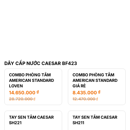
DÂY CẤP NƯỚC CAESAR BF423
COMBO PHÒNG TẮM
COMBO PHÒNG TẮM
AMERICAN STANDARD
AMERICAN STANDARD
LOVEN
GIÁ RẺ
₫
₫
14.650.000
8.435.000
28.720.000
12.470.000
₫
₫
Giá
Giá
Giá
Giá
gốc
hiện
gốc
hiện
là:
tại
là:
tại
TAY SEN TẮM CAESAR
TAY SEN TẮM CAESAR
28.720.000 ₫.
là:
12.470.000 ₫.
là:
SH221
SH211
14.650.000 ₫.
8.435.000 ₫.