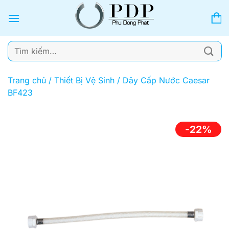
Bỏ
qua
nội
dung
Tìm
kiếm:
Trang chủ
/
Thiết Bị Vệ Sinh
/
Dây Cấp Nước Caesar
BF423
-22%