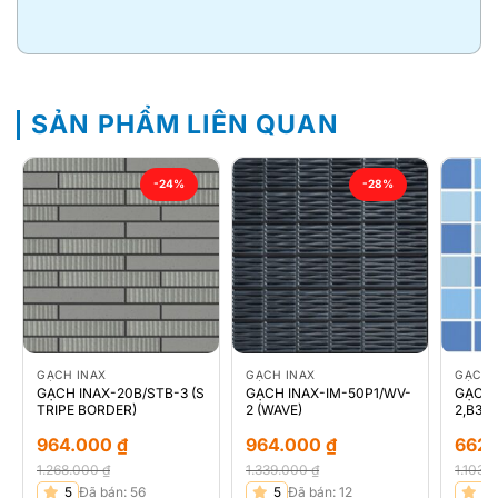
SẢN PHẨM LIÊN QUAN
-24%
-28%
GẠCH INAX
GẠCH INAX
GẠCH 
GẠCH INAX-20B/STB-3 (S
GẠCH INAX-IM-50P1/WV-
GẠCH 
TRIPE BORDER)
2 (WAVE)
2,B3 (
964.000
₫
964.000
₫
662
1.268.000
₫
1.339.000
₫
1.103.
Giá
Giá
Giá
Giá
Giá
Giá
5
Đã bán: 56
5
Đã bán: 12
5