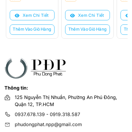
gốc
hiện
gốc
hiện
gốc
hiện
là:
tại
là:
tại
là:
tại
Xem Chi Tiết
Xem Chi Tiết
1.268.000 ₫.
là:
1.339.000 ₫.
là:
1.103.
là:
964.000 ₫.
964.000 ₫.
662.0
Thêm Vào Giỏ Hàng
Thêm Vào Giỏ Hàng
Thê
Thông tin:
125 Nguyễn Thị Nhuần, Phường An Phú Đông,
Quận 12, TP.HCM
0937.678.139
-
0919.318.587
phudongphat.npp@gmail.com