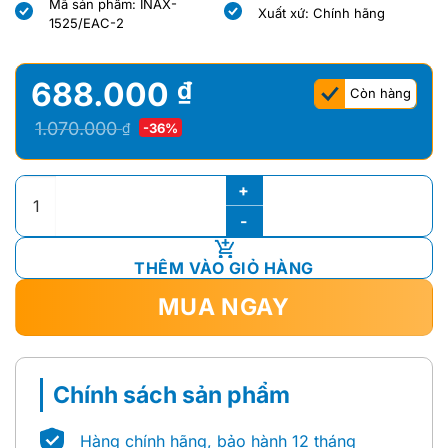
Mã sản phẩm: INAX-
là:
tại
là:
tại
Xuất xứ: Chính hãng
1525/EAC-2
7.520.000 ₫.
là:
7.520.000 ₫.
là:
6.554.000 ₫.
6.554.000 ₫.
688.000
₫
Còn hàng
Giá
Giá
1.070.000
₫
-36%
gốc
hiện
là:
tại
GẠCH INAX-1525/EAC-2 (EARTH COLOR BORDER) số lượng
1.070.000 ₫.
là:
688.000 ₫.
THÊM VÀO GIỎ HÀNG
MUA NGAY
Chính sách sản phẩm
Hàng chính hãng, bảo hành 12 tháng