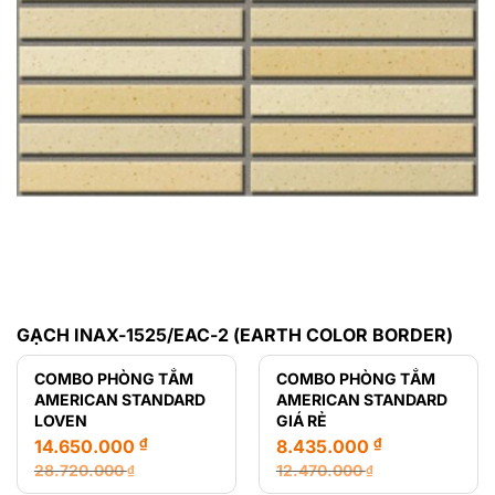
GẠCH INAX-1525/EAC-2 (EARTH COLOR BORDER)
COMBO PHÒNG TẮM
COMBO PHÒNG TẮM
AMERICAN STANDARD
AMERICAN STANDARD
LOVEN
GIÁ RẺ
₫
₫
14.650.000
8.435.000
28.720.000
12.470.000
₫
₫
Giá
Giá
Giá
Giá