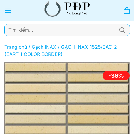
Bỏ
qua
nội
dung
Tìm
kiếm:
Trang chủ
/
Gạch INAX
/
GẠCH INAX-1525/EAC-2
(EARTH COLOR BORDER)
-36%