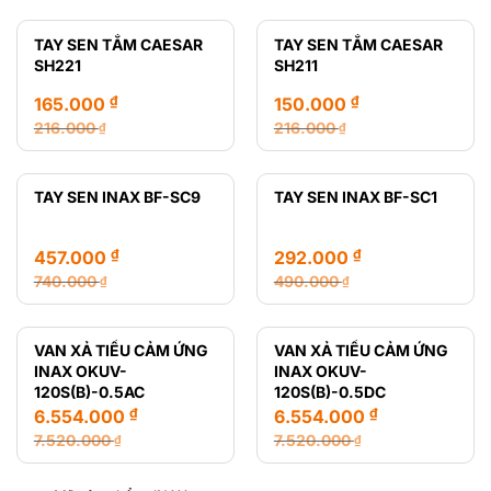
gốc
hiện
gốc
hiện
là:
tại
là:
tại
TAY SEN TẮM CAESAR
TAY SEN TẮM CAESAR
28.720.000 ₫.
là:
12.470.000 ₫.
là:
SH221
SH211
14.650.000 ₫.
8.435.000 ₫.
₫
₫
165.000
150.000
216.000
216.000
₫
₫
Giá
Giá
Giá
Giá
gốc
hiện
gốc
hiện
là:
tại
là:
tại
TAY SEN INAX BF-SC9
TAY SEN INAX BF-SC1
216.000 ₫.
là:
216.000 ₫.
là:
165.000 ₫.
150.000 ₫.
₫
₫
457.000
292.000
740.000
490.000
₫
₫
Giá
Giá
Giá
Giá
gốc
hiện
gốc
hiện
là:
tại
là:
tại
VAN XẢ TIỂU CẢM ỨNG
VAN XẢ TIỂU CẢM ỨNG
740.000 ₫.
là:
490.000 ₫.
là:
INAX OKUV-
INAX OKUV-
457.000 ₫.
292.000 ₫.
120S(B)-0.5AC
120S(B)-0.5DC
₫
₫
6.554.000
6.554.000
7.520.000
7.520.000
₫
₫
Giá
Giá
Giá
Giá
gốc
hiện
gốc
hiện