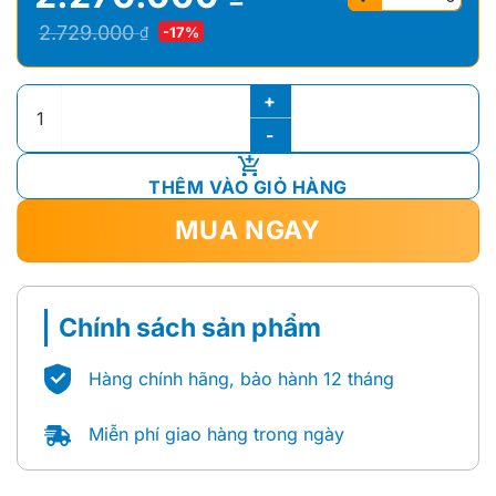
Giá
Giá
2.729.000
₫
-17%
gốc
hiện
là:
tại
Gương Phòng Tắm ToTo YM4545FG số lượng
2.729.000 ₫.
là:
2.270.000 ₫.
THÊM VÀO GIỎ HÀNG
MUA NGAY
Chính sách sản phẩm
Hàng chính hãng, bảo hành 12 tháng
Miễn phí giao hàng trong ngày