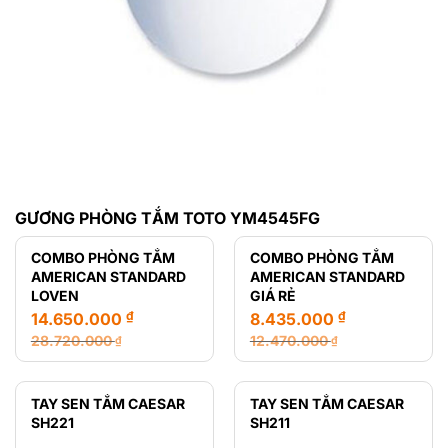
GƯƠNG PHÒNG TẮM TOTO YM4545FG
COMBO PHÒNG TẮM
COMBO PHÒNG TẮM
AMERICAN STANDARD
AMERICAN STANDARD
LOVEN
GIÁ RẺ
₫
₫
14.650.000
8.435.000
28.720.000
12.470.000
₫
₫
Giá
Giá
Giá
Giá
gốc
hiện
gốc
hiện
là:
tại
là:
tại
TAY SEN TẮM CAESAR
TAY SEN TẮM CAESAR
28.720.000 ₫.
là:
12.470.000 ₫.
là:
SH221
SH211
14.650.000 ₫.
8.435.000 ₫.