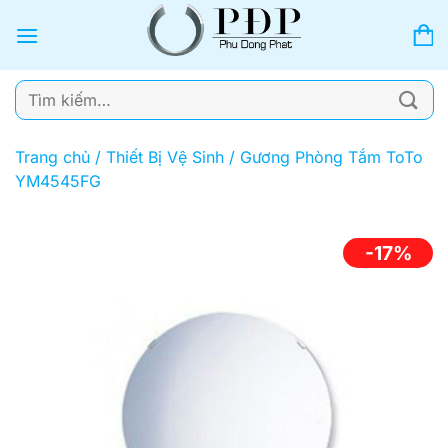
Bỏ
qua
nội
dung
Tìm
kiếm:
Trang chủ
/
Thiết Bị Vệ Sinh
/
Gương Phòng Tắm ToTo
YM4545FG
-17%