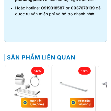
Hoặc hotline:
0919318587
or
0937678139
để
được tư vấn miễn phí và hỗ trợ nhanh nhất
SẢN PHẨM LIÊN QUAN
-20%
-16%
Hoàn tiền:
Hoàn tiền:
1,196,000
₫
165,000
₫